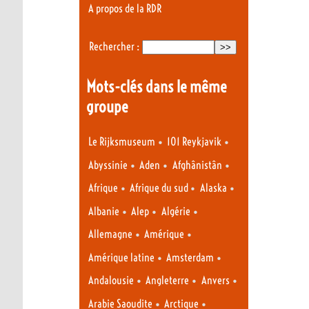
A propos de la RDR
Rechercher :
Mots-clés dans le même
groupe
•
•
Le Rijksmuseum
101 Reykjavik
•
•
•
Abyssinie
Aden
Afghânistân
•
•
•
Afrique
Afrique du sud
Alaska
•
•
•
Albanie
Alep
Algérie
•
•
Allemagne
Amérique
•
•
Amérique latine
Amsterdam
•
•
•
Andalousie
Angleterre
Anvers
•
•
Arabie Saoudite
Arctique