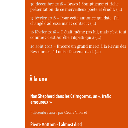
30 décembre 2018 –
Bravo ! Somptueuse et riche
présentation de ce merveilleux poète et érudit. (…)
17 février 2018 –
Pour cette annonce qui date, j’ai
changé d’adresse mail : contact : (…)
16 février 2018 –
C’était même pas lui, mais c’est tout
comme : c’est Aurélie Filipetti qui a (…)
29 août 2017 –
Encore un grand merci à la Revue des
Ressources, à Louise Desrenards et (…)
À la une
Nan Shepherd dans les Cairngorms, un « trafic
amoureux »
7 décembre 2025
, par
Cécile Vibarel
Pierre Mottron - I almost died