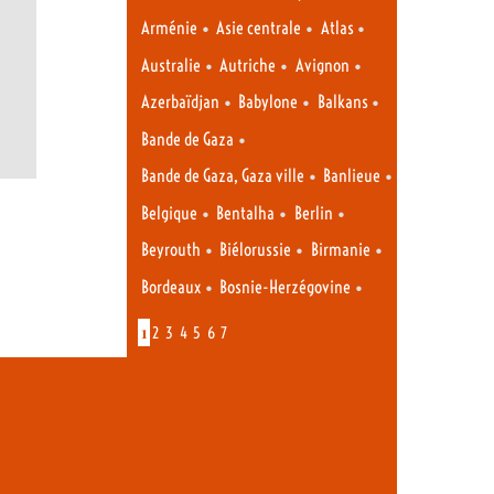
•
•
•
Arménie
Asie centrale
Atlas
•
•
•
Australie
Autriche
Avignon
•
•
•
Azerbaïdjan
Babylone
Balkans
•
Bande de Gaza
•
•
Bande de Gaza, Gaza ville
Banlieue
•
•
•
Belgique
Bentalha
Berlin
•
•
•
Beyrouth
Biélorussie
Birmanie
•
•
Bordeaux
Bosnie-Herzégovine
1
2
3
4
5
6
7