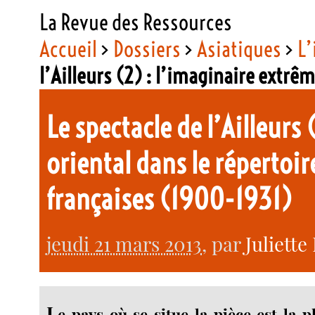
La Revue des Ressources
Accueil
>
Dossiers
>
Asiatiques
>
L’
l’Ailleurs (2) : l’imaginaire extr
Le spectacle de l’Ailleurs
oriental dans le répertoir
françaises (1900-1931)
jeudi 21 mars 2013
, par
Juliette
L
e pays où se situe la pièce est la 