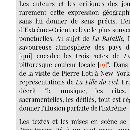
Les auteurs et les critiques des jo
rarement cette expression géograph
sans lui donner de sens précis. L’
d’Extrême-Orient relève le plus souv
ponctuelles. Au sujet de
La Bataille,
savoureuse atmosphère des pays d
[qui] encadre les trois actes de
La
pittoresque couleur locale
[
19
]
"
.
Dans l
de la visite de Pierre Loti à New-York
représentations de
La Fille du ciel
, Fr
décrit "la musique, les rites,
sacramentelles, les défilés, tout est r
donner l’illusion parfaite de l’Extrême
Les textes et les mises en scène se
l’imaginaire lié à un seul pays. Au