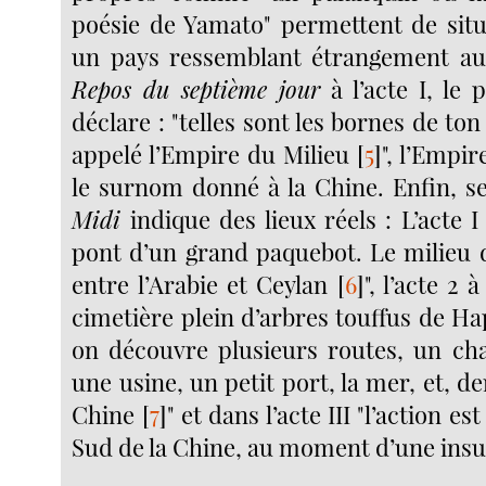
poésie de Yamato" permettent de situ
un pays ressemblant étrangement a
Repos du septième jour
à l’acte I, le 
déclare : "telles sont les bornes de ton
appelé l’Empire du Milieu
[
5
]
", l’Empir
le surnom donné à la Chine. Enfin, s
Midi
indique des lieux réels : L’acte I
pont d’un grand paquebot. Le milieu d
entre l’Arabie et Ceylan
[
6
]
", l’acte 2
cimetière plein d’arbres touffus de Hap
on découvre plusieurs routes, un
ch
une usine, un petit port, la mer, et, de
Chine
[
7
]
" et dans l’acte III "l’action e
Sud de la Chine, au moment d’une insu