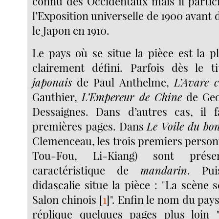
connu des Occidentaux mais il parti
l’Exposition universelle de 1900 avant 
le Japon en 1910.
Le pays où se situe la pièce est la 
clairement défini. Parfois dès le t
japonais
de Paul Anthelme,
L’Avare c
Gauthier,
L’Empereur de Chine
de Geo
Dessaignes. Dans d’autres cas, il f
premières pages. Dans
Le Voile du bo
Clemenceau, les trois premiers person
Tou-Fou, Li-Kiang) sont prés
caractéristique de
mandarin
. Pui
didascalie situe la pièce : "La scène 
Salon chinois
[
1
]
". Enfin le nom du pay
réplique quelques pages plus loin "