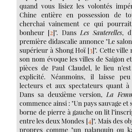
quand vous lisiez les volontés impér
Chine entière en possession de to
cherchai vainement ce qui pourrai
bonheur
[
2
]
". Dans
Les Sauterelles
, d
première didascalie annonce "Le salon
supérieur à Shong Hoï
[
3
]
". Cette ville
son nom évoque les villes de Saigon e
pièces de Paul Claudel, le lieu n’es
explicité. Néanmoins, il laisse p
lecteurs et aux spectateurs quant à 
Dans sa deuxième version,
La Femme
commence ainsi : "Un pays sauvage et s
borne de pierre à gauche on lit l’inscri
entre les deux Mondes
[
4
]
". Mais des o
propres comme "un palanquin ou ka