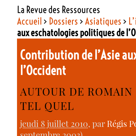
La Revue des Ressources
Accueil
>
Dossiers
>
Asiatiques
>
L’
aux eschatologies politiques de l’
Contribution de l’Asie au
l’Occident
AUTOUR DE ROMAIN 
TEL QUEL
jeudi 8 juillet 2010
, par
Régis P
septembre 2003).