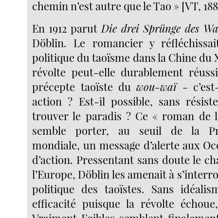
chemin n’est autre que le Tao » [VT, 188
En 1912 parut
Die drei Sprünge des W
Döblin. Le romancier y réfléchissait
politique du taoïsme dans la Chine du X
révolte peut-elle durablement réussi
précepte taoïste du
wou-waï
- c’est
action ? Est-il possible, sans résist
trouver le paradis ? Ce « roman de 
semble porter, au seuil de la P
mondiale, un message d’alerte aux Oc
d’action. Pressentant sans doute le ch
l’Europe, Döblin les amenait à s’interro
politique des taoïstes. Sans idéali
efficacité puisque la révolte échoue