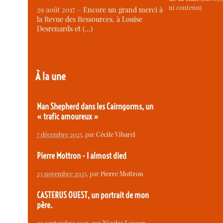
ni contenu)
29 août 2017 –
Encore un grand merci à
la Revue des Ressources, à Louise
Desrenards et (…)
À la une
Nan Shepherd dans les Cairngorms, un
« trafic amoureux »
7 décembre 2025
, par
Cécile Vibarel
Pierre Mottron - I almost died
23 novembre 2025
, par
Pierre Mottron
CASTERUS OUEST, un portrait de mon
père.
29 septembre 2025
, par
Nicolas Losson