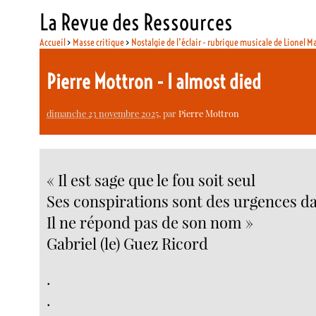
La Revue des Ressources
Accueil
>
Masse critique
>
Nostalgie de l’éclair - rubrique musicale de Lionel M
Pierre Mottron - I almost died
dimanche 23 novembre 2025
, par
Pierre Mottron
« Il est sage que le fou soit seul
Ses conspirations sont des urgences dan
Il ne répond pas de son nom »
Gabriel (le) Guez Ricord
.
.