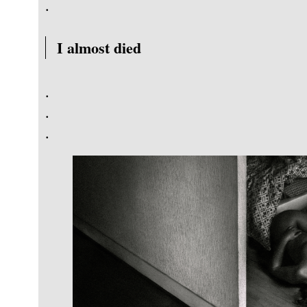
.
I almost died
.
.
.