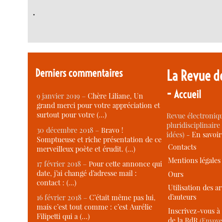
.
Derniers commentaires
La Revue d
-
Accueil
9 janvier 2019 –
Chère Liliane, Un
grand merci pour votre appréciation et
surtout pour votre (…)
Revue électroniqu
pluridisciplinaire 
30 décembre 2018 –
Bravo !
idées) -
En savoi
Somptueuse et riche présentation de ce
Contacts
merveilleux poète et érudit. (…)
Mentions légales
17 février 2018 –
Pour cette annonce qui
date, j’ai changé d’adresse mail :
Ours
contact : (…)
Utilisation des ar
d’auteurs
16 février 2018 –
C’était même pas lui,
mais c’est tout comme : c’est Aurélie
Inscrivez-vous à 
Filipetti qui a (…)
de la RdR
(Envoye