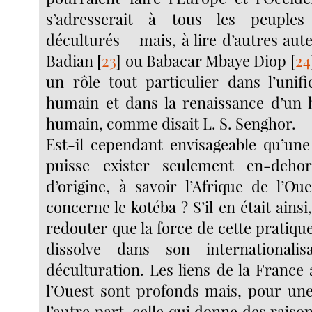
s’adresserait à tous les peuples
déculturés – mais, à lire d’autres aut
Badian
[
23
]
ou Babacar Mbaye Diop
[
24
un rôle tout particulier dans l’unif
humain et dans la renaissance d’un
humain, comme disait L. S. Senghor.
Est-il cependant envisageable qu’une 
puisse exister seulement en-deho
d’origine, à savoir l’Afrique de l’Ou
concerne le kotéba ? S’il en était ainsi,
redouter que la force de cette pratique
dissolve dans son internationali
déculturation. Les liens de la France 
l’Ouest sont profonds mais, pour une
l’autre part, celle qui donne des raison