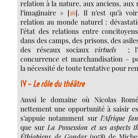
relation à la nature, aux anciens, aux 
l’imaginaire »
[
16
]
. Il n’est qu’à voi
relation au monde naturel : dévastati
l’état des relations entre concitoye
dans des camps, des prisons, des asiles 
des réseaux sociaux
virtuels
; l’
concurrence et marchandisation – 
la nécessité de toute tentative pour re
IV –
Le rôle du théâtre
Aussi le domaine où Nicolas Romé
nettement une opportunité à saisir est-
s’appuie notamment sur
l’Afrique fa
que sur
La Possession et ses aspects t
Éthiopiens de Gondar
(1958) de Michel