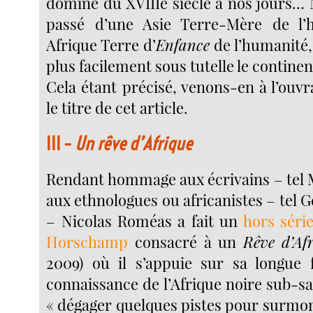
domine du XVIIIe siècle à nos jours… 
passé d’une Asie Terre-Mère de l
Afrique Terre d’
Enfance
de l’humanité,
plus facilement sous tutelle le continen
Cela étant précisé, venons-en à l’ouvr
le titre de cet article.
III –
Un rêve d’Afrique
Rendant hommage aux écrivains – tel M
aux ethnologues ou africanistes – tel 
– Nicolas Roméas a fait un
hors séri
Horschamp
consacré à un
Rêve d’Af
2009) où il s’appuie sur sa longue 
connaissance de l’Afrique noire sub-s
« dégager quelques pistes pour surmon