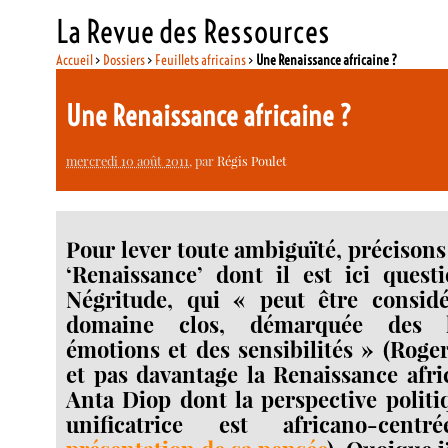
La Revue des Ressources
Accueil
>
Dossiers
>
Feuillets africains
>
Une Renaissance africaine ?
Une Renaissance africaine ?
mercredi 10 août 2011
, par
Régis Poulet
Pour lever toute ambiguïté, précisons
‘Renaissance’ dont il est ici quest
Négritude, qui « peut être consi
domaine clos, démarquée des h
émotions et des sensibilités » (Rog
et pas davantage la Renaissance afr
Anta Diop dont la perspective politiq
unificatrice est africano-cent