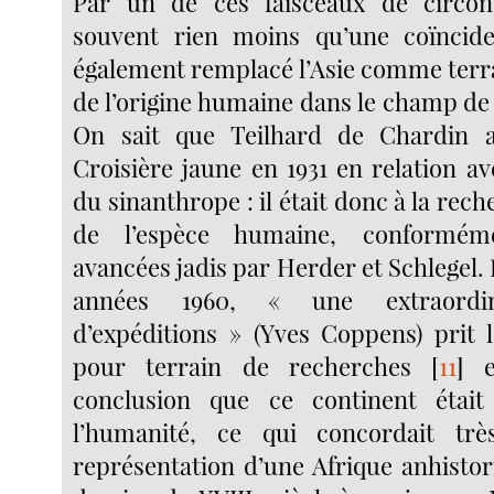
Par un de ces faisceaux de circon
souvent rien moins qu’une coïnciden
également remplacé l’Asie comme terr
de l’origine humaine dans le champ de 
On sait que Teilhard de Chardin a
Croisière jaune en 1931 en relation a
du sinanthrope : il était donc à la rech
de l’espèce humaine, conformém
avancées jadis par Herder et Schlegel. P
années 1960, « une extraordina
d’expéditions » (Yves Coppens) prit l
pour terrain de recherches
[
11
]
et
conclusion que ce continent étai
l’humanité, ce qui concordait tr
représentation d’une Afrique anhistori