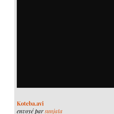
Koteba.avi
envoyé par
sunjata