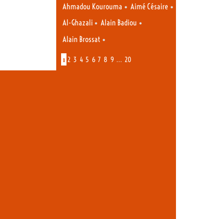
•
•
Ahmadou Kourouma
Aimé Césaire
•
•
Al-Ghazali
Alain Badiou
•
Alain Brossat
1
…
2
3
4
5
6
7
8
9
20