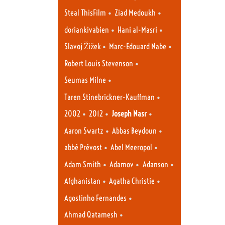
•
•
Steal ThisFilm
Ziad Medoukh
•
•
doriankivabien
Hani al-Masri
•
•
Slavoj Žižek
Marc-Edouard Nabe
•
Robert Louis Stevenson
•
Seumas Milne
•
Taren Stinebrickner-Kauffman
•
•
•
2002
2012
Joseph Nasr
•
•
Aaron Swartz
Abbas Beydoun
•
•
abbé Prévost
Abel Meeropol
•
•
•
Adam Smith
Adamov
Adanson
•
•
Afghanistan
Agatha Christie
•
Agostinho Fernandes
•
Ahmad Qatamesh