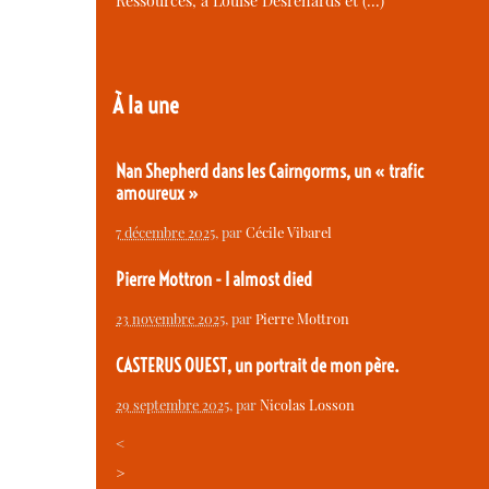
Ressources, à Louise Desrenards et (…)
À la une
Nan Shepherd dans les Cairngorms, un « trafic
amoureux »
7 décembre 2025
, par
Cécile Vibarel
Pierre Mottron - I almost died
23 novembre 2025
, par
Pierre Mottron
CASTERUS OUEST, un portrait de mon père.
29 septembre 2025
, par
Nicolas Losson
<
>