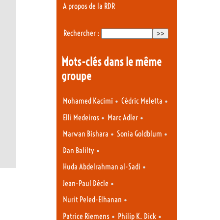
A propos de la RDR
Rechercher :
Mots-clés dans le même
groupe
•
•
Mohamed Kacimi
Cédric Meletta
•
•
Elli Medeiros
Marc Adler
•
•
Marwan Bishara
Sonia Goldblum
•
Dan Balilty
•
Huda Abdelrahman al-Sadi
•
Jean-Paul Dècle
•
Nurit Peled-Elhanan
•
•
Patrice Riemens
Philip K. Dick