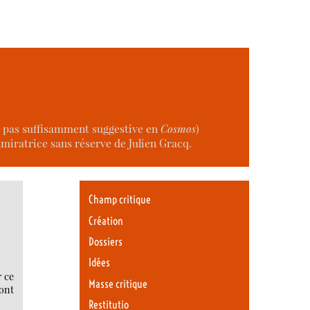
t pas suffisamment suggestive en
Cosmos
)
dmiratrice sans réserve de Julien Gracq.
Champ critique
Création
Dossiers
Idées
r ce
Masse critique
dont
Restitutio