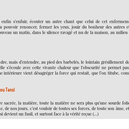
it enfin s’enfuir, écouter un autre chant que celui de cet enfermem
cru pouvoir renoncer, fermer les yeux, jouir du bonheur des autres e
nouveau un matin, dans le silence ravagé et nu de la maison, au milieu
e, mais d’entendre, au pied des barbelés, le lointain grésillement d
elle s’écoule avec cette vivante chaleur que l’obscurité ne permet pa
intérieure vient désagréger la force qui restait, que l’on titube, c
bou Tansi
tre sacrée, la matière, toute la matière ne sera plus qu’une sourde foli
e, de nos jours, c’est vouloir de toutes ses forces, de toute son âme, e
ssi devient un fusil, et surtout face à la vérité reçue (…)