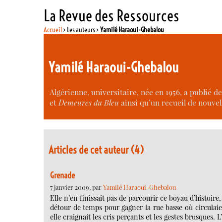
La Revue des Ressources
Accueil
> Les auteurs >
Yamilé Haraoui-Ghebalou
Yamilé Haraoui-Ghebalou
Algérienne, universitaire, née en 1956, a publié d
et
Demeures du Bleu
ainsi qu’un recueil de nouvel
Articles de cet auteur (4)
Grenade
7 janvier 2009, par
Yamilé Haraoui-Ghebalou
Elle n’en finissait pas de parcourir ce boyau d’histoir
détour de temps pour gagner la rue basse où circulaien
elle craignait les cris perçants et les gestes brusques. 