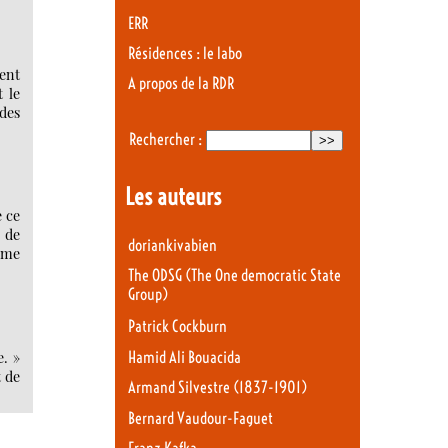
ERR
Résidences : le labo
ent
A propos de la RDR
t le
 des
Rechercher :
Les auteurs
e ce
s de
doriankivabien
omme
The ODSG (The One democratic State
Group)
Patrick Cockburn
e. »
Hamid Ali Bouacida
t de
Armand Silvestre (1837-1901)
Bernard Vaudour-Faguet