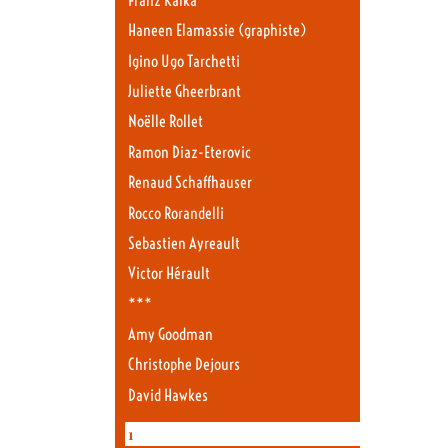
Franz Kafka
Haneen Elamassie (graphiste)
Igino Ugo Tarchetti
Juliette Gheerbrant
Noëlle Rollet
Ramon Diaz-Eterovic
Renaud Schaffhauser
Rocco Rorandelli
Sebastien Ayreault
Victor Hérault
***
Amy Goodman
Christophe Dejours
David Hawkes
1