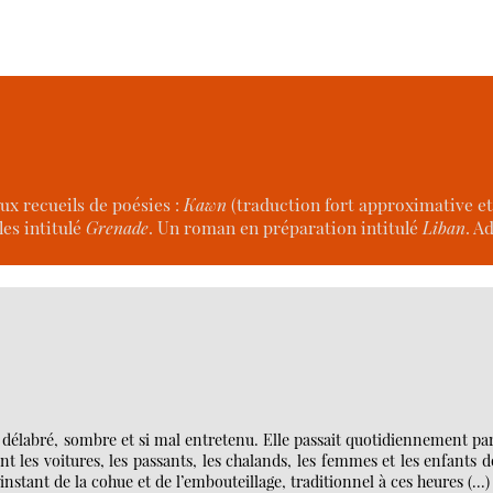
eux recueils de poésies :
Kawn
(traduction fort approximative e
les intitulé
Grenade
. Un roman en préparation intitulé
Liban
. A
e, délabré, sombre et si mal entretenu. Elle passait quotidiennement pa
t les voitures, les passants, les chalands, les femmes et les enfants 
L’instant de la cohue et de l’embouteillage, traditionnel à ces heures (…)