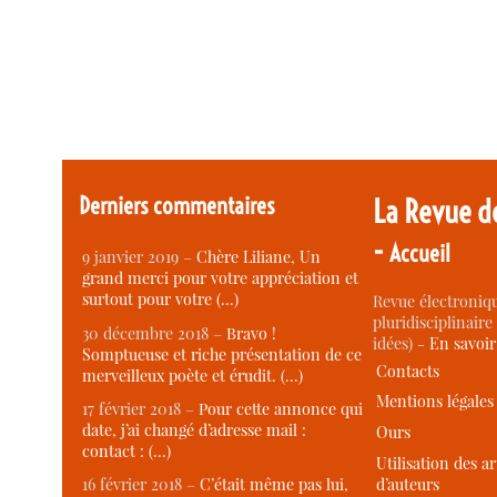
Derniers commentaires
La Revue d
-
Accueil
9 janvier 2019 –
Chère Liliane, Un
grand merci pour votre appréciation et
surtout pour votre (…)
Revue électroniqu
pluridisciplinaire 
30 décembre 2018 –
Bravo !
idées) -
En savoi
Somptueuse et riche présentation de ce
Contacts
merveilleux poète et érudit. (…)
Mentions légales
17 février 2018 –
Pour cette annonce qui
date, j’ai changé d’adresse mail :
Ours
contact : (…)
Utilisation des ar
d’auteurs
16 février 2018 –
C’était même pas lui,