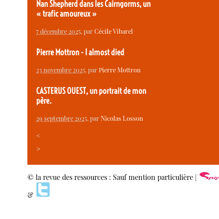
Nan Shepherd dans les Cairngorms, un
« trafic amoureux »
7 décembre 2025
, par
Cécile Vibarel
Pierre Mottron - I almost died
23 novembre 2025
, par
Pierre Mottron
CASTERUS OUEST, un portrait de mon
père.
29 septembre 2025
, par
Nicolas Losson
<
>
© la revue des ressources : Sauf mention particulière |
&