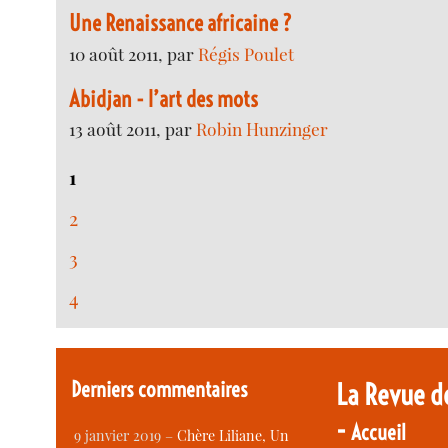
Une Renaissance africaine ?
10 août 2011, par
Régis Poulet
Abidjan - l’art des mots
13 août 2011, par
Robin Hunzinger
1
2
3
4
Derniers commentaires
La Revue d
-
Accueil
9 janvier 2019 –
Chère Liliane, Un