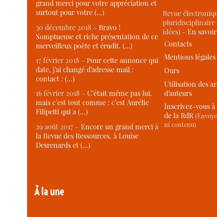
grand merci pour votre appréciation et
surtout pour votre (…)
Revue électroniqu
pluridisciplinaire 
30 décembre 2018 –
Bravo !
idées) -
En savoi
Somptueuse et riche présentation de ce
Contacts
merveilleux poète et érudit. (…)
Mentions légales
17 février 2018 –
Pour cette annonce qui
date, j’ai changé d’adresse mail :
Ours
contact : (…)
Utilisation des ar
d’auteurs
16 février 2018 –
C’était même pas lui,
mais c’est tout comme : c’est Aurélie
Inscrivez-vous à 
Filipetti qui a (…)
de la RdR
(Envoye
ni contenu)
29 août 2017 –
Encore un grand merci à
la Revue des Ressources, à Louise
Desrenards et (…)
À la une