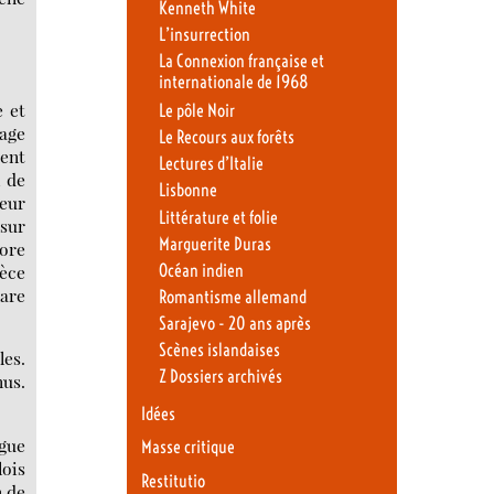
Kenneth White
L’insurrection
La Connexion française et
internationale de 1968
e et
Le pôle Noir
sage
Le Recours aux forêts
ent
Lectures d’Italie
, de
Lisbonne
reur
Littérature et folie
sur
Marguerite Duras
nore
ièce
Océan indien
lare
Romantisme allemand
Sarajevo - 20 ans après
Scènes islandaises
les.
Z Dossiers archivés
us.
Idées
ngue
Masse critique
lois
Restitutio
n de