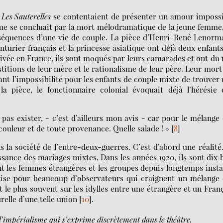
.
Les Sauterelles
se contentaient de présenter un amour impossi
ique se concluait par la mort mélodramatique de la jeune femme
onséquences d’une vie de couple. La pièce d’Henri-René Lenor
turier français et la princesse asiatique ont déjà deux enfant
rivée en France, ils sont moqués par leurs camarades et ont du
stitions de leur mère et le rationalisme de leur père. Leur mort
nt l’impossibilité pour les enfants de couple mixte de trouver
a pièce, le fonctionnaire colonial évoquait déjà l’hérésie
t pas exister, - c’est d’ailleurs mon avis - car pour le mélange
 couleur et de toute provenance. Quelle salade ! »
[
8
]
s la société de l’entre-deux-guerres. C’est d’abord une réalité
nce des mariages mixtes. Dans les années 1920, ils sont dix 
t les femmes étrangères et les groupes depuis longtemps insta
ntise pour beaucoup d’observateurs qui craignent un mélange
t le plus souvent sur les idylles entre une étrangère et un Fran
relle d’une telle union
[
10
]
.
l’impérialisme qui s’exprime discrètement dans le théâtre.