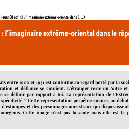
Ailleurs (8 et fin) : l’imaginaire extrême-oriental dans (…)
n) : l’imaginaire extrême-oriental dans le rép
is entre 1900 et 1931 est conforme au regard porté par la soc
ation et défiance se côtoient. L’étranger reste un Autre et
 se définir par rapport à lui. La représentation de l’Extr
 spécificité ? Cette représentation perpétue encore, au débu
 d’estampes et des personnages ancestraux qui disparaissent
rgeois. Cette image n’est pas la seule mais elle est la p