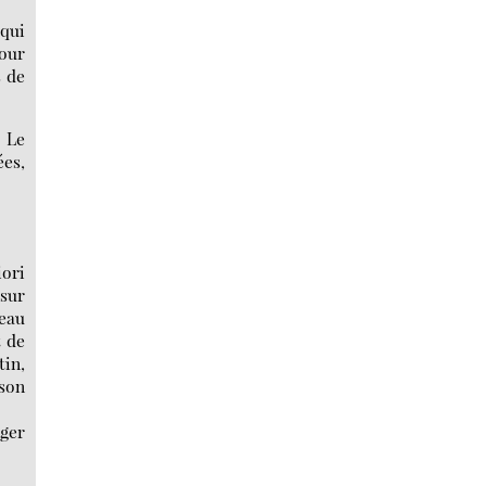
 qui
pour
s de
. Le
ées,
iori
 sur
ceau
t de
tin,
 son
nger