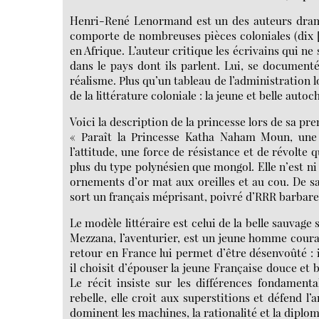
Henri-René Lenormand est un des auteurs dramat
comporte de nombreuses pièces coloniales (dix
en Afrique. L’auteur critique les écrivains qui n
dans le pays dont ils parlent. Lui, se document
réalisme. Plus qu’un tableau de l’administration l
de la littérature coloniale : la jeune et belle auto
Voici la description de la princesse lors de sa pr
« Paraît la Princesse Katha Naham Moun, une
l’attitude, une force de résistance et de révolte
plus du type polynésien que mongol. Elle n’est n
ornements d’or mat aux oreilles et au cou. De s
sort un français méprisant, poivré d’RRR barbare
Le modèle littéraire est celui de la belle sauvage
Mezzana, l’aventurier, est un jeune homme courage
retour en France lui permet d’être désenvoûté : 
il choisit d’épouser la jeune Française douce et bi
Le récit insiste sur les différences fondamenta
rebelle, elle croit aux superstitions et défend l
dominent les machines, la rationalité et la diplom