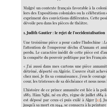
Malgré un contexte français favorable à la coloni
lors des Expositions coloniales ou la célébration 
expriment des convictions différentes. Cette posi
dévoile peu dans les pièces de théâtre.
1. Judith Gautier : le rejet de l’occidentalisation
Une troisième pièce a pour cadre l’Indochine :
L
l’attention de l’empereur déchu d’Annam et ami d
perdu. Le caractère inédit de cette pièce est d’a
la conquête du pouvoir politique par les Français
« J’ai aussi dans mes cartons une pièce annami
détrôné, déporté en Algérie. L’œuvre était achevé
chez moi. Je fis sa connaissance, j’eus le courag
cour, les tristesses de sa déchéance et nous nous 
L’histoire de ce prince annamite est liée à la pol
1883. Hàm Nghi, né en 1871, règne de juillet 1884 à
est déposé par ceux-ci puis exilé à Alger
[
12
]
. J
jusqu’à sa mort en 1944, se consacra à la peinture 