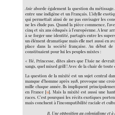
Asie
aborde également la question du métissage
entre une indigène et un Français. L’idylle exot
qui permettait ainsi de ne pas envisager les c
ne les élude pas. Quand la pièce commence, l’aven
cinq et six ans éduqués à l’européenne. A leur ar
à se forger une identité, partagés entre les super
un élément dramatique mais elle met aussi en ava
place dans la société française. Au début de l
constituaient pour lui les peuples mixtes :
« Hé, Princesse, dites alors que l’Asie ne devrai
sangs, quel mixed grill ! Avec de la chair de toute
La question de la mixité est un sujet central dan
manque d’homme après 1918, provoque une croissa
mille chaque année. Ils impliquent principalemen
en France
[
9
]
. Mais la mixité est aussi une ha
races. C’est pourquoi les récits exotiques porten
mais concluent à l’incompatibilité raciale et cultu
B. Une opposition au colonialisme et à 