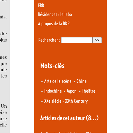
ERR
Résidences : le labo
ais.
A propos de la RDR
édie
plus
Rechercher :
ques
ique
Mots-clés
iale
 les
•
•
Arts de la scène
Chine
•
•
•
Indochine
Japon
Théâtre
•
XXe siècle - XXth Century
 Un
oise
Articles de cet auteur
(8…)
aire
elle