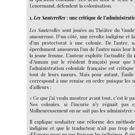
Lenormand, défendent la colonisation.
1.
Les Sauterelles
: une critique de l’administrati
Les Sauterelles
sont jouées au Théâtre du Vaudev
amoureuse. D’un côté, une révolte indigène et l
d’un protectorat à une colonie. De l’autre, 
éperdument amoureux l’un de l’autre mais leur hi
la jeune femme. L’auteur exploite l’actualité (l
d’Annam par le résident français) pour que l
l’administration coloniale française est critiqu
tout de leurs mœurs. Mais pour autant, Émile F
correspond à une remise en ordre puisque les mu
d’ailleurs :
« Ce que j’ai voulu montrer avant tout, c’est le p
Nos colonies, si l’incurie n’y régnait pas 
Malheureusement on ne sait pas les administrer 
Il explique souhaiter une réforme des méthodes
indigène et que le traducteur n’ait pas trop d
d’Europe pour ne pas froisser les indigènes. Il a