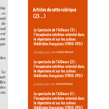
ble
Articles de cette rubrique
, ce
(23…)
mand
s de
 mal
Le Spectacle de l’Ailleurs (3) :
 est
l’imaginaire extrême-oriental dans
 une
le répertoire et sur les scènes
 que
théâtrâles françaises (1900-1931)
28 mars 2013
, par
Juliette Delobel
 des
Le spectacle de l’Ailleurs (2) :
l’imaginaire extrême-oriental dans
le répertoire et sur les scènes
. Le
théâtrales françaises (1900-1931)
huit
llés
21 mars 2013
, par
Juliette Delobel
 des
çais
Le spectacle de l’Ailleurs (1) :
l’imaginaire extrême-oriental dans
le répertoire et sur les scènes
théâtrales françaises (1900-1931)