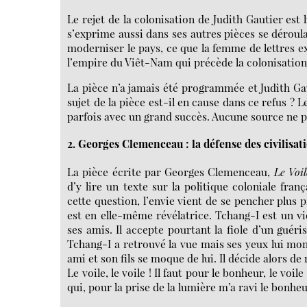
Le rejet de la colonisation de Judith Gautier est
s’exprime aussi dans ses autres pièces se déroul
moderniser le pays, ce que la femme de lettres 
l’empire du Viêt-Nam qui précède la colonisation 
La pièce n’a jamais été programmée et Judith Gaut
sujet de la pièce est-il en cause dans ce refus ? 
parfois avec un grand succès. Aucune source ne 
2. Georges Clemenceau : la défense des civilisat
La pièce écrite par Georges Clemenceau,
Le Voi
d’y lire un texte sur la politique coloniale fra
cette question, l’envie vient de se pencher plus 
est en elle-même révélatrice. Tchang-I est un vi
ses amis. Il accepte pourtant la fiole d’un guéri
Tchang-I a retrouvé la vue mais ses yeux lui mon
ami et son fils se moque de lui. Il décide alors de
Le voile, le voile ! Il faut pour le bonheur, le vo
qui, pour la prise de la lumière m’a ravi le bonhe