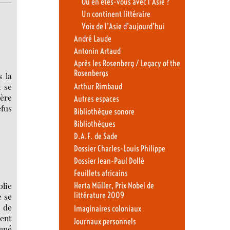
Où en êtes-vous avec l’Asie ?
Un continent littéraire
Voix de l’Asie d’aujourd’hui
André Laude
Antonin Artaud
Après les Rosenberg / Legacy of the
Rosenbergs
s la
i se
Arthur Rimbaud
ière
Autres espaces
efus
Bibliothèque sonore
Bibliothèques
D.A.F. de Sade
Dossier Charles-Louis Philippe
Dossier Jean-Paul Dollé
Feuillets africains
blie
Herta Müller, Prix Nobel de
littérature 2009
 se
t de
Imaginaires coloniaux
dent
Journaux personnels
ené