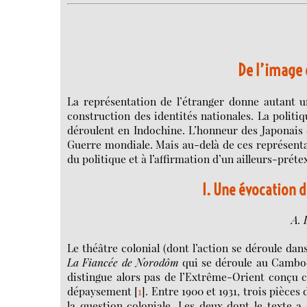
De l’image 
La représentation de l’étranger donne autant u
construction des identités nationales. La politiq
déroulent en Indochine. L’honneur des Japonais es
Guerre mondiale. Mais au-delà de ces représenta
du politique et à l’affirmation d’un ailleurs-préte
I. Une évocation d
A. 
Le théâtre colonial (dont l’action se déroule dan
La Fiancée de Norodôm
qui se déroule au Cambod
distingue alors pas de l’Extrême-Orient conçu 
dépaysement
[
1
]
. Entre 1900 et 1931, trois pièce
la question coloniale. Les deux dont le texte a