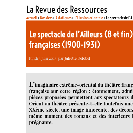
La Revue des Ressources
Accueil
>
Dossiers
>
Asiatiques
>
L’illusion orientale
>
Le spectacle de l’
Le spectacle de l’Ailleurs (8 et fi
françaises (1900-1931)
lundi 3 juin 2013
, par
Juliette Delobel
L’
imaginaire extrême-oriental du théâtre frança
française sur cette région : étonnement, admir
pièces proposées permettent aux spectateurs de
Orient au théâtre présente-t-elle toutefois une
XXème siècle, une image innocente, des décors
même moment des romans et des intérieurs bou
prégnante.