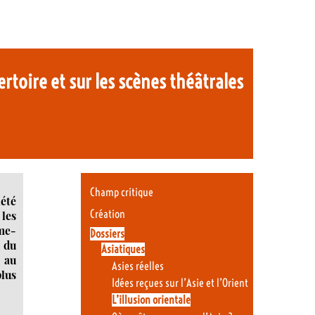
ertoire et sur les scènes théâtrales
Champ critique
iété
Création
 les
ême-
Dossiers
t du
Asiatiques
 au
Asies réelles
lus
Idées reçues sur l’Asie et l’Orient
L’illusion orientale