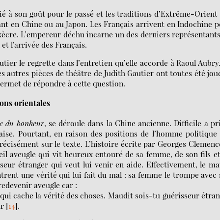
 lié à son goût pour le passé et les traditions d’Extrême-Orient
ant en Chine ou au Japon. Les Français arrivent en Indochine 
exècre. L’empereur déchu incarne un des derniers représentant
et l’arrivée des Français.
ier le regrette dans l’entretien qu’elle accorde à Raoul Aubry
Les autres pièces de théâtre de Judith Gautier ont toutes été jou
permet de répondre à cette question.
ions orientales
le du bonheur
, se déroule dans la Chine ancienne. Difficile a pr
nçaise. Pourtant, en raison des positions de l’homme politique
précisément sur le texte. L’histoire écrite par Georges Clemen
eil aveugle qui vit heureux entouré de sa femme, de son fils e
sseur étranger qui veut lui venir en aide. Effectivement, le ma
trent une vérité qui lui fait du mal : sa femme le trompe avec
 redevenir aveugle car :
ile qui cache la vérité des choses. Maudit sois-tu guérisseur étra
ur
[
14
]
.