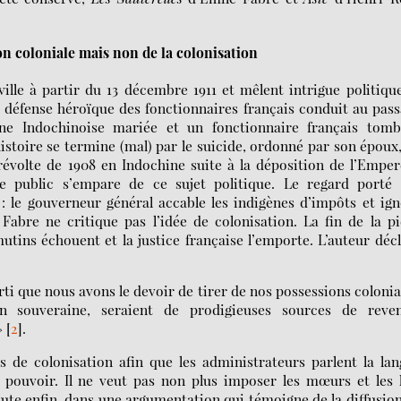
on coloniale mais non de la colonisation
ille à partir du 13 décembre 1911 et mêlent intrigue politiqu
a défense héroïque des fonctionnaires français conduit au pas
une Indochinoise mariée et un fonctionnaire français tomb
stoire se termine (mal) par le suicide, ordonné par son époux
a révolte de 1908 en Indochine suite à la déposition de l’Empe
e public s’empare de ce sujet politique. Le regard porté 
e : le gouverneur général accable les indigènes d’impôts et ig
abre ne critique pas l’idée de colonisation. La fin de la p
tins échouent et la justice française l’emporte. L’auteur déc
arti que nous avons le devoir de tirer de nos possessions colonia
en souveraine, seraient de prodigieuses sources de reven
»
[
2
]
.
 de colonisation afin que les administrateurs parlent la la
e pouvoir. Il ne veut pas non plus imposer les mœurs et les 
joute enfin, dans une argumentation qui témoigne de la diffusio