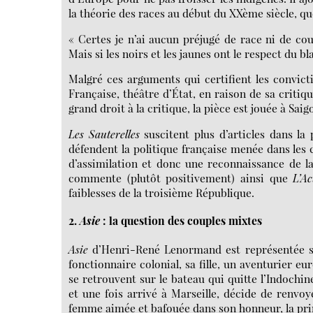
la théorie des races au début du XXème siècle, qu
« Certes je n’ai aucun préjugé de race ni de cou
Mais si les noirs et les jaunes ont le respect du bla
Malgré ces arguments qui certifient les convicti
Française, théâtre d’État, en raison de sa critiq
grand droit à la critique, la pièce est jouée à Saig
Les Sauterelles
suscitent plus d’articles dans l
défendent la politique française menée dans les c
d’assimilation et donc une reconnaissance de la
commente (plutôt positivement) ainsi que
L’A
faiblesses de la troisième République.
2.
Asie
: la question des couples mixtes
Asie
d’Henri-René Lenormand est représentée su
fonctionnaire colonial, sa fille, un aventurier e
se retrouvent sur le bateau qui quitte l’Indochin
et une fois arrivé à Marseille, décide de renvoye
femme aimée et bafouée dans son honneur, la princ