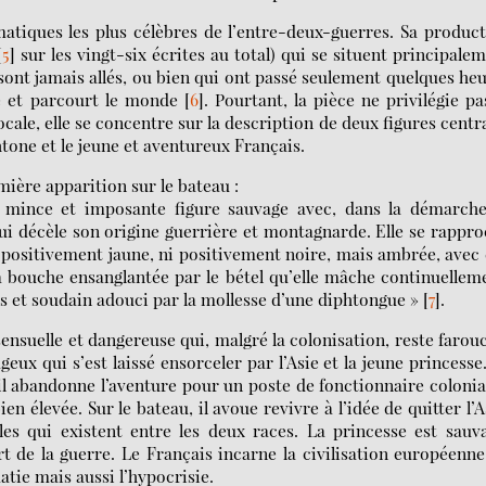
iques les plus célèbres de l’entre-deux-guerres. Sa produc
[
5
]
sur les vingt-six écrites au total) qui se situent principale
e sont jamais allés, ou bien qui ont passé seulement quelques he
é et parcourt le monde
[
6
]
. Pourtant, la pièce ne privilégie pa
ocale, elle se concentre sur la description de deux figures centr
chtone et le jeune et aventureux Français.
emière apparition sur le bateau :
 mince et imposante figure sauvage avec, dans la démarche
 qui décèle son origine guerrière et montagnarde. Elle se rappr
i positivement jaune, ni positivement noire, mais ambrée, avec
a bouche ensanglantée par le bétel qu’elle mâche continuellem
s et soudain adouci par la mollesse d’une diphtongue »
[
7
]
.
 sensuelle et dangereuse qui, malgré la colonisation, reste farou
ux qui s’est laissé ensorceler par l’Asie et la jeune princesse
il abandonne l’aventure pour un poste de fonctionnaire colonia
en élevée. Sur le bateau, il avoue revivre à l’idée de quitter l’A
les qui existent entre les deux races. La princesse est sauv
’art de la guerre. Le Français incarne la civilisation européenn
atie mais aussi l’hypocrisie.