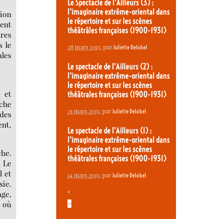
Le Spectacle de l’Ailleurs (3) :
l’imaginaire extrême-oriental dans
tion
le répertoire et sur les scènes
ment
théâtrâles françaises (1900-1931)
ures
s le
28 mars 2013
, par
Juliette Delobel
ales
Le spectacle de l’Ailleurs (2) :
l’imaginaire extrême-oriental dans
le répertoire et sur les scènes
 et
théâtrales françaises (1900-1931)
oche
21 mars 2013
, par
Juliette Delobel
 des
ent,
Le spectacle de l’Ailleurs (1) :
l’imaginaire extrême-oriental dans
le répertoire et sur les scènes
che.
théâtrales françaises (1900-1931)
. Le
l et
14 mars 2013
, par
Juliette Delobel
sie.
<
age,
e où
>