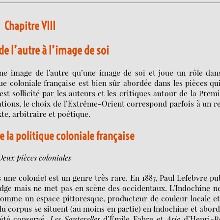
Chapitre VIII
de l’autre à l’image de soi
ne image de l’autre qu’une image de soi et joue un rôle dan
ue coloniale française est bien sûr abordée dans les pièces qu
t sollicité par les auteurs et les critiques autour de la Prem
tions, le choix de l’Extrême-Orient correspond parfois à un r
xte, arbitraire et poétique.
e la politique coloniale française
Deux pièces coloniales
s une colonie) est un genre très rare. En 1887, Paul Lefebvre pu
ge mais ne met pas en scène des occidentaux. L’Indochine ne
comme un espace pittoresque, producteur de couleur locale e
s du corpus se situent (au moins en partie) en Indochine et abor
 été conservé,
Les Sauterelles
d’Émile Fabre et
Asie
d’Henri-R