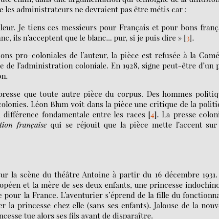
e les administrateurs ne devraient pas être métis car :
leur. Je tiens ces messieurs pour Français et pour bons franç
nc, ils n’acceptent que le blanc... pur, si je puis dire »
[
3
]
.
ons pro-coloniales de l’auteur, la pièce est refusée à la Com
ue de l’administration coloniale. En 1928, signe peut-être d’un 
on.
a presse que toute autre pièce du corpus. Des hommes politi
olonies. Léon Blum voit dans la pièce une critique de la polit
 différence fondamentale entre les races
[
4
]
. La presse colon
ction française
qui se réjouit que la pièce mette l’accent sur
r la scène du théâtre Antoine à partir du 16 décembre 1931.
uropéen et la mère de ses deux enfants, une princesse indochin
e pour la France. L’aventurier s’éprend de la fille du fonctionn
r la princesse chez elle (sans ses enfants). Jalouse de la nouv
esse tue alors ses fils avant de disparaître.