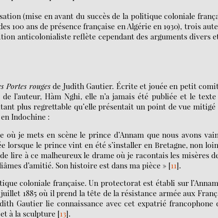
sation (mise en avant du succès de la politique coloniale franç
des 100 ans de présence française en Algérie en 1930), trois aut
tion anticolonialiste reflète cependant des arguments divers e
es Portes rouges
de Judith Gautier. Écrite et jouée en petit comi
e l’auteur, Hàm Nghi, elle n’a jamais été publiée et le texte
utant plus regrettable qu’elle présentait un point de vue mitigé
 en Indochine :
te où je mets en scène le prince d’Annam que nous avons vai
e lorsque le prince vint en été s’installer en Bretagne, non loi
e de lire à ce malheureux le drame où je racontais les misères d
liâmes d’amitié. Son histoire est dans ma pièce »
[
11
]
.
itique coloniale française. Un protectorat est établi sur l’Anna
 juillet 1885 où il prend la tête de la résistance armée aux Franç
udith Gautier lie connaissance avec cet expatrié francophone 
et à la sculpture
[
13
]
.