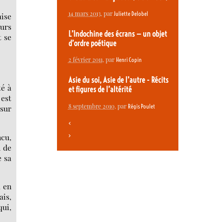
14 mars 2013
, par
Juliette Delobel
aise
eurs
L’Indochine des écrans — un objet
t se
d’ordre poétique
2 février 2011
, par
Henri Copin
Asie du soi, Asie de l’autre - Récits
té à
et figures de l’altérité
 est
8 septembre 2010
, par
Régis Poulet
 sur
<
>
ncu,
n de
e sa
m en
ais,
qui,