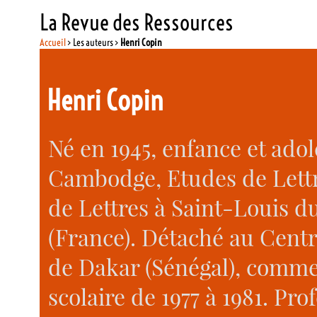
La Revue des Ressources
Accueil
> Les auteurs >
Henri Copin
Henri Copin
Né en 1945, enfance et ado
Cambodge, Etudes de Lettr
de Lettres à Saint-Louis d
(France). Détaché au Cent
de Dakar (Sénégal), comme
scolaire de 1977 à 1981. Pr