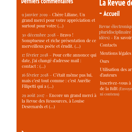
Derniers commentaires
La Revue d
-
Accueil
9 janvier 2019 –
Chère Liliane, Un
grand merci pour votre appréciation et
surtout pour votre (…)
Revue électroniqu
pluridisciplinaire 
30 décembre 2018 –
Bravo !
idées) -
En savoi
Somptueuse et riche présentation de ce
Contacts
merveilleux poète et érudit. (…)
Mentions légales
17 février 2018 –
Pour cette annonce qui
date, j’ai changé d’adresse mail :
Ours
contact : (…)
Utilisation des ar
d’auteurs
16 février 2018 –
C’était même pas lui,
mais c’est tout comme : c’est Aurélie
Inscrivez-vous à 
Filipetti qui a (…)
de la RdR
(Envoye
ni contenu)
29 août 2017 –
Encore un grand merci à
la Revue des Ressources, à Louise
Desrenards et (…)