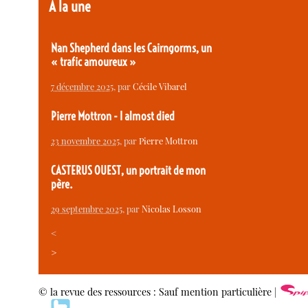
À la une
Nan Shepherd dans les Cairngorms, un
« trafic amoureux »
7 décembre 2025
, par
Cécile Vibarel
Pierre Mottron - I almost died
23 novembre 2025
, par
Pierre Mottron
CASTERUS OUEST, un portrait de mon
père.
29 septembre 2025
, par
Nicolas Losson
<
>
© la revue des ressources : Sauf mention particulière |