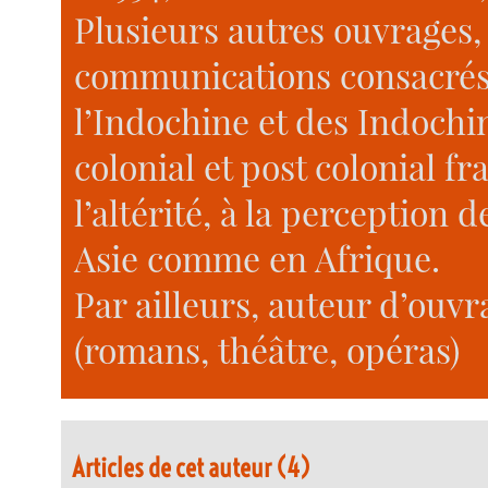
Plusieurs autres ouvrages,
communications consacrés 
l’Indochine et des Indochin
colonial et post colonial fra
l’altérité, à la perception de
Asie comme en Afrique.
Par ailleurs, auteur d’ouv
(romans, théâtre, opéras)
Articles de cet auteur (4)