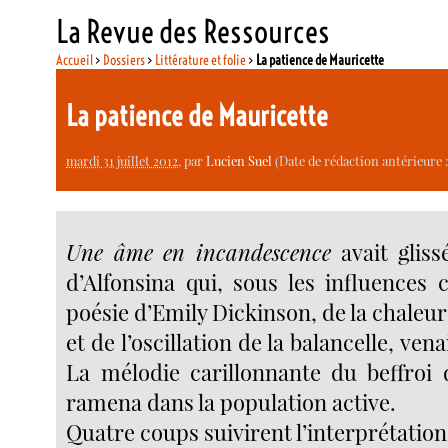
La Revue des Ressources
Accueil
>
Dossiers
>
Littérature et folie
>
La patience de Mauricette
La patience de Mauricette
mardi 31 juillet 2012
, par
Lucien Suel
(Date de rédaction antérieure 
Une âme en incandescence
avait glis
d’Alfonsina qui, sous les influences 
poésie d’Emily Dickinson, de la chaleur
et de l’oscillation de la balancelle, ven
La mélodie carillonnante du beffroi 
ramena dans la population active.
Quatre coups suivirent l’interprétatio