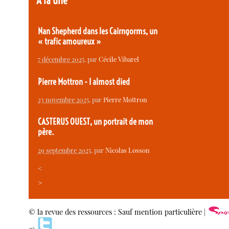
À la une
Nan Shepherd dans les Cairngorms, un
« trafic amoureux »
7 décembre 2025
, par
Cécile Vibarel
Pierre Mottron - I almost died
23 novembre 2025
, par
Pierre Mottron
CASTERUS OUEST, un portrait de mon
père.
29 septembre 2025
, par
Nicolas Losson
<
>
© la revue des ressources : Sauf mention particulière |