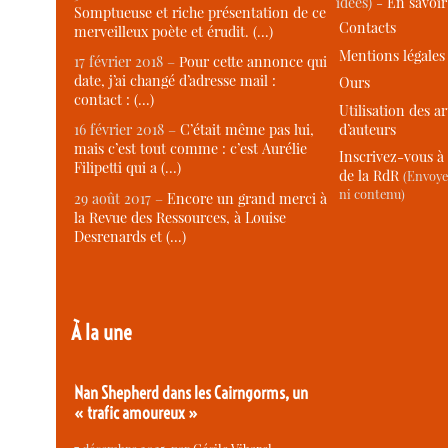
idées) -
En savoi
Somptueuse et riche présentation de ce
Contacts
merveilleux poète et érudit. (…)
Mentions légales
17 février 2018 –
Pour cette annonce qui
date, j’ai changé d’adresse mail :
Ours
contact : (…)
Utilisation des ar
d’auteurs
16 février 2018 –
C’était même pas lui,
mais c’est tout comme : c’est Aurélie
Inscrivez-vous à 
Filipetti qui a (…)
de la RdR
(Envoye
ni contenu)
29 août 2017 –
Encore un grand merci à
la Revue des Ressources, à Louise
Desrenards et (…)
À la une
Nan Shepherd dans les Cairngorms, un
« trafic amoureux »