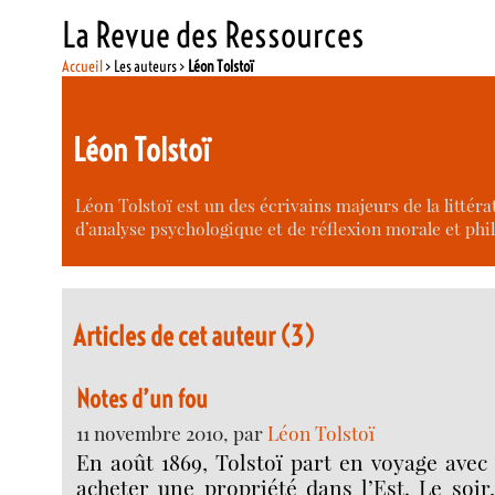
La Revue des Ressources
Accueil
> Les auteurs >
Léon Tolstoï
Léon Tolstoï
Léon Tolstoï est un des écrivains majeurs de la littéra
d’analyse psychologique et de réflexion morale et phi
Articles de cet auteur (3)
Notes d’un fou
11 novembre 2010, par
Léon Tolstoï
En août 1869, Tolstoï part en voyage avec
acheter une propriété dans l’Est. Le soir,