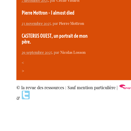
7 décembre 2025
, par
Cécile Vibarel
Pierre Mottron - I almost died
23 novembre 2025
, par
Pierre Mottron
CASTERUS OUEST, un portrait de mon
père.
29 septembre 2025
, par
Nicolas Losson
<
>
© la revue des ressources : Sauf mention particulière |
&