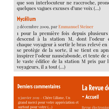
que son interlocuteur ne raccroche, pron
quelques vagues excuses d’une voix (…)
Mycélium
2 décembre 2009, par
Emmanuel Steiner
1 pour la première fois depuis plusieur
descend à la station M, dont l’odeur é
chaque voyageur à sortir le bras relevé en
se protège de la sorte, il se tient en ap
inspirer l’odeur nauséabonde, et tente de q
le vaste édifice de la station M pris pa
voyageurs, il a tout (…)
Derniers commentaires
La Revue d
-
Accueil
9 janvier 2019 –
Chère Liliane, Un
grand merci pour votre appréciation et
surtout pour votre (…)
Revue électroniqu