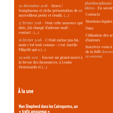
pluridisciplinaire 
30 décembre 2018 –
Bravo !
idées) -
En savoi
Somptueuse et riche présentation de ce
Contacts
merveilleux poète et érudit. (…)
Mentions légales
17 février 2018 –
Pour cette annonce qui
date, j’ai changé d’adresse mail :
Ours
contact : (…)
Utilisation des ar
d’auteurs
16 février 2018 –
C’était même pas lui,
mais c’est tout comme : c’est Aurélie
Inscrivez-vous à 
Filipetti qui a (…)
de la RdR
(Envoye
ni contenu)
29 août 2017 –
Encore un grand merci à
la Revue des Ressources, à Louise
Desrenards et (…)
À la une
Nan Shepherd dans les Cairngorms, un
« trafic amoureux »