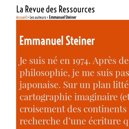
La Revue des Ressources
Accueil
> Les auteurs >
Emmanuel Steiner
Emmanuel Steiner
Je suis né en 1974. Après de
philosophie, je me suis pa
japonaise. Sur un plan litté
cartographie imaginaire (e
croisement des continents B
recherche d’une écriture q