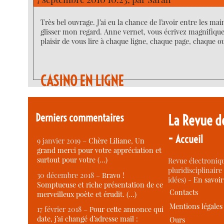
Très bel ouvrage. J’ai eu la chance de l’avoir entre les mai
glisser mon regard. Anne vernet, vous écrivez magnifiqu
plaisir de vous lire à chaque ligne, chaque page, chaque o
CASINO EN LIGNE
Placer des mises sur les machines à sous de ce
casino en 
divertissant et je pense que je reviendrai à l’avenir pour 
Derniers commentaires
La Revue d
-
Accueil
9 janvier 2019 –
Chère Liliane, Un
grand merci pour votre appréciation et
surtout pour votre (…)
Revue électroniqu
pluridisciplinaire 
30 décembre 2018 –
Bravo !
idées) -
En savoi
Somptueuse et riche présentation de ce
Contacts
merveilleux poète et érudit. (…)
Mentions légales
17 février 2018 –
Pour cette annonce qui
date, j’ai changé d’adresse mail :
Ours