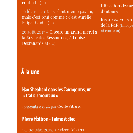
contact : (…)
Utilisation des ar
d’auteurs
16 février 2018 –
C’était même pas lui,
mais c’est tout comme : c’est Aurélie
Inscrivez-vous à 
Filipetti qui a (…)
de la RdR
(Envoye
ni contenu)
29 août 2017 –
Encore un grand merci à
la Revue des Ressources, à Louise
Desrenards et (…)
À la une
Nan Shepherd dans les Cairngorms, un
« trafic amoureux »
7 décembre 2025
, par
Cécile Vibarel
Pierre Mottron - I almost died
23 novembre 2025
, par
Pierre Mottron