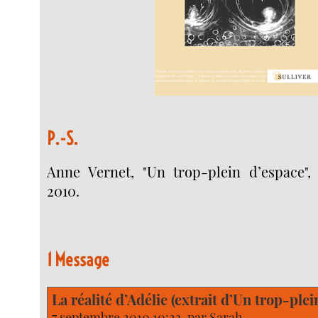
P.-S.
Anne Vernet, "Un trop-plein d’espace", E
2010.
1 Message
La réalité d’Adélie (extrait d’Un trop-plei
7 septembre 2010 10:23, par
Sarah