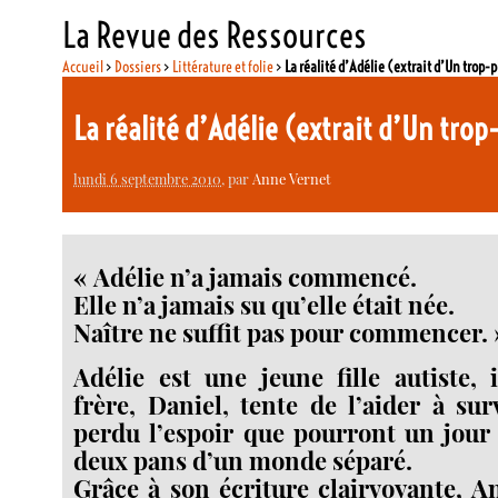
La Revue des Ressources
Accueil
>
Dossiers
>
Littérature et folie
>
La réalité d’Adélie (extrait d’Un trop-
La réalité d’Adélie (extrait d’Un tro
lundi 6 septembre 2010
, par
Anne Vernet
« Adélie n’a jamais commencé.
Elle n’a jamais su qu’elle était née.
Naître ne suffit pas pour commencer. 
Adélie est une jeune fille autiste, 
frère, Daniel, tente de l’aider à sur
perdu l’espoir que pourront un jour 
deux pans d’un monde séparé.
Grâce à son écriture clairvoyante, 