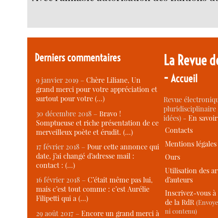
Derniers commentaires
La Revue d
-
Accueil
9 janvier 2019 –
Chère Liliane, Un
grand merci pour votre appréciation et
surtout pour votre (…)
Revue électroniqu
pluridisciplinaire 
30 décembre 2018 –
Bravo !
idées) -
En savoi
Somptueuse et riche présentation de ce
Contacts
merveilleux poète et érudit. (…)
Mentions légales
17 février 2018 –
Pour cette annonce qui
date, j’ai changé d’adresse mail :
Ours
contact : (…)
Utilisation des ar
d’auteurs
16 février 2018 –
C’était même pas lui,
mais c’est tout comme : c’est Aurélie
Inscrivez-vous à 
Filipetti qui a (…)
de la RdR
(Envoye
ni contenu)
29 août 2017 –
Encore un grand merci à