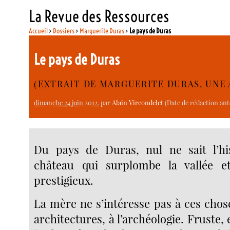
La Revue des Ressources
Accueil
>
Dossiers
>
Marguerite Duras
>
Le pays de Duras
Le pays de Duras
(EXTRAIT DE MARGUERITE DURAS, UNE
dimanche 24 juin 2012
, par
Alain Vircondelet
(Date de rédaction ant
Du pays de Duras, nul ne sait l’his
château qui surplombe la vallée 
prestigieux.
La mère ne s’intéresse pas à ces choses
architectures, à l’archéologie. Fruste, 