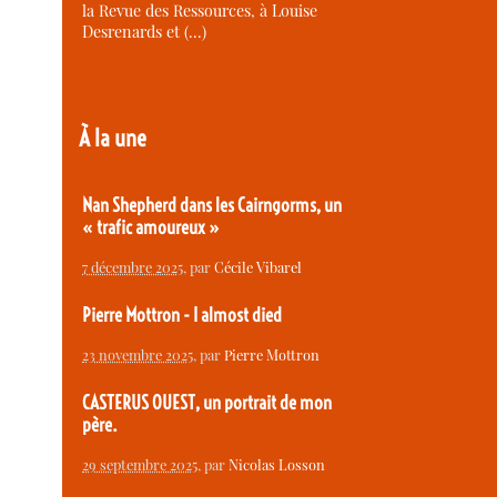
la Revue des Ressources, à Louise
Desrenards et (…)
À la une
Nan Shepherd dans les Cairngorms, un
« trafic amoureux »
7 décembre 2025
, par
Cécile Vibarel
Pierre Mottron - I almost died
23 novembre 2025
, par
Pierre Mottron
CASTERUS OUEST, un portrait de mon
père.
29 septembre 2025
, par
Nicolas Losson