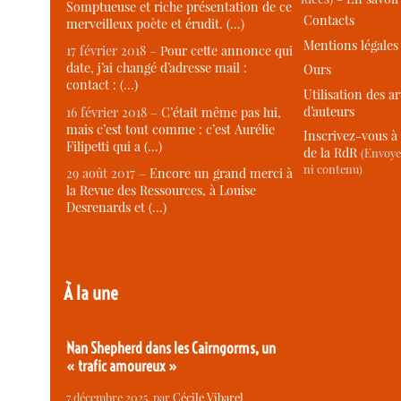
Somptueuse et riche présentation de ce
Contacts
merveilleux poète et érudit. (…)
Mentions légales
17 février 2018 –
Pour cette annonce qui
date, j’ai changé d’adresse mail :
Ours
contact : (…)
Utilisation des ar
d’auteurs
16 février 2018 –
C’était même pas lui,
mais c’est tout comme : c’est Aurélie
Inscrivez-vous à 
Filipetti qui a (…)
de la RdR
(Envoye
ni contenu)
29 août 2017 –
Encore un grand merci à
la Revue des Ressources, à Louise
Desrenards et (…)
À la une
Nan Shepherd dans les Cairngorms, un
« trafic amoureux »
7 décembre 2025
, par
Cécile Vibarel