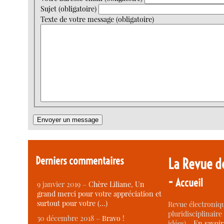
Sujet (obligatoire)
Texte de votre message (obligatoire)
Derniers commentaires
La Revue d
-
Accueil
9 janvier 2019 –
Chère Liliane, Un
grand merci pour votre appréciation et
surtout pour votre (…)
Revue électroniqu
pluridisciplinaire 
30 décembre 2018 –
Bravo !
idées) -
En savoi