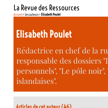
La Revue des Ressources
Accueil
> Les auteurs >
Elisabeth Poulet
Elisabeth Poulet
Rédactrice en chef de la rub
responsable des dossiers "Li
personnels", "Le pôle noir"
islandaises".
Articles de cet auteur (46)