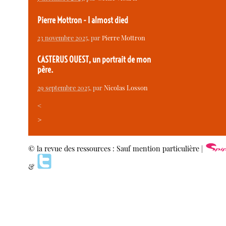
Pierre Mottron - I almost died
23 novembre 2025
, par
Pierre Mottron
CASTERUS OUEST, un portrait de mon
père.
29 septembre 2025
, par
Nicolas Losson
<
>
© la revue des ressources : Sauf mention particulière |
&