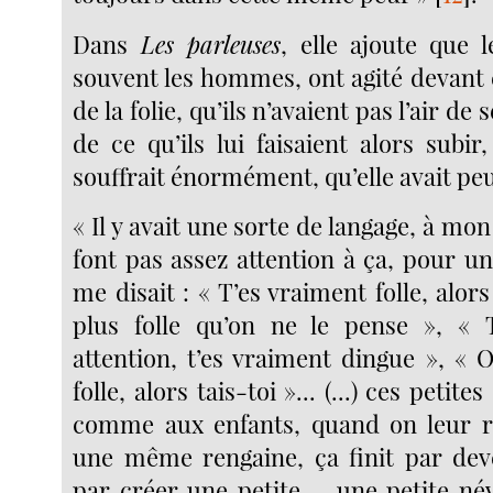
Dans
Les parleuses
, elle ajoute que l
souvent les hommes, ont agité devant e
de la folie, qu’ils n’avaient pas l’air d
de ce qu’ils lui faisaient alors subir
souffrait énormément, qu’elle avait peu
« Il y avait une sorte de langage, à mon
font pas assez attention à ça, pour u
me disait : « T’es vraiment folle, alors
plus folle qu’on ne le pense », « T
attention, t’es vraiment dingue », « Oh
folle, alors tais-toi »... (...) ces petit
comme aux enfants, quand on leur r
une même rengaine, ça finit par dev
par créer une petite..., une petite né