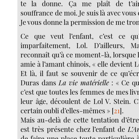
te la donne. Ça me plaît de t’ai
souffrance de moi. Je suis là avec vous 
Je vous donne la permission de me tro
Ce que veut l’enfant, c’est ce q
imparfaitement, Lol. D’ailleurs, M
reconnaît qu’à ce moment-là, lorsque l
amie à l’amant chinois, « elle devient L
Et là, il faut se souvenir de ce qu’éc
Duras dans
La vie matérielle
: « Ce que
c’est que toutes les femmes de mes livr
leur âge, découlent de Lol V. Stein. C
certain oubli d’elles-mêmes »
[
21
]
.
Mais au-delà de cette tentation d’être
est très présente chez l’enfant de
L’A
de faire une place toute particulière à