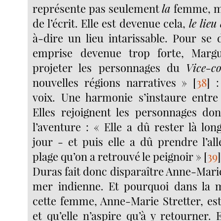
représente pas seulement
la
femme, ma
de l’écrit. Elle est devenue cela,
le lieu 
à-dire un lieu intarissable. Pour se 
emprise devenue trop forte, Marg
projeter les personnages du
Vice-co
nouvelles régions narratives »
[
38
]
: 
voix. Une harmonie s’instaure entre
Elles rejoignent les personnages dont
l’aventure : « Elle a dû rester là lo
jour - et puis elle a dû prendre l’allé
plage qu’on a retrouvé le peignoir »
[
39
Duras fait donc disparaître Anne-Marie
mer indienne. Et pourquoi dans la 
cette femme, Anne-Marie Stretter, est
et qu’elle n’aspire qu’à y retourner. 