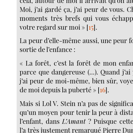
cela, autour de moi il arrivait qu’on a
Moi, j’ai gardé ça, j’ai peur de vous. 
moments très brefs qui vous échappe
votre regard sur moi »
[
15
]
.
La peur d’elle-même aussi, une peur fo
sortie de l’enfance :
« La forêt, c’est la forêt de mon enfanc
parce que dangereuse (...). Quand j’ai 
j’ai peur de moi-même, bien sûr, voye
de moi depuis la puberté »
[
16
]
.
Mais si Lol V. Stein n’a pas de significat
qu’un moyen pour tenir la peur à dist
l’enfant, dans
L’Amant
? Puisque cett
l’a très justement remarqué Pierre Du