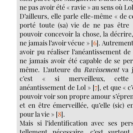
ne pas avoir été « ravie » au sens où Lol 
D’ailleurs, elle parle elle-même « de ce
porté toute (sa) vie de ne pas être 
pouvoir concevoir la chose, la décrire,
ne jamais l’avoir vécue »
[
6
]
. Autrement
avoir pu réaliser l’anéantissement de
ne jamais avoir été capable de se per
même. L’auteure du
Ravissement
va j
c’est « si merveilleux, cette 
anéantissement de Lol »
[
7
]
, et que « 
pouvoir voir son propre amour s’épren
et en être émerveillée, qu’elle (sic)
pour la vie »
[
8
]
.
Mais si l’identification avec ses per
tellement nécessaire, c’est surtou