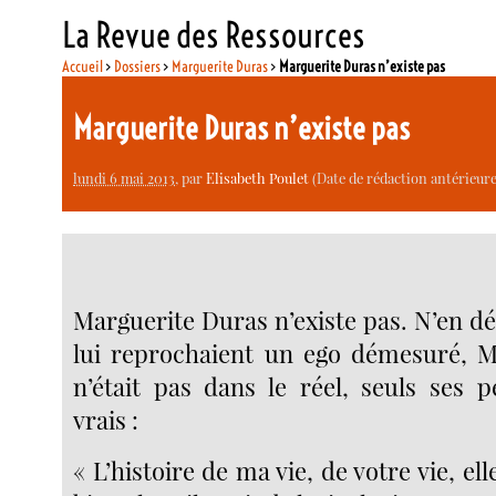
La Revue des Ressources
Accueil
>
Dossiers
>
Marguerite Duras
>
Marguerite Duras n’existe pas
Marguerite Duras n’existe pas
lundi 6 mai 2013
, par
Elisabeth Poulet
(Date de rédaction antérieure
Marguerite Duras n’existe pas. N’en dé
lui reprochaient un ego démesuré, M
n’était pas dans le réel, seuls ses 
vrais :
« L’histoire de ma vie, de votre vie, ell