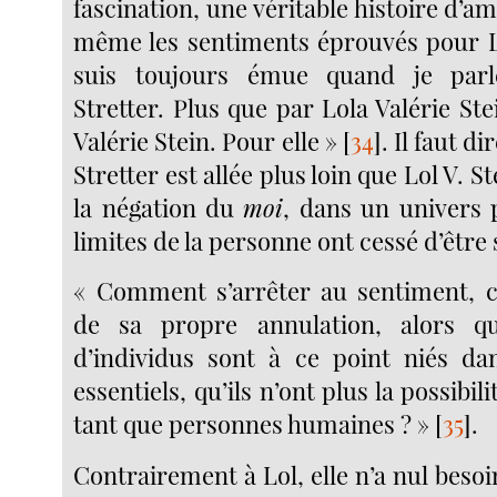
fascination, une véritable histoire d’a
même les sentiments éprouvés pour Lol
suis toujours émue quand je parl
Stretter. Plus que par Lola Valérie Stei
Valérie Stein. Pour elle »
[
34
]
. Il faut 
Stretter est allée plus loin que Lol V. St
la négation du
moi
, dans un univers p
limites de la personne ont cessé d’être 
« Comment s’arrêter au sentiment, ce
de sa propre annulation, alors q
d’individus sont à ce point niés da
essentiels, qu’ils n’ont plus la possibili
tant que personnes humaines ? »
[
35
]
.
Contrairement à Lol, elle n’a nul besoi