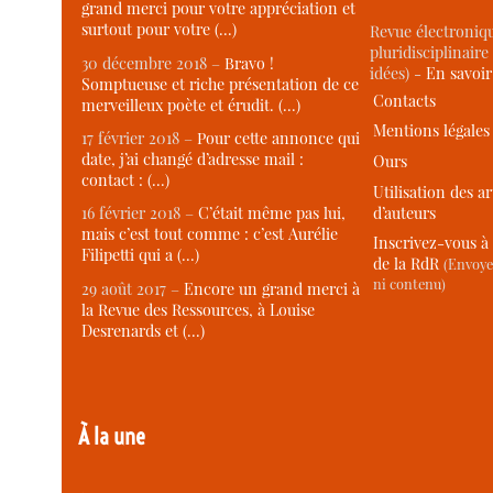
grand merci pour votre appréciation et
surtout pour votre (…)
Revue électroniqu
pluridisciplinaire 
30 décembre 2018 –
Bravo !
idées) -
En savoi
Somptueuse et riche présentation de ce
Contacts
merveilleux poète et érudit. (…)
Mentions légales
17 février 2018 –
Pour cette annonce qui
date, j’ai changé d’adresse mail :
Ours
contact : (…)
Utilisation des ar
d’auteurs
16 février 2018 –
C’était même pas lui,
mais c’est tout comme : c’est Aurélie
Inscrivez-vous à 
Filipetti qui a (…)
de la RdR
(Envoye
ni contenu)
29 août 2017 –
Encore un grand merci à
la Revue des Ressources, à Louise
Desrenards et (…)
À la une