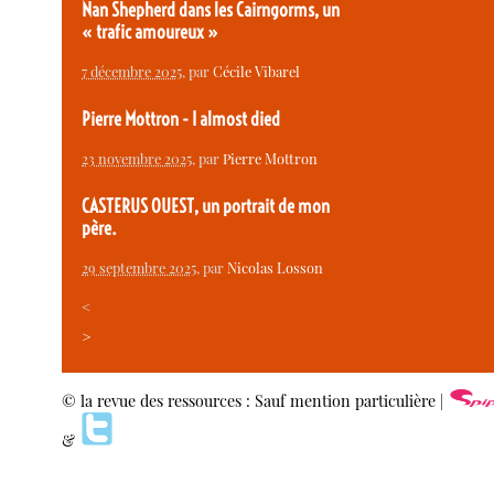
Nan Shepherd dans les Cairngorms, un
« trafic amoureux »
7 décembre 2025
, par
Cécile Vibarel
Pierre Mottron - I almost died
23 novembre 2025
, par
Pierre Mottron
CASTERUS OUEST, un portrait de mon
père.
29 septembre 2025
, par
Nicolas Losson
<
>
© la revue des ressources : Sauf mention particulière |
&