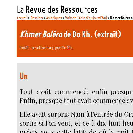
La Revue des Ressources
Accueil
>
Dossiers
>
Asiatiques
>
Voix de l’Asie d’aujourd’hui
>
Khmer Boléro de
Khmer Boléro
de Do Kh. (extrait)
lundi 7 octobre 2013
, par
Do Kh.
Un
Tout avait commencé, enfin presque,
Enfin, presque tout avait commencé ave
Elle avait surpris Nam à l’entrée du Gra
sortie si l’on veut, et ce à dix-huit 
précis sous cette latitude où la nuit