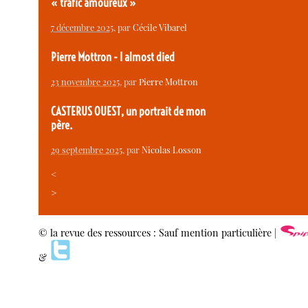
« trafic amoureux »
7 décembre 2025
, par
Cécile Vibarel
Pierre Mottron - I almost died
23 novembre 2025
, par
Pierre Mottron
CASTERUS OUEST, un portrait de mon
père.
29 septembre 2025
, par
Nicolas Losson
<
>
© la revue des ressources : Sauf mention particulière |
&