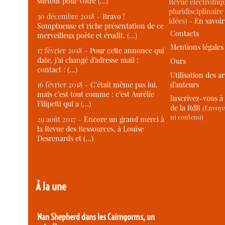
surtout pour votre (…)
Revue électroniqu
pluridisciplinaire 
30 décembre 2018 –
Bravo !
idées) -
En savoi
Somptueuse et riche présentation de ce
Contacts
merveilleux poète et érudit. (…)
Mentions légales
17 février 2018 –
Pour cette annonce qui
date, j’ai changé d’adresse mail :
Ours
contact : (…)
Utilisation des ar
d’auteurs
16 février 2018 –
C’était même pas lui,
mais c’est tout comme : c’est Aurélie
Inscrivez-vous à 
Filipetti qui a (…)
de la RdR
(Envoye
ni contenu)
29 août 2017 –
Encore un grand merci à
la Revue des Ressources, à Louise
Desrenards et (…)
À la une
Nan Shepherd dans les Cairngorms, un