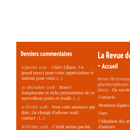
Derniers commentaires
La Revue d
-
Accueil
9 janvier 2019 –
Chère Liliane, Un
grand merci pour votre appréciation et
surtout pour votre (…)
Revue électroniqu
pluridisciplinaire 
30 décembre 2018 –
Bravo !
idées) -
En savoi
Somptueuse et riche présentation de ce
Contacts
merveilleux poète et érudit. (…)
Mentions légales
17 février 2018 –
Pour cette annonce qui
date, j’ai changé d’adresse mail :
Ours
contact : (…)
Utilisation des ar
d’auteurs
16 février 2018 –
C’était même pas lui,