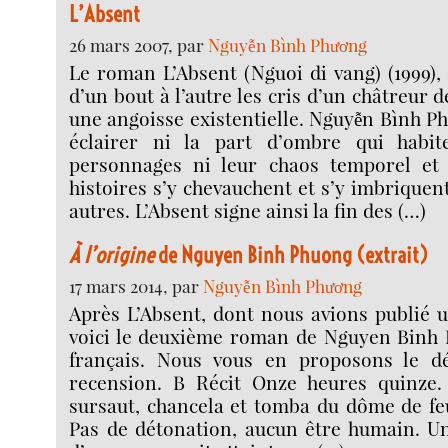
L’Absent
26 mars 2007, par
Nguyễn Bình Phương
Le roman L’Absent (Nguoi di vang) (1999),
d’un bout à l’autre les cris d’un châtreur
une angoisse existentielle. Nguyễn Bình P
éclairer ni la part d’ombre qui habi
personnages ni leur chaos temporel et s
histoires s’y chevauchent et s’y imbriquen
autres. L’Absent signe ainsi la fin des (…)
À l’origine
de Nguyen Binh Phuong (extrait)
17 mars 2014, par
Nguyễn Bình Phương
Après L’Absent, dont nous avions publié u
voici le deuxième roman de Nguyen Binh 
français. Nous vous en proposons le dé
recension. B Récit Onze heures quinze.
sursaut, chancela et tomba du dôme de feui
Pas de détonation, aucun être humain. Un 