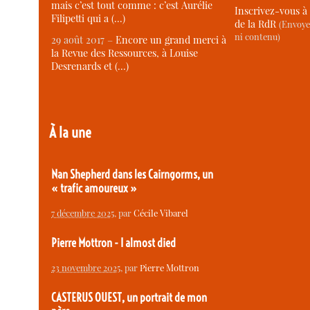
mais c’est tout comme : c’est Aurélie
Inscrivez-vous à 
Filipetti qui a (…)
de la RdR
(Envoye
ni contenu)
29 août 2017 –
Encore un grand merci à
la Revue des Ressources, à Louise
Desrenards et (…)
À la une
Nan Shepherd dans les Cairngorms, un
« trafic amoureux »
7 décembre 2025
, par
Cécile Vibarel
Pierre Mottron - I almost died
23 novembre 2025
, par
Pierre Mottron
CASTERUS OUEST, un portrait de mon