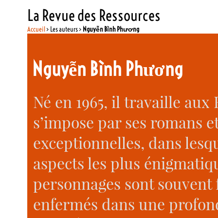
La Revue des Ressources
Accueil
> Les auteurs >
Nguyễn Bình Phương
Nguyễn Bình Phương
Né en 1965, il travaille aux
s’impose par ses romans et
exceptionnelles, dans lesqu
aspects les plus énigmatiq
personnages sont souvent f
enfermés dans une profond