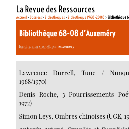
La Revue des Ressources
Accueil
>
Dossiers
>
Bibliothèques
>
Bibliothèque 1968-2008
>
Bibliothèque
Bibliothèque 68-08 d’Auxeméry
lundi 17 mars 2008
, par
Auxeméry
Lawrence Durrell, Tunc / Nunqu
1968/1970)
Denis Roche, 3 Pourrissements Poét
1972)
Simon Leys, Ombres chinoises (UGE, 19