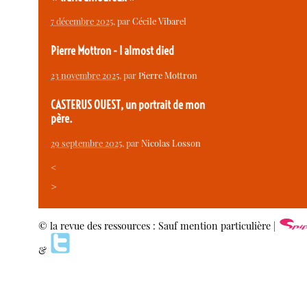
7 décembre 2025
, par
Cécile Vibarel
Pierre Mottron - I almost died
23 novembre 2025
, par
Pierre Mottron
CASTERUS OUEST, un portrait de mon
père.
29 septembre 2025
, par
Nicolas Losson
<
>
© la revue des ressources : Sauf mention particulière |
&