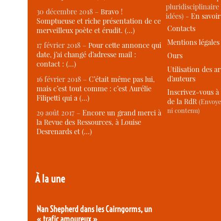
pluridisciplinaire 
30 décembre 2018 –
Bravo !
idées) -
En savoi
Somptueuse et riche présentation de ce
Contacts
merveilleux poète et érudit. (…)
Mentions légales
17 février 2018 –
Pour cette annonce qui
date, j’ai changé d’adresse mail :
Ours
contact : (…)
Utilisation des ar
d’auteurs
16 février 2018 –
C’était même pas lui,
mais c’est tout comme : c’est Aurélie
Inscrivez-vous à 
Filipetti qui a (…)
de la RdR
(Envoye
ni contenu)
29 août 2017 –
Encore un grand merci à
la Revue des Ressources, à Louise
Desrenards et (…)
À la une
Nan Shepherd dans les Cairngorms, un
« trafic amoureux »