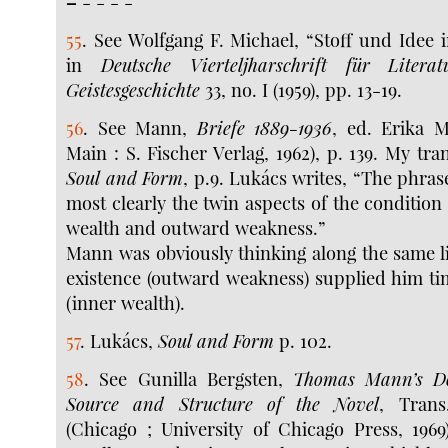
–
- - - -
55
. See Wolfgang F. Michael, “Stoff und Idee i
in
Deutsche Vierteljharschrift für Litera
Geistesgeschichte
33, no. I (1959), pp. 13-19.
56
. See Mann,
Briefe 1889-1936
, ed. Erika 
Main : S. Fischer Verlag, 1962), p. 139. My tra
Soul and Form
, p.9. Lukács writes, “The phra
most clearly the twin aspects of the condition 
wealth and outward weakness.”
Mann was obviously thinking along the same l
existence (outward weakness) supplied him ti
(inner wealth).
57
. Lukács,
Soul and Form
p. 102.
58
. See Gunilla Bergsten,
Thomas Mann’s Do
Source and Structure of the Novel
, Trans
(Chicago ; University of Chicago Press, 1969