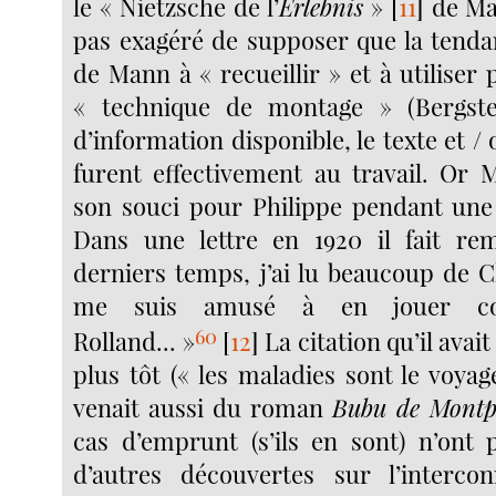
le « Nietzsche de l’
Erlebnis
»
[
11
]
de Man
pas exagéré de supposer que la tend
de Mann à « recueillir » et à utiliser p
« technique de montage » (Bergst
d’information disponible, le texte et /
furent effectivement au travail. Or
son souci pour Philippe pendant une
Dans une lettre en 1920 il fait re
derniers temps, j’ai lu beaucoup de C
me suis amusé à en jouer con
60
Rolland... »
[
12
]
La citation qu’il avait
plus tôt (« les maladies sont le voya
venait aussi du roman
Bubu de Montp
cas d’emprunt (s’ils en sont) n’ont 
d’autres découvertes sur l’interco