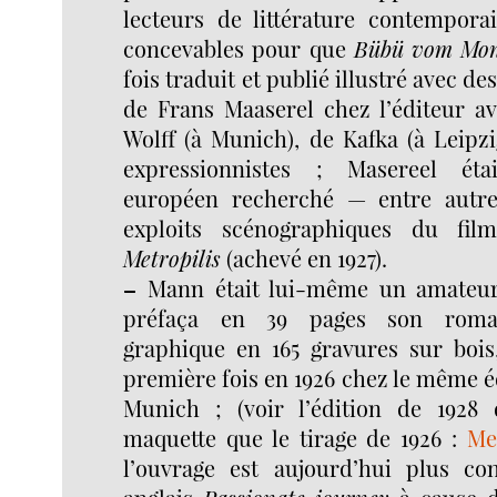
lecteurs de littérature contempora
concevables pour que
Bübü vom Mon
fois traduit et publié illustré avec de
de Frans Maaserel chez l’éditeur av
Wolff (à Munich), de Kafka (à Leipzi
expressionnistes ; Masereel éta
européen recherché — entre autre 
exploits scénographiques du fil
Metropilis
(achevé en 1927).
–
Mann était lui-même un amateur 
préfaça en 39 pages son roman
graphique en 165 gravures sur bois
première fois en 1926 chez le même 
Munich ; (voir l’édition de 1928
maquette que le tirage de 1926 :
Me
l’ouvrage est aujourd’hui plus co