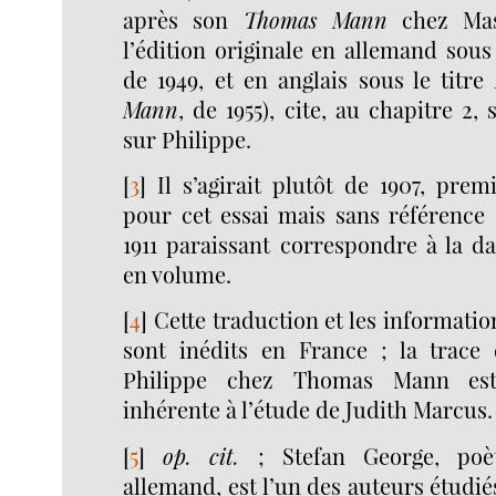
après son
Thomas Mann
chez Mas
l’édition originale en allemand sous
de 1949, et en anglais sous le titre
Mann
, de 1955), cite, au chapitre 2
sur Philippe.
[
3
]
Il s’agirait plutôt de 1907, prem
pour cet essai mais sans référence 
1911 paraissant correspondre à la d
en volume.
[
4
]
Cette traduction et les informatio
sont inédits en France ; la trace
Philippe chez Thomas Mann est
inhérente à l’étude de Judith Marcus.
[
5
]
op. cit.
; Stefan George, poèt
allemand, est l’un des auteurs étudi