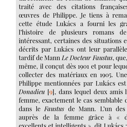
traité avec des citations française
œuvres de Philippe. Je tiens à rem
cette étude Lukács a fourni les gr
l’histoire de plusieurs romans de
intéressant, certaines des situations
décrits par Lukács ont leur parallè
tardif de Mann
Le Docteur Faustus
, que
même, il conçut dès 1901 et pour lequ
collecter des matériaux en 1905. Un
Philippe mentionnées par Lukács es
Donadieu
[
9
]
, dans lequel deux amis 
femme, exactement le cas semblable 
dans le
Faustus
de Mann. L’un des 
auprès de la femme grâce à « d
excellents et intelligents », dit Lukács