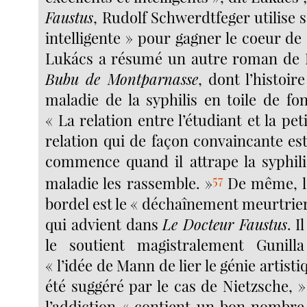
Faustus
, Rudolf Schwerdtfeger utilise 
intelligente » pour gagner le coeur de
Lukács a résumé un autre roman de Ph
Bubu de Montparnasse
, dont l’histoir
maladie de la syphilis en toile de fo
« La relation entre l’étudiant et la pe
relation qui de façon convaincante es
commence quand il attrape la syphili
57
maladie les rassemble. »
De même, l’
bordel est le « déchaînement meurtrier
qui advient dans
Le Docteur Faustus
. I
le soutient magistralement Gunill
« l’idée de Mann de lier le génie artistiq
été suggéré par le cas de Nietzsche, 
l’addiction « contient un bon nombre