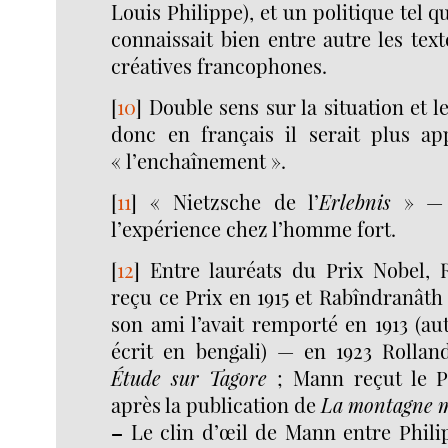
Louis Philippe), et un politique tel 
connaissait bien entre autre les text
créatives francophones.
[
10
]
Double sens sur la situation et
donc en français il serait plus ap
« l’enchaînement ».
[
11
]
« Nietzsche de l’
Erlebnis
» — l
l’expérience chez l’homme fort.
[
12
]
Entre lauréats du Prix Nobel,
reçu ce Prix en 1915 et Rabîndranâth
son ami l’avait remporté en 1913 (a
écrit en bengali) — en 1923 Rolland
Étude sur Tagore
; Mann reçut le Pr
après la publication de
La montagne 
–
Le clin d’œil de Mann entre Philip