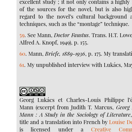
excellent study ; it not only contains a highly
of the sources for the novel, but is also hig
regard to the novel’s cultural background 
techniques, such as the “montage” technique.
59
. See Mann,
Doctor Faustus
. Trans. H.T. Low
Alfred A. Knopf, 1949), p. 155.
60
. Mann,
Briefe, 1889-1936
, p. 175. My translat
61
. My unpublished interview with Lukács, May 
Georg Lukács et Charles-Louis Philippe l
Mann (excerpt from Judith T. Marcus,
Georg
Mann : A Study in the Sociology of Literature
title and a translation into French by
Louise D
is licensed under a
Creative Comm