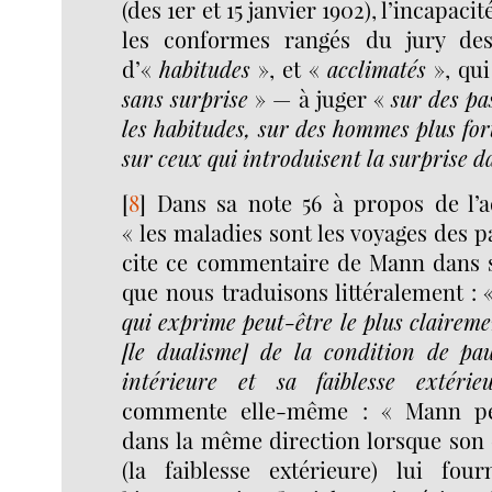
(des 1er et 15 janvier 1902), l’incapac
les conformes rangés du jury des 
d’«
habitudes
», et «
acclimatés
», qu
sans surprise
» — à juger «
sur des pa
les habitudes, sur des hommes plus fort
sur ceux qui introduisent la surprise da
[
8
]
Dans sa note 56 à propos de l’a
« les maladies sont les voyages des p
cite ce commentaire de Mann dans sa
que nous traduisons littéralement : 
qui exprime peut-être le plus claireme
[le dualisme] de la condition de pau
intérieure et sa faiblesse extérieu
commente elle-même : « Mann p
dans la même direction lorsque son 
(la faiblesse extérieure) lui fou