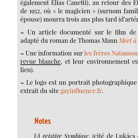
également Elias Canetti), au retour des Ét
de 1952, où « le magicien » (surnom fami
épouse) mourra trois ans plus tard (d’arté
–
Un article documenté sur le film de 
adapté du roman de Thomas Mann
Mort à
–
Une information sur
les frères Natanson
revue blanche
, et leur environnement eu
lien).
–
Le logo est un portrait photographiq
extrait du site
gayinfluence.fr
.
Notes
[
1
]
geistige Symbiose
, (cité de Lukác