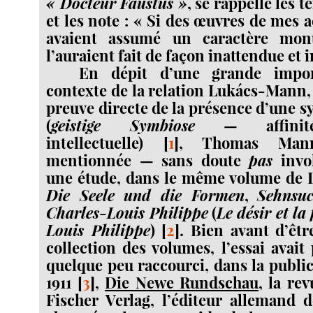
« Docteur Faustus »
, se rappelle les 
et les note : « Si des œuvres de mes 
avaient assumé un caractère monu
l’auraient fait de façon inattendue et 
En dépit d’une grande impo
contexte de la relation Lukács-Mann
preuve directe de la présence d’une 
(
geistige Symbiose
— affinité 
intellectuelle)
[
1
]
, Thomas Mann
mentionnée — sans doute
pas
invo
une étude, dans le même volume de L
Die Seele und die Formen
,
Sehnsu
Charles-Louis Philippe
(
Le désir et la
Louis Philippe
)
[
2
]
. Bien avant d’êtr
collection des volumes, l’essai avait
quelque peu raccourci, dans la public
1911
[
3
]
,
Die Newe Rundschau
, la re
Fischer Verlag, l’éditeur allemand