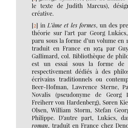
le texte de Judith Marcus), désig
créative.
[
2
]
in
L’âme et les formes
, un des pr
théorie sur l’art par Georg Lukács,
paru sous la forme d’un volume en 1
traduit en France en 1974 par Gu
Gallimard, col. Bibliothèque de phil
est un essai sous la forme de p
respectivement dédiés à des philo
écrivains traditionnels ou contem
Beer-Hofman, Lawrence Sterne, Pau
Novalis (pseudonyme de Georg Ph
Freiherr von Hardenberg), Søren Kie
Olsen, William Storm, Stefan Geor
Philippe. D’autre part, Lukács, 
roman
, traduit en France chez Deno