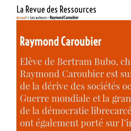
La Revue des Ressources
Accueil
> Les auteurs >
Raymond Caroubier
Raymond Caroubier
Elève de Bertram Bubo, chef
Raymond Caroubier est su
de la dérive des sociétés 
Guerre mondiale et la gra
de la démocratie librecarcé
ont également porté sur l’i