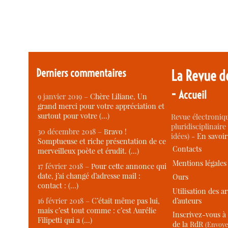
Derniers commentaires
La Revue d
-
Accueil
9 janvier 2019 –
Chère Liliane, Un
grand merci pour votre appréciation et
surtout pour votre (…)
Revue électroniqu
pluridisciplinaire 
30 décembre 2018 –
Bravo !
idées) -
En savoi
Somptueuse et riche présentation de ce
Contacts
merveilleux poète et érudit. (…)
Mentions légales
17 février 2018 –
Pour cette annonce qui
date, j’ai changé d’adresse mail :
Ours
contact : (…)
Utilisation des ar
d’auteurs
16 février 2018 –
C’était même pas lui,
mais c’est tout comme : c’est Aurélie
Inscrivez-vous à 
Filipetti qui a (…)
de la RdR
(Envoye