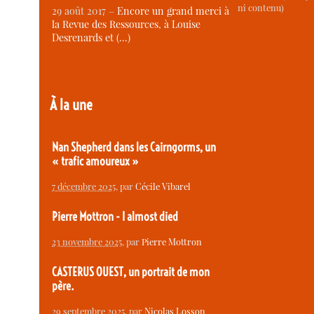
ni contenu)
29 août 2017 –
Encore un grand merci à
la Revue des Ressources, à Louise
Desrenards et (…)
À la une
Nan Shepherd dans les Cairngorms, un
« trafic amoureux »
7 décembre 2025
, par
Cécile Vibarel
Pierre Mottron - I almost died
23 novembre 2025
, par
Pierre Mottron
CASTERUS OUEST, un portrait de mon
père.
29 septembre 2025
, par
Nicolas Losson