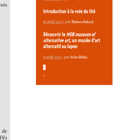
rois
Introduction à la voie du thé
19 avril 2023
, par
Okakura Kakuzô
Découvrir le
MOB museum of
alternative art
, un musée d’art
alternatif au Japon
9 avril 2023
, par
Julien Bielka
<
>
t de
Dès