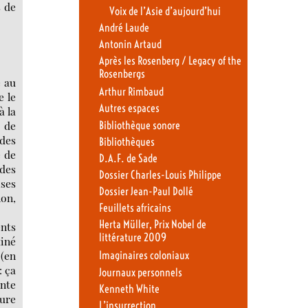
s de
Voix de l’Asie d’aujourd’hui
André Laude
Antonin Artaud
Après les Rosenberg / Legacy of the
Rosenbergs
e au
Arthur Rimbaud
e le
Autres espaces
à la
t de
Bibliothèque sonore
des
Bibliothèques
e de
D.A.F. de Sade
 des
Dossier Charles-Louis Philippe
ses
Dossier Jean-Paul Dollé
non,
Feuillets africains
Herta Müller, Prix Nobel de
ents
littérature 2009
miné
 (en
Imaginaires coloniaux
: ça
Journaux personnels
ante
Kenneth White
sure
L’insurrection