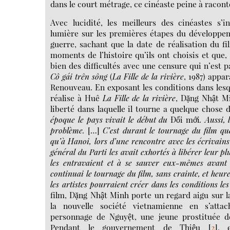
dans le court métrage, ce cinéaste peine à racont
Avec lucidité, les meilleurs des cinéastes s’in
lumière sur les premières étapes du développeme
guerre, sachant que la date de réalisation du f
moments de l’histoire qu’ils ont choisis et que,
bien des difficultés avec une censure qui n’est p
Cô gái trên sông
(
La Fille de la rivière
,
1987) appa
Renouveau. En exposant les conditions dans lesque
réalise à Huê
La Fille de la rivière
, Dặng Nhật Mi
liberté dans laquelle il tourne a quelque chose 
époque le pays vivait le début du
Đổi mới
. Aussi,
problème.
[…]
C’est durant le tournage du film qu
qu’à Hanoi, lors d’une rencontre avec les écrivains e
général du Parti les avait exhortés à libérer leur p
les entravaient et à se sauver eux-mêmes avant q
continuai le tournage du film, sans crainte, et heu
les artistes pourraient créer dans les conditions les
film, Dặng Nhật Minh porte un regard aigu sur l
la nouvelle société vietnamienne en s’atta
personnage de Nguyệt, une jeune prostituée de
Pendant le gouvernement de Thiệu
[
2
]
, 