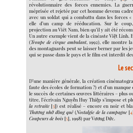
révolutionnaire des forces ennemies. La guerr
méprisée et rejetée par cet homme devenu cadre du
avec un soldat qui a combattu dans les forces «
elle d’un camp de rééducation. Sur le coup,
projection au Viêt Nam, bien qu’il y ait été récom
Un autre exemple vient de la cinéaste Việt Linh.
(
Troupe de cirque ambulant
, 1992), elle montre l
des montagnards peut se laisser berner par les je
qui se passe dans le pays et le film est interdit de
Le sec
D’une manière générale, la création cinématograp
faute des écoles de formation ?) et d’un manque d’
le succès de certaines œuvres littéraires – plus 
titre, l’écrivain Nguyễn Huy Thiệp s’impose et p
la retraite
[
3
]
) est réalisé – encore en noir et b
Thương nhớ đồng quê
(
Nostalgie de la campagne
[
4
Coupeurs de bois
[
5
]
, 1998) par Vương Đức.