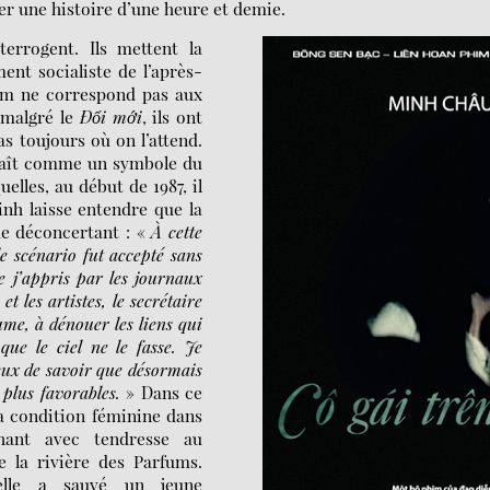
er une histoire d’une heure et demie.
terrogent. Ils mettent la
nt socialiste de l’après-
ilm ne correspond pas aux
 malgré le
Đổi mới
, ils ont
as toujours où on l’attend.
raît comme un symbole du
lles, au début de 1987, il
nh laisse entendre que la
de déconcertant : «
À cette
 le scénario fut accepté sans
e j’appris par les journaux
t les artistes, le secrétaire
lume, à dénouer les liens qui
ue le ciel ne le fasse. Je
reux de savoir que désormais
 plus favorables.
» Dans ce
a condition féminine dans
chant avec tendresse au
 la rivière des Parfums.
elle a sauvé un jeune