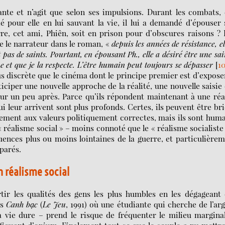
eante et n’agit que selon ses impulsions. Durant les combats, 
ié pour elle en lui sauvant la vie, il lui a demandé d’épouser
e, cet ami, Phiên, soit en prison pour d’obscures raisons ? 
ue le narrateur dans le roman, «
depuis les années de résistance, el
pas de saints. Pourtant, en épousant Ph., elle a désiré être une sai
ne et que je la respecte. L’être humain peut toujours se dépasser
[
1
lus discrète que le cinéma dont le principe premier est d’expose
ticiper une nouvelle approche de la réalité, une nouvelle saisie
our un peu après. Parce qu’ils répondent maintenant à une réa
ui leur arrivent sont plus profonds. Certes, ils peuvent être br
ement aux valeurs politiquement correctes, mais ils sont hum
« réalisme social » – moins connoté que le « réalisme socialiste
ences plus ou moins lointaines de la guerre, et particulière
parés.
n réalisme social
rtir les qualités des gens les plus humbles en les dégageant
ns
Canh bạc
(
Le Jeu
, 1991) où une étudiante qui cherche de l’ar
la vie dure – prend le risque de fréquenter le milieu margina