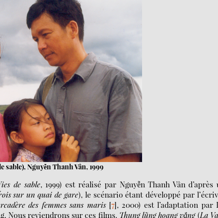
de sable), Nguyễn Thanh Vân, 1999
Vies de sable
, 1999) est réalisé par Nguyễn Thanh Vân d’après
rois sur un quai de gare
), le scénario étant développé par l’écri
rcadère des femmes sans maris
[
7
]
, 2000) est l’adaptation par
 Nous reviendrons sur ces films.
Thung lũng hoang vắng
(
La Va