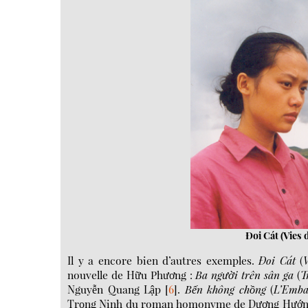
Ðoi Cát (Vies 
Il y a encore bien d’autres exemples.
Ðoi Cát
(
nouvelle de Hữu Phương :
Ba người trên sân ga
(
T
Nguyễn Quang Lập
[
6
]
.
Bến không chồng
(
L’Emba
Trọng Ninh du roman homonyme de Dương Hướng.