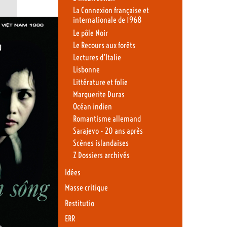
La Connexion française et
internationale de 1968
Le pôle Noir
Le Recours aux forêts
Lectures d’Italie
Lisbonne
Littérature et folie
Marguerite Duras
Océan indien
Romantisme allemand
Sarajevo - 20 ans après
Scènes islandaises
Z Dossiers archivés
Idées
Masse critique
Restitutio
ERR