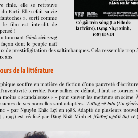
e finie, elle se retrouve
 Parti. Elle refait sa vie
 fantoches », sorti comme
Cô gái trên sông (La Fille de
 le film est interdit de
la rivière), Dặng Nhật Minh,
pensé !
1987 (DVD)
 En tournant
Gánh xiếc rong
a façon dont le peuple naïf
ux de prestidigitation des saltimbanques. Cela ressemble trop 
ux ans.
ours de la littérature
hique souffre en matière de fiction d’une pauvreté d’écriture
inventivité terrible. Pour pallier ce défaut, il faut se tourner 
ou moins « scandaleuses » – pour sauver les metteurs en scène. 
lusieurs de ses nouvelles sont adaptées.
Tướng về hưu
(
Un génér
lanc – par Nguyễn Khắc Lợi en 1988. Adapté de plusieurs nouvel
]
,
1995) est réalisé par Đặng Nhật Minh et
Những người thợ xẻ