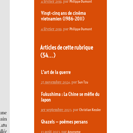
4 février 2011
, par
Philippe Dumont
Vingt-cinq ans de cinéma
vietnamien (1986-2011)
4 février 2011
, par
Philippe Dumont
Articles de cette rubrique
(54…)
L’art de la guerre
25 novembre 2024
, par
Sun Tzu
Fukushima : La Chine se méfie du
Japon
1er septembre 2023
, par
Christian Kessler
 une
vain
Ghazels — poèmes persans
 Lưu
llée
13 août 2023
, par
Anonyme