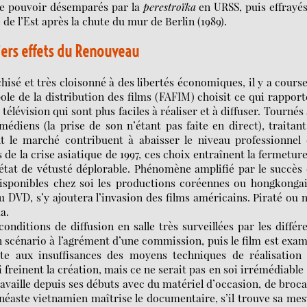
de pouvoir désemparés par la
perestroïka
en URSS, puis effrayé
e l’Est après la chute du mur de Berlin (1989).
ers effets du Renouveau
isé et très cloisonné à des libertés économiques, il y a cours
le de la distribution des films (FAFIM) choisit ce qui rapport
 télévision qui sont plus faciles à réaliser et à diffuser. Tournés 
édiens (la prise de son n’étant pas faite en direct), traitan
t le marché contribuent à abaisser le niveau professionnel 
s de la crise asiatique de 1997, ces choix entraînent la fermetur
n état de vétusté déplorable. Phénomène amplifié par le succès
isponibles chez soi les productions coréennes ou hongkongai
du DVD, s’y ajoutera l’invasion des films américains. Piraté ou 
a.
nditions de diffusion en salle très surveillées par les différ
n scénario à l’agrément d’une commission, puis le film est exa
oute aux insuffisances des moyens techniques de réalisation
 freinent la création, mais ce ne serait pas en soi irrémédiable 
availle depuis ses débuts avec du matériel d’occasion, de broc
néaste vietnamien maîtrise le documentaire, s’il trouve sa me