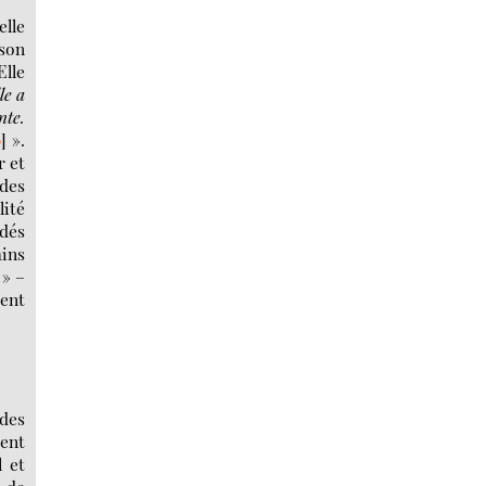
elle
 son
Elle
le a
nte.
0
]
».
r et
 des
lité
idés
ains
 » –
ment
 des
gent
l et