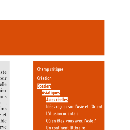
Champ critique
iste
pour
Création
elle
Dossiers
mier
Asiatiques
ans
Asies réelles
» –,
Idées reçues sur l’Asie et l’Orient
fois
L’illusion orientale
e et
mble
Où en êtes-vous avec l’Asie ?
erve
Un continent littéraire