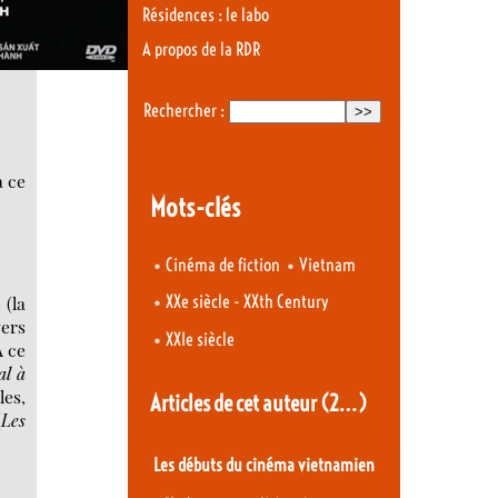
Résidences : le labo
A propos de la RDR
Rechercher :
à ce
Mots-clés
•
•
Cinéma de fiction
Vietnam
•
XXe siècle - XXth Century
 (la
vers
•
XXIe siècle
À ce
al à
les,
Articles de cet auteur
(2…)
(
Les
Les débuts du cinéma vietnamien