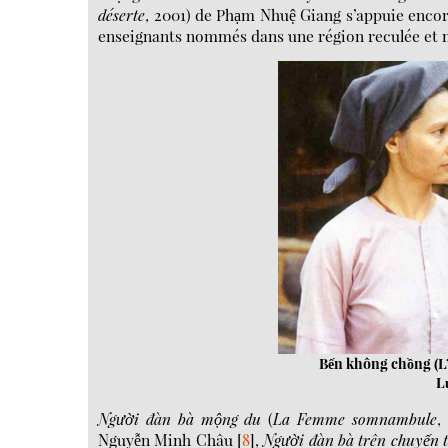
déserte
, 2001) de Phạm Nhuệ Giang
s’appuie
encor
enseignants nommés dans une région reculée et 
Bến không chồng (L
L
Người đàn bà mộng du
(
La Femme somnambule
,
Nguyễn Minh Châu
[
8
]
,
Người đàn bà
trên chuyến 