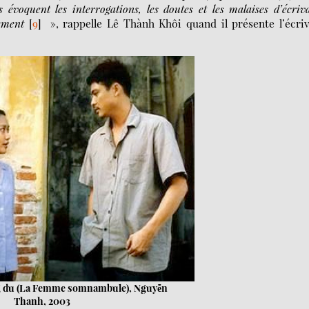
 évoquent les interrogations, les doutes et les malaises d’écriv
ement
[
9
]
», rappelle Lê Thành Khôi quand il présente l’écri
g du (La Femme somnambule), Nguyễn
Thanh, 2003