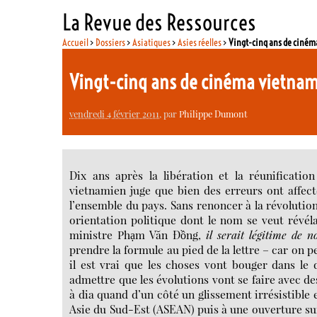
La Revue des Ressources
Accueil
>
Dossiers
>
Asiatiques
>
Asies réelles
>
Vingt-cinq ans de ciné
Vingt-cinq ans de cinéma vietna
vendredi 4 février 2011
, par
Philippe Dumont
Dix ans après la libération et la réunificatio
vietnamien juge que bien des erreurs ont affec
l’ensemble du pays. Sans renoncer à la révolution
orientation politique dont le nom se veut révél
ministre Phạm Văn Đồng,
il serait légitime de 
prendre la formule au pied de la lettre – car on p
il est vrai que les choses vont bouger dans le 
admettre que les évolutions vont se faire avec de
à dia quand d’un côté un glissement irrésistible 
Asie du Sud-Est (ASEAN) puis à une ouverture s