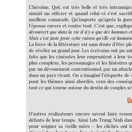
L’héroïne, Quỳ, est très belle et très intransig
aimait un officier et quand celui-ci s’est sacrif
meilleur camarade. Qu’importe qu’après la guerr
l’épouse envers et contre tout. C’est que, expliq
découvert que dans la vie il n’y a que des hommes et 
Mais c’est juste pour cette raison qu’elle est humai
La force de la littérature est sans doute d’être p
de révéler au grand jour. Les écrivains ont pu an
faits que les cinéastes leur empruntent à leur t
plus complexe, les personnages et les histoires q
par un dévouement conventionnel, par un attach
dans un pays vivant. On a imaginé l’étiquette de 
pour les thèmes ainsi abordés, ceux des conséqu
tout ce qui tourne autour du destin de couples sé
U
D’autres réalisateurs encore savent faire resso
défauts de leur temps. Ainsi Lưu Trọng Ninh da
pour soigner sa vieille mère – les clichés ont 