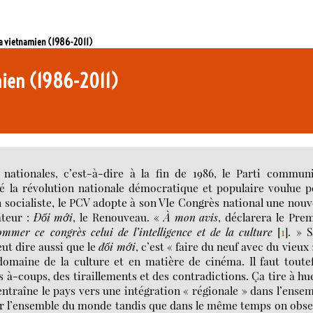
ma vietnamien (1986-2011)
mien (1986-2011)
n nationales, c’est-à-dire à la fin de 1986, le Parti commun
té la révolution nationale démocratique et populaire voulue 
 socialiste, le PCV adopte à son VIe Congrès national une nouv
ateur :
Đổi mới
, le Renouveau. «
À mon avis
, déclarera le Pre
nommer ce congrès celui de l’intelligence et de la culture
[
1
]
.
» S
eut dire aussi que le
đổi mới
, c’est « faire du neuf avec du vieux 
domaine de la culture et en matière de cinéma. Il faut toute
s à-coups, des tiraillements et des contradictions. Ça tire à hu
entraîne le pays vers une intégration « régionale » dans l’ense
ur l’ensemble du monde tandis que dans le même temps on obs