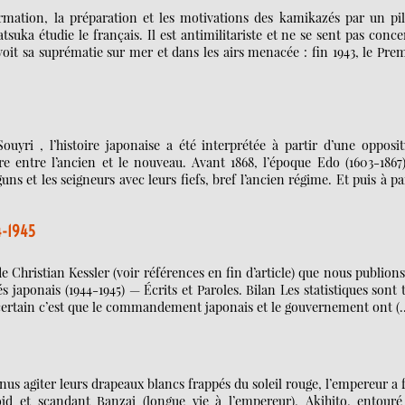
ormation, la préparation et les motivations des kamikazés par un pil
ka étudie le français. Il est antimilitariste et ne se sent pas conc
, voit sa suprématie sur mer et dans les airs menacée : fin 1943, le Pre
ri , l’histoire japonaise a été interprétée à partir d’une opposit
e entre l’ancien et le nouveau. Avant 1868, l’époque Edo (1603-1867)
s et les seigneurs avec leurs fiefs, bref l’ancien régime. Et puis à pa
44-1945
 Christian Kessler (voir références en fin d’article) que nous publion
japonais (1944-1945) — Écrits et Paroles. Bilan Les statistiques sont 
st certain c’est que le commandement japonais et le gouvernement ont (
s agiter leurs drapeaux blancs frappés du soleil rouge, l’empereur a 
id et scandant Banzai (longue vie à l’empereur), Akihito, entouré