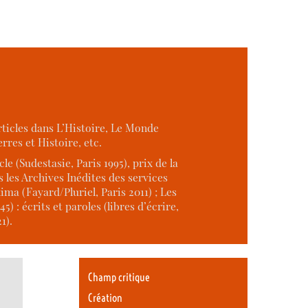
rticles dans L’Histoire, Le Monde
res et Histoire, etc.
le (Sudestasie, Paris 1995), prix de la
 les Archives Inédites des services
ima (Fayard/Pluriel, Paris 2011) ; Les
: écrits et paroles (libres d’écrire,
1).
Champ critique
Création