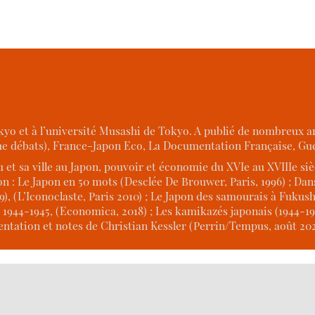
kyo et à l’université Musashi de Tokyo. A publié de nombreux a
que débats), France-Japon Eco, La Documentation Française, Guer
 et sa ville au Japon, pouvoir et économie du XVIe au XVIIIe sièc
on : Le Japon en 50 mots (Desclée De Brouwer, Paris, 1996) ; Dans
9), (L’Iconoclaste, Paris 2010) ; Le Japon des samourais à Fukush
44-1945, (Economica, 2018) ; Les kamikazés japonais (1944-1945) 
sentation et notes de Christian Kessler (Perrin/Tempus, août 202