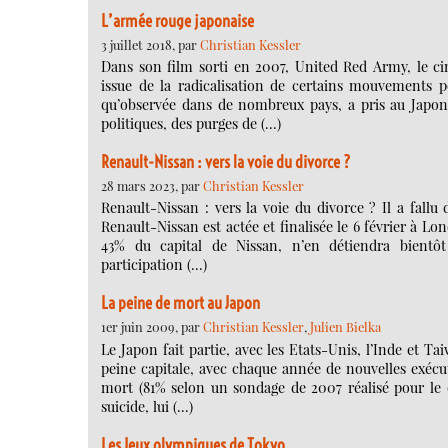
L’armée rouge japonaise
3 juillet 2018, par
Christian Kessler
Dans son film sorti en 2007, United Red Army, le ci
issue de la radicalisation de certains mouvements po
qu’observée dans de nombreux pays, a pris au Japon 
politiques, des purges de (…)
Renault-Nissan : vers la voie du divorce ?
28 mars 2023, par
Christian Kessler
Renault-Nissan : vers la voie du divorce ? Il a fallu 
Renault-Nissan est actée et finalisée le 6 février à Lo
43% du capital de Nissan, n’en détiendra bientô
participation (…)
La peine de mort au Japon
1er juin 2009, par
Christian Kessler
,
Julien Bielka
Le Japon fait partie, avec les Etats-Unis, l’Inde et T
peine capitale, avec chaque année de nouvelles exécut
mort (81% selon un sondage de 2007 réalisé pour le q
suicide, lui (…)
Les Jeux olympiques de Tokyo