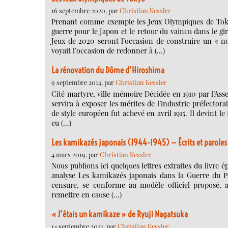
16 septembre 2020, par
Christian Kessler
Prenant comme exemple les Jeux Olympiques de Tokyo
guerre pour le Japon et le retour du vaincu dans le g
Jeux de 2020 seront l’occasion de construire un « 
voyait l’occasion de redonner à (…)
La rénovation du Dôme d’Hiroshima
9 septembre 2014, par
Christian Kessler
Cité martyre, ville mémoire Décidée en 1910 par l’Ass
servira à exposer les mérites de l’industrie préfector
de style européen fut achevé en avril 1915. Il devint le 
eu (…)
Les kamikazés japonais (1944-1945) — Écrits et paroles
4 mars 2019, par
Christian Kessler
Nous publions ici quelques lettres extraites du liv
analyse Les kamikazés japonais dans la Guerre du Pac
censure, se conforme au modèle officiel proposé, 
remettre en cause (…)
« J’étais un kamikaze » de Ryuji Nagatsuka
14 septembre 2021, par
Christian Kessler