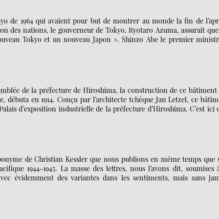
 de 1964 qui avaient pour but de montrer au monde la fin de l’apr
iron des nations, le gouverneur de Tokyo, Ryotaro Azuma, assurait que
nouveau Tokyo et un nouveau Japon ». Shinzo Abe le premier ministr
emblée de la préfecture de Hiroshima, la construction de ce bâtiment
ale, débuta en 1914. Conçu par l’architecte tchèque Jan Letzel, ce bâti
Palais d’exposition industrielle de la préfecture d’Hiroshima. C’est ici 
re éponyme de Christian Kessler que nous publions en même temps que 
ifique 1944-1945. La masse des lettres, nous l’avons dit, soumises 
avec évidemment des variantes dans les sentiments, mais sans jam