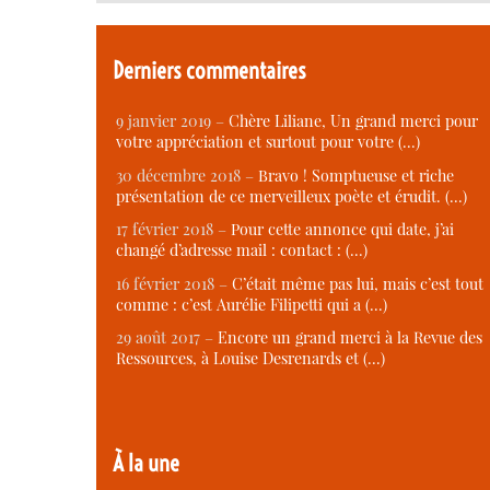
Derniers commentaires
9 janvier 2019 –
Chère Liliane, Un grand merci pour
votre appréciation et surtout pour votre (…)
30 décembre 2018 –
Bravo ! Somptueuse et riche
présentation de ce merveilleux poète et érudit. (…)
17 février 2018 –
Pour cette annonce qui date, j’ai
changé d’adresse mail : contact : (…)
16 février 2018 –
C’était même pas lui, mais c’est tout
comme : c’est Aurélie Filipetti qui a (…)
29 août 2017 –
Encore un grand merci à la Revue des
Ressources, à Louise Desrenards et (…)
À la une