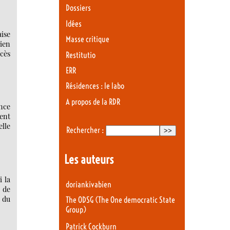
Dossiers
Idées
ise
Masse critique
bien
cès
Restitutio
ERR
Résidences : le labo
A propos de la RDR
ance
ient
lle
Rechercher :
Les auteurs
i la
doriankivabien
e de
t du
The ODSG (The One democratic State
Group)
Patrick Cockburn