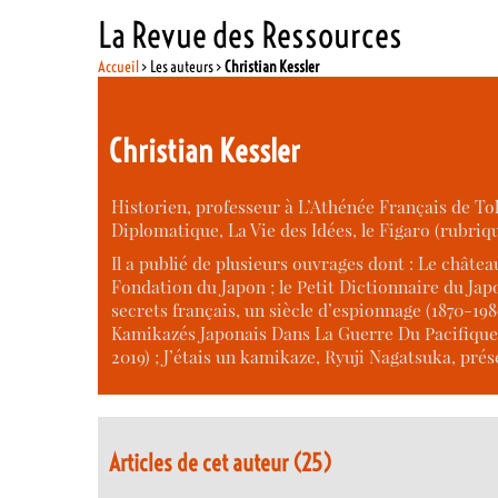
La Revue des Ressources
Accueil
> Les auteurs >
Christian Kessler
Christian Kessler
Historien, professeur à L’Athénée Français de To
Diplomatique, La Vie des Idées, le Figaro (rubri
Il a publié de plusieurs ouvrages dont : Le château
Fondation du Japon ; le Petit Dictionnaire du Jap
secrets français, un siècle d’espionnage (1870-198
Kamikazés Japonais Dans La Guerre Du Pacifique 19
2019) ; J’étais un kamikaze, Ryuji Nagatsuka, pré
Articles de cet auteur (25)