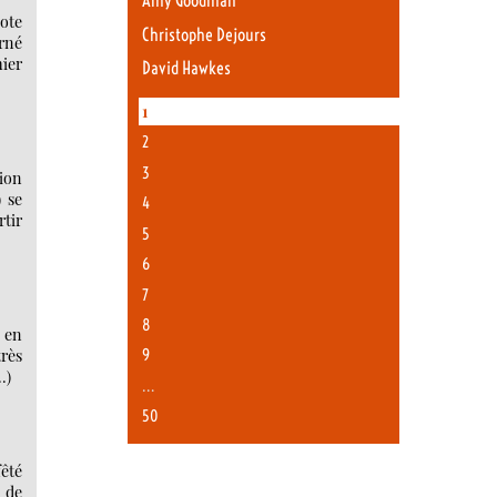
Amy Goodman
ote
Christophe Dejours
erné
mier
David Hawkes
1
2
3
ion
 se
4
rtir
5
6
7
8
s en
9
très
…)
…
50
fêté
 de