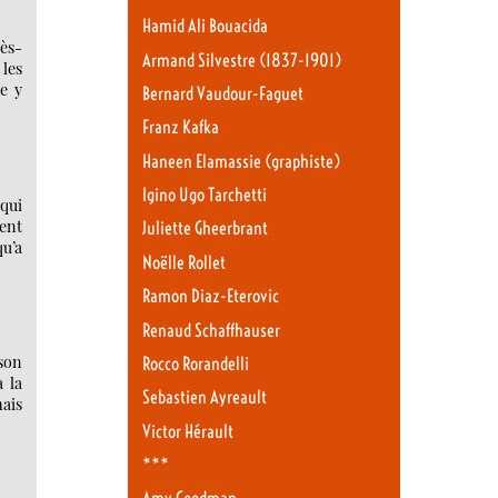
Hamid Ali Bouacida
ès-
Armand Silvestre (1837-1901)
 les
e y
Bernard Vaudour-Faguet
Franz Kafka
Haneen Elamassie (graphiste)
Igino Ugo Tarchetti
 qui
ment
Juliette Gheerbrant
qu’a
Noëlle Rollet
Ramon Diaz-Eterovic
Renaud Schaffhauser
son
Rocco Rorandelli
à la
Sebastien Ayreault
ais
Victor Hérault
***