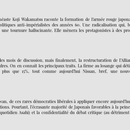
néaste Koji Wakamatsu raconte la formation de l’armée rouge japona
litiques anti-impérialistes des années 60. Une radicalisation qui, 
une tournure hallucinante. Elle mènera les protagonistes à des pro
des mois de discussion, mais finalement, la restructuration de l’Alli
ndres. On en connaît les principaux traits. La firme au losange qui dét
t plus que 15%, tout comme aujourd’hui Nissan, bref, une nouve
aiwan, de ces rares démocraties libérales à appliquer encore aujourd’hu
ions. Pourtant, l’écrasante majorité de Japonais favorables à la pein
uotidien Asahi) et la confidentialité du débat critique (au détrimen