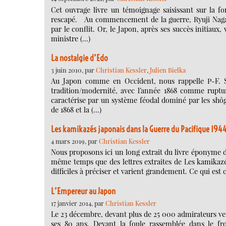
Cet ouvrage livre un témoignage saisissant sur la f
rescapé. Au commencement de la guerre, Ryuji Nagatsu
par le conflit. Or, le Japon, après ses succès initiaux
ministre (…)
La nostalgie d’Edo
3 juin 2010, par
Christian Kessler
,
Julien Bielka
Au Japon comme en Occident, nous rappelle P-F. Souy
tradition/modernité, avec l’année 1868 comme ruptur
caractérise par un système féodal dominé par les shôgun
de 1868 et la (…)
Les kamikazés japonais dans la Guerre du Pacifique 19
4 mars 2019, par
Christian Kessler
Nous proposons ici un long extrait du livre éponyme de
même temps que des lettres extraites de Les kamikazés 
difficiles à préciser et varient grandement. Ce qui e
L’Empereur au Japon
17 janvier 2014, par
Christian Kessler
Le 23 décembre, devant plus de 25 000 admirateurs venu
ses 80 ans. Devant la foule rassemblée dans le fro