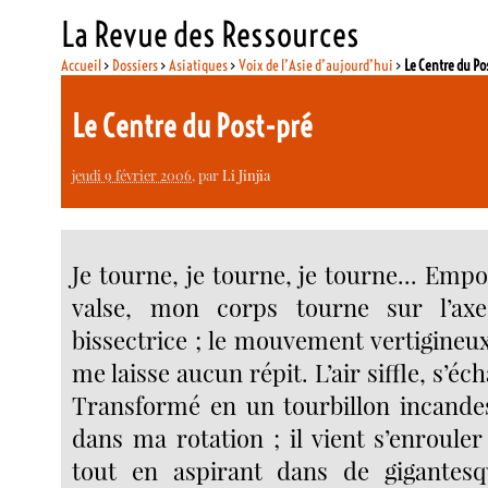
La Revue des Ressources
Accueil
>
Dossiers
>
Asiatiques
>
Voix de l’Asie d’aujourd’hui
>
Le Centre du Po
Le Centre du Post-pré
jeudi 9 février 2006
, par
Li Jinjia
Je tourne, je tourne, je tourne... Empo
valse, mon corps tourne sur l’ax
bissectrice ; le mouvement vertigineux
me laisse aucun répit. L’air siffle, s’éc
Transformé en un tourbillon incandes
dans ma rotation ; il vient s’enroule
tout en aspirant dans de gigantesq