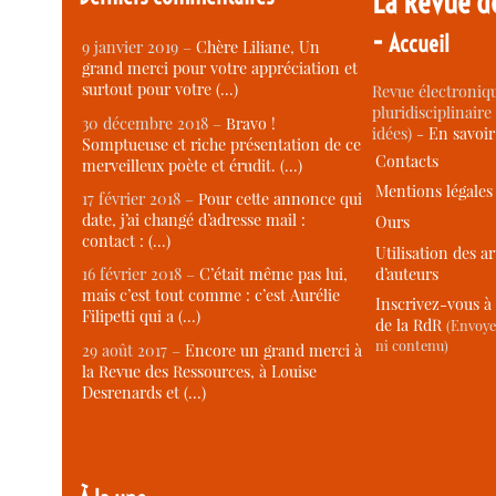
La Revue d
-
Accueil
9 janvier 2019 –
Chère Liliane, Un
grand merci pour votre appréciation et
surtout pour votre (…)
Revue électroniqu
pluridisciplinaire 
30 décembre 2018 –
Bravo !
idées) -
En savoi
Somptueuse et riche présentation de ce
Contacts
merveilleux poète et érudit. (…)
Mentions légales
17 février 2018 –
Pour cette annonce qui
date, j’ai changé d’adresse mail :
Ours
contact : (…)
Utilisation des ar
d’auteurs
16 février 2018 –
C’était même pas lui,
mais c’est tout comme : c’est Aurélie
Inscrivez-vous à 
Filipetti qui a (…)
de la RdR
(Envoye
ni contenu)
29 août 2017 –
Encore un grand merci à
la Revue des Ressources, à Louise
Desrenards et (…)