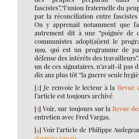
fascistes”,“l’union fraternelle du peu
par la réconciliation entre fascistes
On y apprenait notamment que fac
autrement dit à une “poignée de cap
communistes adopt(ai)ent le progr
1919, qui est un programme de pai
défense des intérêts des travailleurs”.
un de ces signataires, n’avait-il pas 
dix ans plus tôt “la guerre seule hyg
[
2
]
Je renvoie le lecteur à la
Revue 
l’article est toujours archivé
[
3
]
Voir, sur toujours sur la
Revue de
entretien avec Fred Vargas.
[
4
]
Voir l’article de Philippe Audegea
dormira jamais
.