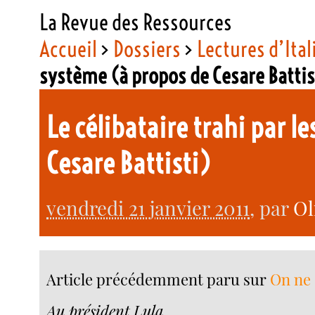
La Revue des Ressources
Accueil
>
Dossiers
>
Lectures d’Ital
système (à propos de Cesare Battis
Le célibataire trahi par l
Cesare Battisti)
vendredi 21 janvier 2011
, par
Ol
Article précédemment paru sur
On ne
Au président Lula.