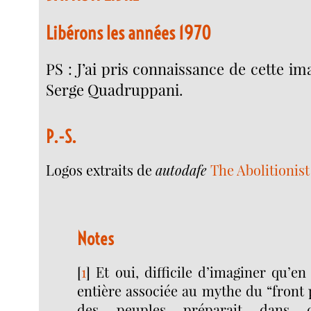
Libérons les années 1970
PS : J’ai pris connaissance de cette ima
Serge Quadruppani.
P.-S.
Logos extraits de
autodafe
The Abolitioni
Notes
[
1
]
Et oui, difficile d’imaginer qu’en
entière associée au mythe du “front p
des peuples préparait dans 