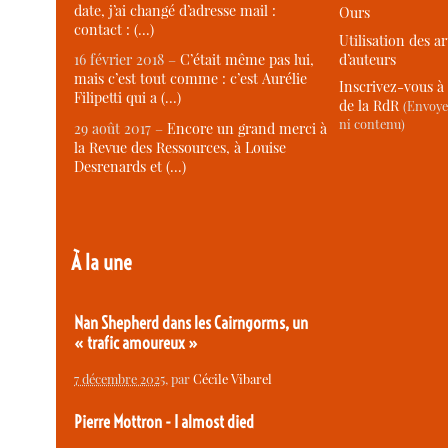
date, j’ai changé d’adresse mail :
Ours
contact : (…)
Utilisation des ar
d’auteurs
16 février 2018 –
C’était même pas lui,
mais c’est tout comme : c’est Aurélie
Inscrivez-vous à 
Filipetti qui a (…)
de la RdR
(Envoye
ni contenu)
29 août 2017 –
Encore un grand merci à
la Revue des Ressources, à Louise
Desrenards et (…)
À la une
Nan Shepherd dans les Cairngorms, un
« trafic amoureux »
7 décembre 2025
, par
Cécile Vibarel
Pierre Mottron - I almost died