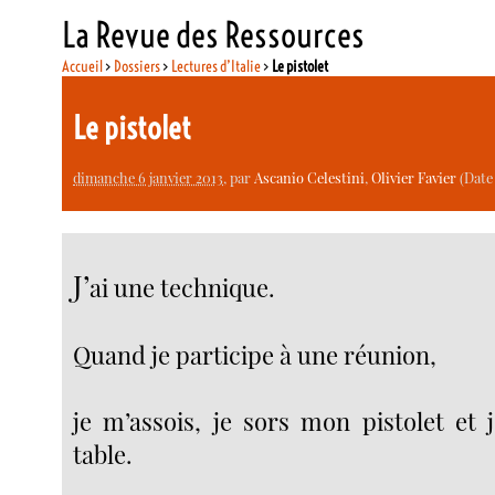
La Revue des Ressources
Accueil
>
Dossiers
>
Lectures d’Italie
>
Le pistolet
Le pistolet
dimanche 6 janvier 2013
, par
Ascanio Celestini
,
Olivier Favier
(Date 
J’
ai une technique.
Quand je participe à une réunion,
je m’assois, je sors mon pistolet et 
table.