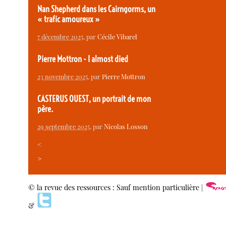
Nan Shepherd dans les Cairngorms, un
« trafic amoureux »
7 décembre 2025
, par
Cécile Vibarel
Pierre Mottron - I almost died
23 novembre 2025
, par
Pierre Mottron
CASTERUS OUEST, un portrait de mon
père.
29 septembre 2025
, par
Nicolas Losson
<
>
© la revue des ressources : Sauf mention particulière |
&