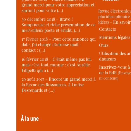
grand merci pour votre appréciation et
surtout pour votre (…)
Revue électroniqu
pluridisciplinaire 
30 décembre 2018 –
Bravo !
idées) -
En savoi
Somptueuse et riche présentation de ce
Contacts
merveilleux poète et érudit. (…)
Mentions légales
17 février 2018 –
Pour cette annonce qui
date, j’ai changé d’adresse mail :
Ours
contact : (…)
Utilisation des ar
d’auteurs
16 février 2018 –
C’était même pas lui,
mais c’est tout comme : c’est Aurélie
Inscrivez-vous à 
Filipetti qui a (…)
de la RdR
(Envoye
ni contenu)
29 août 2017 –
Encore un grand merci à
la Revue des Ressources, à Louise
Desrenards et (…)
À la une