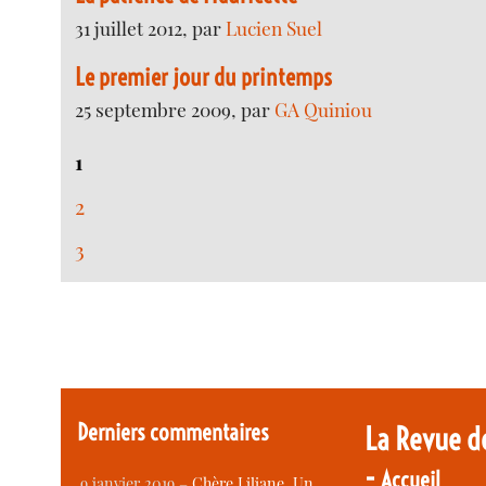
31 juillet 2012, par
Lucien Suel
Le premier jour du printemps
25 septembre 2009, par
GA Quiniou
1
2
3
Derniers commentaires
La Revue d
-
Accueil
9 janvier 2019 –
Chère Liliane, Un