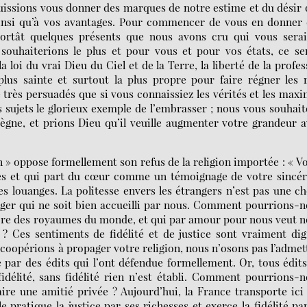
uissions vous donner des marques de notre estime et du désir
ainsi qu’à vos avantages. Pour commencer de vous en donner
tât quelques présents que nous avons cru qui vous serai
ouhaiterions le plus et pour vous et pour vos états, ce ser
 loi du vrai Dieu du Ciel et de la Terre, la liberté de la profes
 plus sainte et surtout la plus propre pour faire régner les 
rès persuadés que si vous connaissiez les vérités et les max
s sujets le glorieux exemple de l’embrasser ; nous vous souhai
ègne, et prions Dieu qu’il veuille augmenter votre grandeur 
 » oppose formellement son refus de la religion importée : « V
ades et qui part du cœur comme un témoignage de votre sincér
es louanges. La politesse envers les étrangers n’est pas une c
anger qui ne soit bien accueilli par nous. Comment pourrions-
èbre des royaumes du monde, et qui par amour pour nous veut 
? Ces sentiments de fidélité et de justice sont vraiment di
coopérions à propager votre religion, nous n’osons pas l’admet
 par des édits qui l’ont défendue formellement. Or, tous édit
délité, sans fidélité rien n’est établi. Comment pourrions-
ire une amitié privée ? Aujourd’hui, la France transporte ici
pratique la justice par ses richesses et exerce la fidélité pa