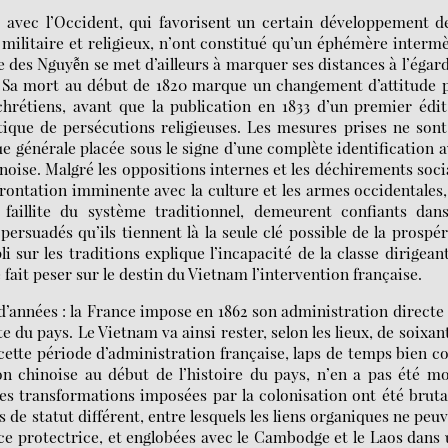
 avec l’Occident, qui favorisent un certain développement d
ilitaire et religieux, n’ont constitué qu’un éphémère interm
ie des Nguyễn se met d’ailleurs à marquer ses distances à l’égar
s. Sa mort au début de 1820 marque un changement d’attitude 
chrétiens, avant que la publication en 1833 d’un premier édi
tique de persécutions religieuses. Les mesures prises ne son
que générale placée sous le signe d’une complète identification 
hinoise. Malgré les oppositions internes et les déchirements soc
rontation imminente avec la culture et les armes occidentales,
faillite du système traditionnel, demeurent confiants dans
persuadés qu’ils tiennent là la seule clé possible de la prospér
i sur les traditions explique l’incapacité de la classe dirigean
fait peser sur le destin du Vietnam l’intervention française.
 d’années : la France impose en 1862 son administration directe
e du pays. Le Vietnam va ainsi rester, selon les lieux, de soixan
cette période d’administration française, laps de temps bien c
n chinoise au début de l’histoire du pays, n’en a pas été m
les transformations imposées par la colonisation ont été bruta
s de statut différent, entre lesquels les liens organiques ne peu
nce protectrice, et englobées avec le Cambodge et le Laos dans