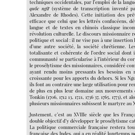
techniques occidentales, par l’emploi de la langu
quốc ngữ
(système de transcription inventé pa
Alexandre de Rhodes). Cette initiation des prê
efficace que celui que les lettrés confucéens, d
langue et de textes en chinois classique inco
révolution culturelle. Le discours missionnaire 
politique et social : il ne vise pas à une inserti
d’une autre société, la société chrétienne. Le
totalisante et cohérente de l’ordre social dont 
communauté se particularise à l’intérieur du cor
le prosélytisme des missionnaires, considéré comm
ayant rendu moins pressants les besoins en ma
croissante pour les apports du dehors. Si les N
ils font au contraire une large utilisation pour r
de plus en plus leur domaine aux mouvements de
Tonkin (1706, 1712 13, 1721, 1736 37, 1765, 1773), e
plusieurs missionnaires subissent le martyre au X
Justement, c’est au XVIIIe siècle que les Franç
double objectif d’y développer le prosélytisme c
La politique commerciale française restera tout
française des Indes, qui a en réalité longtemps né