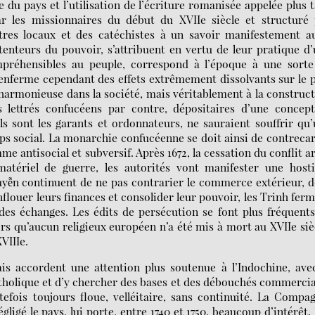
e du pays et l’utilisation de l’écriture romanisée appelée plus 
r les missionnaires du début du XVIIe siècle et structuré 
tres locaux et des catéchistes à un savoir manifestement a
étenteurs du pouvoir, s’attribuent en vertu de leur pratique d
mpréhensibles au peuple, correspond à l’époque à une sorte
renferme cependant des effets extrêmement dissolvants sur le 
on harmonieuse dans la société, mais véritablement à la construc
s lettrés confucéens par contre, dépositaires d’une concep
ils sont les garants et ordonnateurs, ne sauraient souffrir qu
ps social. La monarchie confucéenne se doit ainsi de contreca
e antisocial et subversif. Après 1672, la cessation du conflit 
tériel de guerre, les autorités vont manifester une hostil
guyễn continuent de ne pas contrarier le commerce extérieur, 
enflouer leurs finances et consolider leur pouvoir, les Trinh fer
s échanges. Les édits de persécution se font plus fréquent
t alors qu’aucun religieux européen n’a été mis à mort au XVIIe siè
VIIIe.
ais accordent une attention plus soutenue à l’Indochine, ave
atholique et d’y chercher des bases et des débouchés commerci
efois toujours floue, velléitaire, sans continuité. La Compa
gligé le pays, lui porte, entre 1740 et 1750, beaucoup d’intérêt.