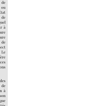
 de
 ou
État
é de
quel
ir à
ure
ture
 de
ect
. Le
vère
aces
ons
 des
 de
on à
 son
 que
ités