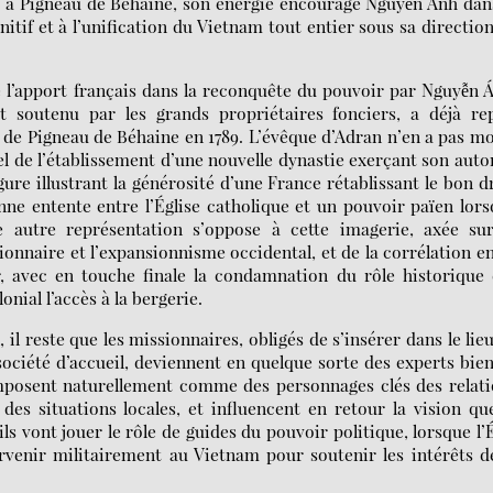
 à Pigneau de Béhaine, son énergie encourage Nguyễn Ánh dan
nitif et à l’unification du Vietnam tout entier sous sa directio
e l’apport français dans la reconquête du pouvoir par Nguyễn 
 et soutenu par les grands propriétaires fonciers, a déjà re
r de Pigneau de Béhaine en 1789. L’évêque d’Adran n’en a pas m
iel de l’établissement d’une nouvelle dynastie exerçant son auto
gure illustrant la générosité d’une France rétablissant le bon d
onne entente entre l’Église catholique et un pouvoir païen lor
ne autre représentation s’oppose à cette imagerie, axée su
ionnaire et l’expansionnisme occidental, et de la corrélation e
r, avec en touche finale la condamnation du rôle historique
nial l’accès à la bergerie.
 il reste que les missionnaires, obligés de s’insérer dans le lie
société d’accueil, deviennent en quelque sorte des experts bie
s’imposent naturellement comme des personnages clés des relat
des situations locales, et influencent en retour la vision qu
 ils vont jouer le rôle de guides du pouvoir politique, lorsque l’
ervenir militairement au Vietnam pour soutenir les intérêts d