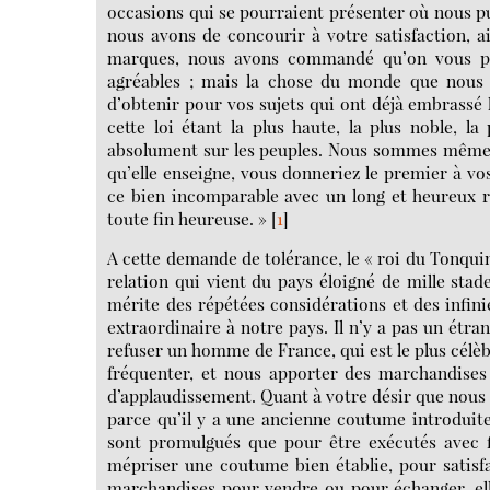
occasions qui se pourraient présenter où nous p
nous avons de concourir à votre satisfaction, 
marques, nous avons commandé qu’on vous por
agréables ; mais la chose du monde que nous s
d’obtenir pour vos sujets qui ont déjà embrassé la
cette loi étant la plus haute, la plus noble, la
absolument sur les peuples. Nous sommes même t
qu’elle enseigne, vous donneriez le premier à vo
ce bien incomparable avec un long et heureux r
toute fin heureuse. »
[
1
]
A cette demande de tolérance, le « roi du Tonquin
relation qui vient du pays éloigné de mille st
mérite des répétées considérations et des infini
extraordinaire à notre pays. Il n’y a pas un étr
refuser un homme de France, qui est le plus cél
fréquenter, et nous apporter des marchandises 
d’applaudissement. Quant à votre désir que nous 
parce qu’il y a une ancienne coutume introduite
sont promulgués que pour être exécutés avec fi
mépriser une coutume bien établie, pour satisfa
marchandises pour vendre ou pour échanger, elle 