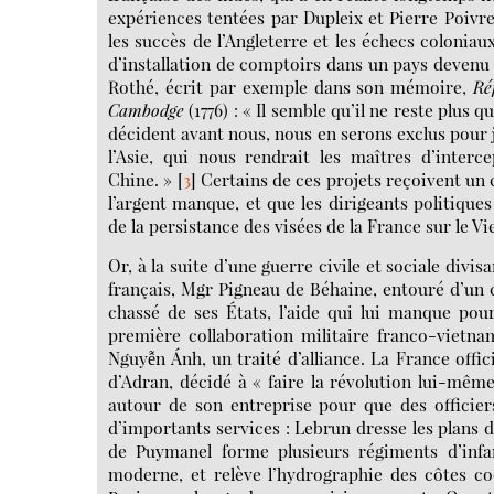
expériences tentées par Dupleix et Pierre Poivre
les succès de l’Angleterre et les échecs colonia
d’installation de comptoirs dans un pays deven
Rothé, écrit par exemple dans son mémoire,
Ré
Cambodge
(1776) : « Il semble qu’il ne reste plus q
décident avant nous, nous en serons exclus pour 
l’Asie, qui nous rendrait les maîtres d’inter
Chine. »
[
3
]
Certains de ces projets reçoivent un
l’argent manque, et que les dirigeants politiqu
de la persistance des visées de la France sur le V
Or, à la suite d’une guerre civile et sociale divi
français, Mgr Pigneau de Béhaine, entouré d’un
chassé de ses États, l’aide qui lui manque pour
première collaboration militaire franco-vietna
Nguyễn Ánh, un traité d’alliance. La France offic
d’Adran, décidé à « faire la révolution lui-même
autour de son entreprise pour que des officier
d’importants services : Lebrun dresse les plans d’
de Puymanel forme plusieurs régiments d’infa
moderne, et relève l’hydrographie des côtes co