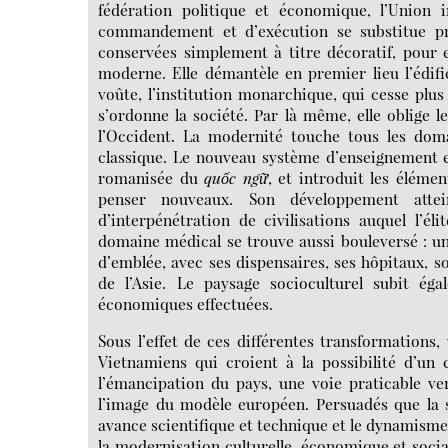
fédération politique et économique, l’Union 
commandement et d’exécution se substitue pro
conservées simplement à titre décoratif, pour 
moderne. Elle démantèle en premier lieu l’édifi
voûte, l’institution monarchique, qui cesse pl
s’ordonne la société. Par là même, elle oblige l
l’Occident. La modernité touche tous les doma
classique. Le nouveau système d’enseignement en
romanisée du
quốc ngữ
, et introduit les élém
penser nouveaux. Son développement attei
d’interpénétration de civilisations auquel l’é
domaine médical se trouve aussi bouleversé : un 
d’emblée, avec ses dispensaires, ses hôpitaux, so
de l’Asie. Le paysage socioculturel subit ég
économiques effectuées.
Sous l’effet de ces différentes transformations,
Vietnamiens qui croient à la possibilité d’un
l’émancipation du pays, une voie praticable ve
l’image du modèle européen. Persuadés que la s
avance scientifique et technique et le dynamisme 
la modernisation culturelle, économique et social