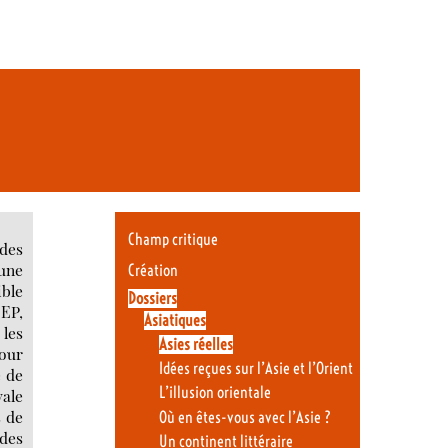
Champ critique
 des
eune
Création
ible
Dossiers
MEP,
Asiatiques
 les
Asies réelles
pour
Idées reçues sur l’Asie et l’Orient
e de
L’illusion orientale
yale
s de
Où en êtes-vous avec l’Asie ?
des
Un continent littéraire