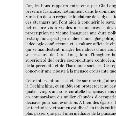
Car, les bons rapports entretenus par Gia Long
présence française, notamment dans le domaine m
Sur la fin de son règne, le fondateur de la dynast
ces étrangers qui l’ont aidé à conquérir le pay
net encore vis-à-vis des missionnaires et des 
proscription ne vienne inaugurer une dure poli
reste qu’un aspect particulier d’une ligne politi
l’idéologie confucéenne et la culture officielle c
qui se manifestent, malgré les indices d’une conf
successeurs de Gia¬-Long, loin d’imaginer la 
supériorité de l’ordre sociopolitique confucéen, 
de la pérennité et de l’harmonie sociales. Ce repl
concevoir une riposte à la menace croissante que 
Cette intervention s’est étalée sur une vingtaine
la Cochinchine, et en 1883 son protectorat au rest
quatre-vingts ans sous curatelle française, mais 
en comparaison du millier d’années d’occupatio
décisive pour son évolution. A bien des égards, 
Le territoire vietnamien est divisé en trois entité
plus passer que par l’intermédiaire de la puissa