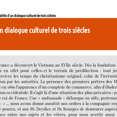
lités d’un dialogue culturel de trois siècles
n dialogue culturel de trois siècles
rance a découvert le Vietnam au XVIIe siècle. Dès la fondation
 en effet pour celles-ci le terrain de prédilection : tout j
revivre les temps du christianisme originel, celui de l’irrésist
tion par les autorités. La présence des premiers prêtres des 
 en 1669 l’apparence d’un comptoir de commerce, afin d’éluder
on occidentale. Il s’agit là d’une situation des plus précaires ; 
 le roi de France. Une « ambassade » débarque en 1682, porteus
1 : « ... nous avons donné aussitôt nos ordres à la compagnie ro
lle pourra, et aux SS. Deydier et De Bourges de demeurer auprè
ce entre nos sujets et les vôtres, pour nous avertir aussi 