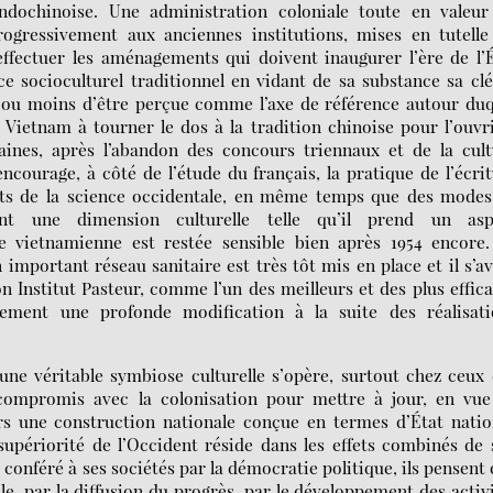
indochinoise. Une administration coloniale toute en valeur
gressivement aux anciennes institutions, mises en tutelle
effectuer les aménagements qui doivent inaugurer l’ère de l’
ce socioculturel traditionnel en vidant de sa substance sa cl
us ou moins d’être perçue comme l’axe de référence autour du
e Vietnam à tourner le dos à la tradition chinoise pour l’ouvr
ines, après l’abandon des concours triennaux et de la cult
courage, à côté de l’étude du français, la pratique de l’écri
ents de la science occidentale, en même temps que des modes
nt une dimension culturelle telle qu’il prend un asp
lite vietnamienne est restée sensible bien après 1954 encore
important réseau sanitaire est très tôt mis en place et il s’a
n Institut Pasteur, comme l’un des meilleurs et des plus effic
alement une profonde modification à la suite des réalisati
 une véritable symbiose culturelle s’opère, surtout chez ceux
 compromis avec la colonisation pour mettre à jour, en vue
rs une construction nationale conçue en termes d’État nati
upériorité de l’Occident réside dans les effets combinés de
conféré à ses sociétés par la démocratie politique, ils pensent
e, par la diffusion du progrès, par le développement des activ