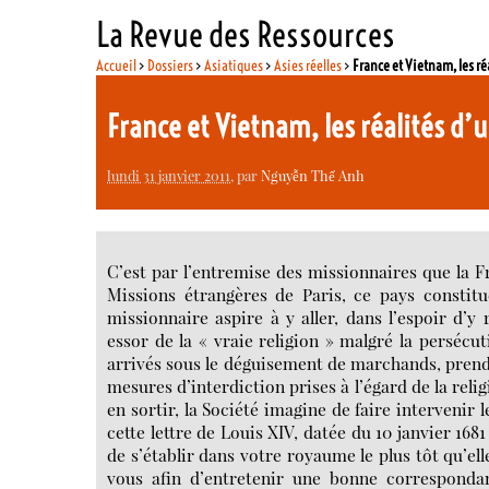
La Revue des Ressources
Accueil
>
Dossiers
>
Asiatiques
>
Asies réelles
>
France et Vietnam, les réa
France et Vietnam, les réalités d’u
lundi 31 janvier 2011
, par
Nguyễn Thế Anh
C’est par l’entremise des missionnaires que la F
Missions étrangères de Paris, ce pays constitue
missionnaire aspire à y aller, dans l’espoir d’y 
essor de la « vraie religion » malgré la persécu
arrivés sous le déguisement de marchands, prend
mesures d’interdiction prises à l’égard de la religi
en sortir, la Société imagine de faire intervenir
cette lettre de Louis XIV, datée du 10 janvier 168
de s’établir dans votre royaume le plus tôt qu’e
vous afin d’entretenir une bonne correspondan