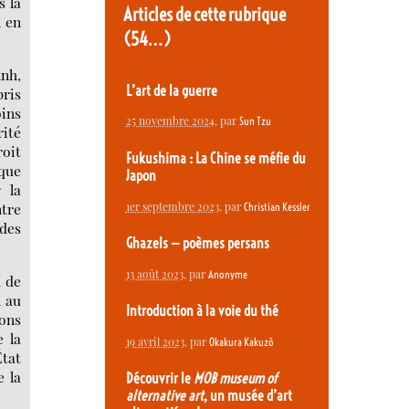
s la
Articles de cette rubrique
n en
(54…)
Ánh,
L’art de la guerre
pris
oins
25 novembre 2024
, par
Sun Tzu
rité
roit
Fukushima : La Chine se méfie du
sque
Japon
r la
1er septembre 2023
, par
ntre
Christian Kessler
 des
Ghazels — poèmes persans
13 août 2023
, par
Anonyme
u de
n au
Introduction à la voie du thé
ions
e la
19 avril 2023
, par
Okakura Kakuzô
État
e la
Découvrir le
MOB museum of
alternative art
, un musée d’art