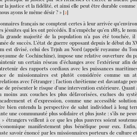
r la justice et la fidélité, et ainsi elle peut être durable comme 
 nous ayons le même désir ? »
[
2
]
ionnaires français ne comptent certes à leur arrivée qu’enviro
s jésuites qui les ont précédés. Il n’empêche qu’en 1883, le no
a grande majorité de la population n’a pas été touchée, il 
nnée de succès. L’état de guerre opposant depuis le début du X
nam est divisé, celui des Trịnh au Nord (appelé royaume du To
(royaume de Cochinchine), impose une relative ouverture du p
intenir un certain réseau d’échanges avec l’extérieur afin d
tretenir des rapports cordiaux avec les puissances maritime
ence de missionnaires est plutôt considérée comme un at
elations avec l’étranger ; l’action chrétienne est davantage pe
e de présenter le risque d’une intervention extérieure. Quant 
au moins aux couches les plus défavorisées, exclues du syst
adrement et d’expression, comme une accessible solution
ffre bien entendu la perspective de salut individuel à long te
lante une communauté plus solidaire et plus juste : s’ils ne peu
 » étrangers veillent à ce que les plus pauvres soient soutenu
oéconomique manifestement plus bénéfique pour eux. Enfin,
ste savoir énoncé par les missionnaires porteurs de culture e