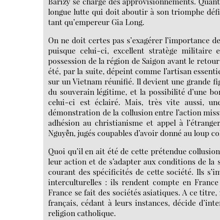
Barizy se charge des approvisionnements. Quant
longue lutte qui doit aboutir à son triomphe défi
tant qu’empereur Gia Long.
On ne doit certes pas s’exagérer l’importance d
puisque celui-ci, excellent stratège militaire
possession de la région de Saigon avant le retou
été, par la suite, dépeint comme l’artisan essent
sur un Vietnam réunifié. Il devient une grande fi
du souverain légitime, et la possibilité d’une b
celui-ci est éclairé. Mais, très vite aussi, u
démonstration de la collusion entre l’action miss
adhésion au christianisme et appel à l’étrange
Nguyễn, jugés coupables d’avoir donné au loup colo
Quoi qu’il en ait été de cette prétendue collusion,
leur action et de s’adapter aux conditions de la 
courant des spécificités de cette société. Ils 
interculturelles : ils rendent compte en France 
France se fait des sociétés asiatiques. A ce titre,
français, cédant à leurs instances, décide d’int
religion catholique.