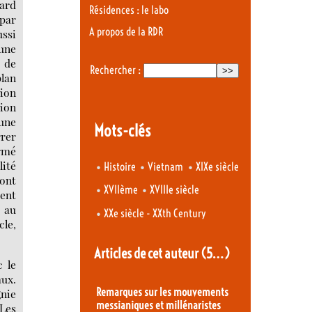
tard
Résidences : le labo
par
A propos de la RDR
ussi
’une
 de
Rechercher :
plan
tion
tion
’une
Mots-clés
rrer
armé
ité
•
•
•
Histoire
Vietnam
XIXe siècle
dont
•
•
XVIIème
XVIIIe siècle
ment
s au
•
XXe siècle - XXth Century
cle,
Articles de cet auteur
(5…)
c le
aux.
Remarques sur les mouvements
gnie
messianiques et millénaristes
 Les