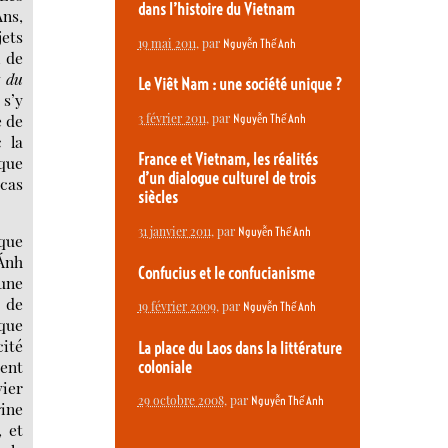
dans l’histoire du Vietnam
Ans,
jets
19 mai 2011
, par
Nguyễn Thế Anh
, de
t du
Le Viêt Nam : une société unique ?
 s’y
e de
3 février 2011
, par
Nguyễn Thế Anh
 la
France et Vietnam, les réalités
 que
d’un dialogue culturel de trois
 cas
siècles
31 janvier 2011
, par
Nguyễn Thế Anh
êque
 Ánh
Confucius et le confucianisme
’une
m de
19 février 2009
, par
Nguyễn Thế Anh
êque
cité
La place du Laos dans la littérature
dent
coloniale
vier
29 octobre 2008
, par
Nguyễn Thế Anh
ine
, et