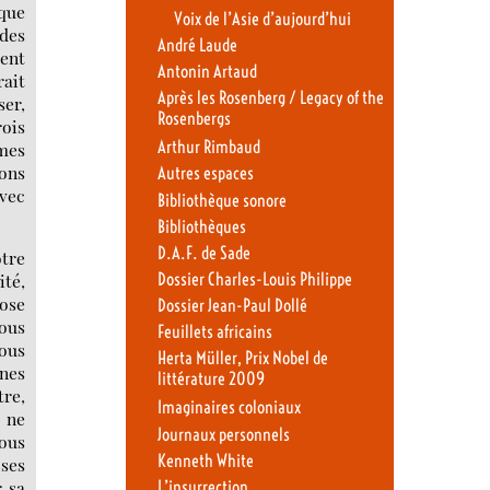
 que
Voix de l’Asie d’aujourd’hui
 des
André Laude
ent
Antonin Artaud
ait
Après les Rosenberg / Legacy of the
ser,
Rosenbergs
rois
Arthur Rimbaud
imes
tons
Autres espaces
avec
Bibliothèque sonore
Bibliothèques
D.A.F. de Sade
otre
Dossier Charles-Louis Philippe
ité,
hose
Dossier Jean-Paul Dollé
nous
Feuillets africains
nous
Herta Müller, Prix Nobel de
gnes
littérature 2009
tre,
Imaginaires coloniaux
s ne
Journaux personnels
nous
Kenneth White
 ses
r sa
L’insurrection