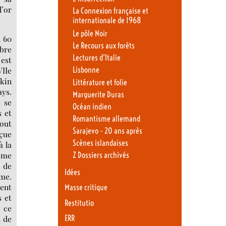
l’or
La Connexion française et
internationale de 1968
Le pôle Noir
n 60
Le Recours aux forêts
mbre
Lectures d’Italie
est
VIIe
Lisbonne
nkin
Littérature et folie
ays.
Marguerite Duras
e se
Océan indien
s et
Romantisme allemand
out
Sarajevo - 20 ans après
rçue
Scènes islandaises
à la
ème
Z Dossiers archivés
 de
Idées
rme.
vent
Masse critique
s et
Restitutio
 ce
t de
ERR