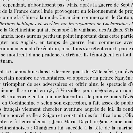
, cependant, n’aboutissent pas. Mais, après la guerre de Sept 
ux de la France dans l’Inde provoquent un foisonnement de pro
u comme la Chine à la mode. Un ancien commerçant de Canton
flexions politiques et secrètes sur les royaumes de Cochinchine e
ue la Cochinchine qui ait échappé à la vigilance des Anglais. S’ils
jamais, nous aurons perdu un point important dans cette parti
cepter aux Anglais, en temps de guerre, leur commerce avec
 commencement d’exécution, mais tous s’arrêtent court, parce
es se montrent d’une prudence extrême. Ils témoignent en tout
ietnam.
sant la Cochinchine dans le dernier quart du XVIIe siècle, un év
 certain nombre de volontaires, va apporter au prince Nguyễn
 triompher de ses adversaires et offrir ainsi le spectacle d
mienne. Il se rend en 1787 à Versailles pour négocier, au no
ielle n’accorde en fait qu’une fourniture de poudre, mais l’év
 en Cochinchine » selon son expression, a fait assez de publi
s français viennent chercher aventure auprès de lui. Ils ren
une nouvelle ville à Saigon et construit des fortifications ; Oli
nterie à l’européenne ; Jean-Marie Dayot organise une mar
chinchinoises ; Chaigneau lui succède à la tête de la marine