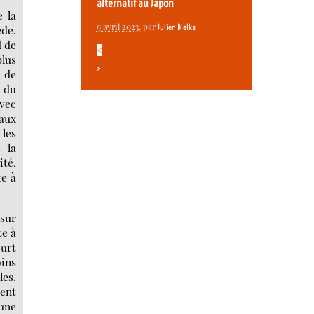
alternatif au Japon
e la
9 avril 2023
, par
Julien Bielka
ède.
d de
<
plus
>
t de
t du
avec
iaux
 les
 la
ité,
te à
 sur
te à
ourt
oins
les.
vent
 une