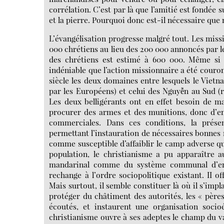
corrélation. C’est par là que l’amitié est fondée su
et la pierre. Pourquoi donc est-il nécessaire que
L’évangélisation progresse malgré tout. Les miss
000 chrétiens au lieu des 200 000 annoncés par le
des chrétiens est estimé à 600 000. Même si l
indéniable que l’action missionnaire a été couro
siècle les deux domaines entre lesquels le Viet
par les Européens) et celui des Nguyễn au Sud 
Les deux belligérants ont en effet besoin de ma
procurer des armes et des munitions, donc d’en
commerciales. Dans ces conditions, la prés
permettant l’instauration de nécessaires bonnes r
comme susceptible d’affaiblir le camp adverse qu
population, le christianisme a pu apparaître 
mandarinal comme du système communal d’enc
rechange à l’ordre sociopolitique existant. II o
Mais surtout, il semble constituer là où il s’imp
protéger du châtiment des autorités, les « pères
écoutés, et instaurent une organisation soci
christianisme ouvre à ses adeptes le champ du va