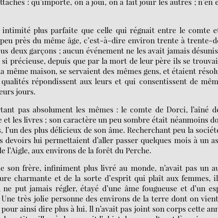
achés : qu’importe, on a joui, on a fait jouir les autres ; n’en 
 intimité plus parfaite que celle qui régnait entre le comte e
 peu près du même âge, c’est-à-dire environ trente à trente-
ous deux garçons ; aucun événement ne les avait jamais désunis
 si précieuse, depuis que par la mort de leur père ils se trouva
nt la même maison, se servaient des mêmes gens, et étaient résol
qualités répondissent aux leurs et qui consentissent de mê
eurs jours.
rtant pas absolument les mêmes : le comte de Dorci, l’aîné d
e et les livres ; son caractère un peu sombre était néanmoins d
es, l’un des plus délicieux de son âme. Recherchant peu la société
 devoirs lui permettaient d’aller passer quelques mois à un a
e l’Aigle, aux environs de la forêt du Perche.
e son frère, infiniment plus livré au monde, n’avait pas un a
re charmante et de la sorte d’esprit qui plaît aux femmes, i
il ne put jamais régler, étayé d’une âme fougueuse et d’un es
 Une très jolie personne des environs de la terre dont on vien
pour ainsi dire plus à lui. Il n’avait pas joint son corps cette an