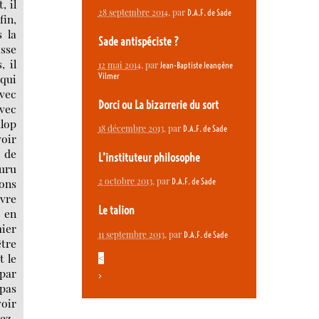
, il
28 septembre 2014
, par
D.A.F. de Sade
fin,
s la
Sade antispéciste ?
isse
, il
12 mai 2014
, par
Jean-Baptiste Jeangène
Vilmer
 qui
avec
Dorci ou La bizarrerie du sort
avec
alop
18 décembre 2013
, par
D.A.F. de Sade
voir
e de
L’instituteur philosophe
ouru
2 octobre 2013
, par
vons
D.A.F. de Sade
uvre
Le talion
e en
mier
11 septembre 2013
, par
D.A.F. de Sade
tre
t le
<
 par
>
 pas
voir
yez-