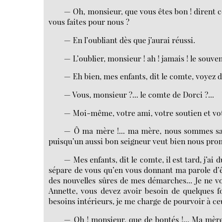
— Oh, monsieur, que vous êtes bon ! dirent
vous faites pour nous ?
— En l’oubliant dès que j’aurai réussi.
— L’oublier, monsieur ! ah ! jamais ! le souve
— Eh bien, mes enfants, dit le comte, voyez 
— Vous, monsieur ?... le comte de Dorci ?...
— Moi-même, votre ami, votre soutien et vot
— Ô ma mère !... ma mère, nous sommes sau
puisqu’un aussi bon seigneur veut bien nous pro
— Mes enfants, dit le comte, il est tard, j’ai
sépare de vous qu’en vous donnant ma parole d’ê
des nouvelles sûres de mes démarches... Je ne v
Annette, vous devez avoir besoin de quelques f
besoins intérieurs, je me charge de pourvoir à ceu
— Oh ! monsieur, que de bontés !... Ma mère