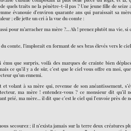
de quels traits ne la pénètre-t-il pas ? Une jeune fille de seize 
femme évanouie d’environ quarante ans qui paraissait sa mèr
eur ; elle jette un cri à la vue du comte :
ssi pour m’arracher ma mère ?... Ah ! prenez plutôt ma vie, si 
s du comte, l’implorait en formant de ses bras élevés vers le cie
i ému que surpris, voilà des marques de crainte bien déplac
is ce qu’il y a de sûr, c’est que le ciel vous offre en moi, que
tecteur qu’un ennemi.
t et volant à sa mère qui, revenue de son anéantissement, s’é
protecteur, ma mère ! entendez-vous ? ce monsieur dit qu’il 
ant prié, ma mère... il dit que c’est le ciel qui l’envoie près de 
nous secourez ; il n’exista jamais sur la terre deux créatures pl