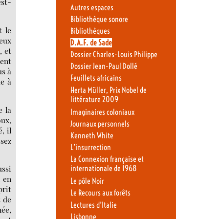
est-
Autres espaces
Bibliothèque sonore
t le
Bibliothèques
deux
D.A.F. de Sade
, et
Dossier Charles-Louis Philippe
ient
Dossier Jean-Paul Dollé
us à
Feuillets africains
me à
Herta Müller, Prix Nobel de
littérature 2009
e la
Imaginaires coloniaux
oux,
Journaux personnels
, il
Kenneth White
ssez
L’insurrection
La Connexion française et
ussi
internationale de 1968
l en
Le pôle Noir
prit
Le Recours aux forêts
t de
Lectures d’Italie
née,
Lisbonne