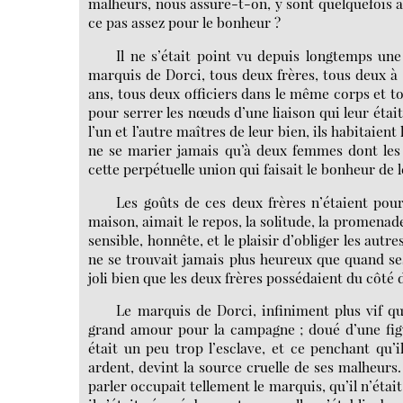
malheurs, nous assure-t-on, y sont quelquefois att
ce pas assez pour le bonheur ?
Il ne s’était point vu depuis longtemps une
marquis de Dorci, tous deux frères, tous deux à
ans, tous deux officiers dans le même corps et t
pour serrer les nœuds d’une liaison qui leur était
l’un et l’autre maîtres de leur bien, ils habitaie
ne se marier jamais qu’à deux femmes dont les 
cette perpétuelle union qui faisait le bonheur de l
Les goûts de ces deux frères n’étaient pou
maison, aimait le repos, la solitude, la promenad
sensible, honnête, et le plaisir d’obliger les autr
ne se trouvait jamais plus heureux que quand ses
joli bien que les deux frères possédaient du côté d
Le marquis de Dorci, infiniment plus vif qu
grand amour pour la campagne ; doué d’une figu
était un peu trop l’esclave, et ce penchant qu’
ardent, devint la source cruelle de ses malheurs.
parler occupait tellement le marquis, qu’il n’était 