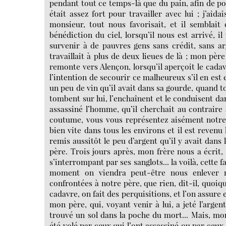
pendant tout ce temps-là que du pain, afin de p
était assez fort pour travailler avec lui ; j’ai
monsieur, tout nous favorisait, et il semblait
bénédiction du ciel, lorsqu’il nous est arrivé, i
survenir à de pauvres gens sans crédit, sans a
travaillait à plus de deux lieues de là ; mon père 
remonte vers Alençon, lorsqu’il aperçoit le cada
l’intention de secourir ce malheureux s’il en est e
un peu de vin qu’il avait dans sa gourde, quand 
tombent sur lui, l’enchaînent et le conduisent d
assassiné l’homme, qu’il cherchait au contrair
coutume, vous vous représentez aisément notre 
bien vite dans tous les environs et il est revenu
remis aussitôt le peu d’argent qu’il y avait dans
père. Trois jours après, mon frère nous a écrit, 
s’interrompant par ses sanglots... la voilà, cette f
moment on viendra peut-être nous enlever n
confrontées à notre père, que rien, dit-il, quoiq
cadavre, on fait des perquisitions, et l’on assur
mon père, qui, voyant venir à lui, a jeté l’argen
trouvé un sol dans la poche du mort... Mais, mon
été volé par ceux qui l’ont assassiné ou par ceux