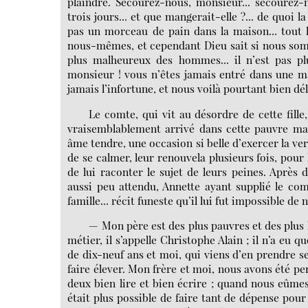
plaindre. Secourez-nous, monsieur... secourez-
trois jours... et que mangerait-elle ?... de quoi la
pas un morceau de pain dans la maison... tout
nous-mêmes, et cependant Dieu sait si nous somme
plus malheureux des hommes... il n’est pas pl
monsieur ! vous n’êtes jamais entré dans une m
jamais l’infortune, et nous voilà pourtant bien dél
Le comte, qui vit au désordre de cette fille,
vraisemblablement arrivé dans cette pauvre mai
âme tendre, une occasion si belle d’exercer la ve
de se calmer, leur renouvela plusieurs fois, pour l
de lui raconter le sujet de leurs peines. Après
aussi peu attendu, Annette ayant supplié le comte
famille... récit funeste qu’il lui fut impossible d
— Mon père est des plus pauvres et des plus
métier, il s’appelle Christophe Alain ; il n’a eu
de dix-neuf ans et moi, qui viens d’en prendre sei
faire élever. Mon frère et moi, nous avons été pen
deux bien lire et bien écrire ; quand nous eûme
était plus possible de faire tant de dépense po