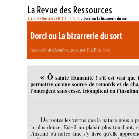
La Revue des Ressources
Accueil
>
Dossiers
>
D.A.F. de Sade
>
Dorci ou La bizarrerie du sort
Dorci ou La bizarrerie du sort
mercredi 18 décembre 2013
, par
D.A.F. de Sade
« Ô
sainte Humanité ! s’il est vrai que t
permettre qu’une source de remords et de chag
t’outragent sans cesse, triomphent en t’insultant 
D
e toutes les vertus que la nature nous a p
la plus douce. Est-il un plaisir plus touchant, 
l’instant où notre âme s’y livre qu’elle approc