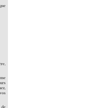
 que
re,
e me
ours
nez,
 vos
t de