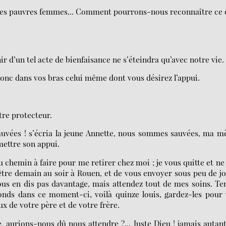
 ces pauvres femmes... Comment pourrons-nous reconnaître ce
nir d’un tel acte de bienfaisance ne s’éteindra qu’avec notre vie.
donc dans vos bras celui même dont vous désirez l’appui.
re protecteur.
vées ! s’écria la jeune Annette, nous sommes sauvées, ma mè
mettre son appui.
 du chemin à faire pour me retirer chez moi ; je vous quitte et n
tre demain au soir à Rouen, et de vous envoyer sous peu de j
ous en dis pas davantage, mais attendez tout de mes soins. Te
onds dans ce moment-ci, voilà quinze louis, gardez-les pour
x de votre père et de votre frère.
, aurions-nous dû nous attendre ?... Juste Dieu ! jamais autan