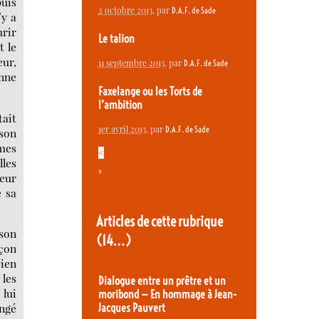
puis
2 octobre 2013
, par
D.A.F. de Sade
’y a
rir
Le talion
t le
ur,
11 septembre 2013
, par
D.A.F. de Sade
onne
Faxelange ou les Torts de
l’ambition
tait
1er avril 2013
, par
D.A.F. de Sade
 son
mmes
<
lles
>
heur
e sa
Articles de cette rubrique
 son
(14…)
rçon
bien
 les
Dialogue entre un prêtre et un
 lui
moribond — En hommage à Jean-
angé
Jacques Pauvert