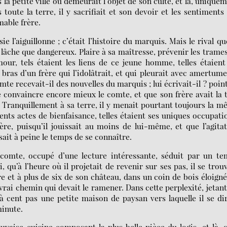
s la petite ville où demeurait l’objet de son culte, et là, unique
 toute la terre, il y sacrifiait et son devoir et les sentiments
mable frère.
 l’aiguillonne ; c’était l’histoire du marquis. Mais le rival qu
 lâche que dangereux. Plaire à sa maîtresse, prévenir les trame
our, tels étaient les liens de ce jeune homme, telles étaient
 bras d’un frère qui l’idolâtrait, et qui pleurait avec amertume
te recevait-il des nouvelles du marquis ; lui écrivait-il ? poin
 convaincre encore mieux le comte, et que son frère avait la 
i. Tranquillement à sa terre, il y menait pourtant toujours la 
ents actes de bienfaisance, telles étaient ses uniques occupati
ère, puisqu’il jouissait au moins de lui-même, et que l’agita
ssait à peine le temps de se connaître.
e comte, occupé d’une lecture intéressante, séduit par un t
i, qu’à l’heure où il projetait de revenir sur ses pas, il se trou
e et à plus de six de son château, dans un coin de bois éloigné
vrai chemin qui devait le ramener. Dans cette perplexité, jetant
à cent pas une petite maison de paysan vers laquelle il se di
minute.
mauvaise cuisine composant la plus belle pièce du logis, et là, 