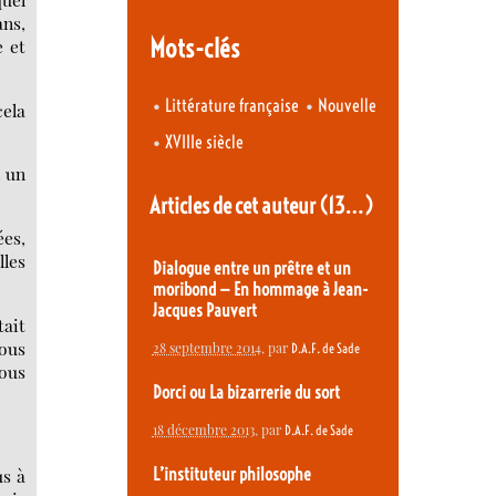
ans,
Mots-clés
e et
•
•
Littérature française
Nouvelle
cela
•
XVIIIe siècle
l un
Articles de cet auteur
(13…)
ées,
lles
Dialogue entre un prêtre et un
moribond — En hommage à Jean-
Jacques Pauvert
tait
nous
28 septembre 2014
, par
D.A.F. de Sade
nous
Dorci ou La bizarrerie du sort
18 décembre 2013
, par
D.A.F. de Sade
us à
L’instituteur philosophe