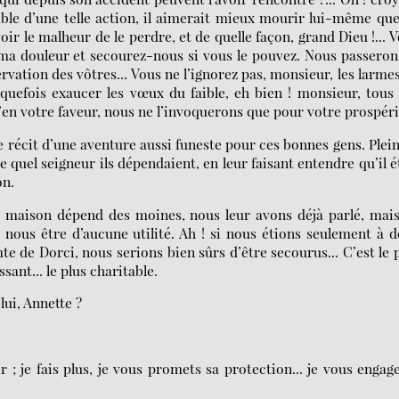
le d’une telle action, il aimerait mieux mourir lui-même qu
voir le malheur de le perdre, et de quelle façon, grand Dieu !... 
 ma douleur et secourez-nous si vous le pouvez. Nous passeron
ervation des vôtres... Vous ne l’ignorez pas, monsieur, les larme
elquefois exaucer les vœux du faible, eh bien ! monsieur, tous
en votre faveur, nous ne l’invoquerons que pour votre prospéri
 récit d’une aventure aussi funeste pour ces bonnes gens. Plei
e quel seigneur ils dépendaient, en leur faisant entendre qu’il é
on.
e maison dépend des moines, nous leur avons déjà parlé, mais
nous être d’aucune utilité. Ah ! si nous étions seulement à 
mte de Dorci, nous serions bien sûrs d’être secourus... C’est le 
sant... le plus charitable.
ui, Annette ?
; je fais plus, je vous promets sa protection... je vous engag