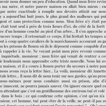
ouvoir nous donner un peu d’éducation. Quand mon frère revint
dais ma mère, et notre pauvre maison en allait bien mieux ; en
 que notre exactitude à remplir nos devoirs attirât sur nou
l y a aujourd’hui huit jours, le plus grand des malheurs qui pu
rgent et sans protection comme nous. Mon frère n’y était pas
était tout seul à près de trois lieues d’ici, du côté de la forêt
vre d’un homme couché au pied d’un arbre... Il s’en approche 
ncore temps ; il retournait ce corps, il lui frottait les tempes 
tout à coup quatre cavaliers de la maréchaussée accourant au g
ans les prisons de Rouen où ils le déposent comme coupable d’a
e à rappeler à la vie. Ne voyant point mon père revenir comm
inquiétude, monsieur ; mon frère qui venait de rentrer a c
 le lendemain nous apprendre cette triste nouvelle. Nous lui a
 la maison, et il a couru à Rouen porter du secours à notre pa
nous avons reçu la lettre hier... La voilà, monsieur dit Annett
atale lettre... Il nous dit de nous tenir sur nos gardes, qu’au pre
ous-mêmes pour nous conduire aussi en prison, afin d’ê
ue innocent, ne pourra jamais sauver. On ignore encore quel es
e en attendant que c’est un gentilhomme des environs tué et volé
t dans le bois ; ce qui confirme cette opinion, c’est qu’on n’a
sieur, cet homme, tué peut-être de la veille, ne peut-il pas a
 qui depuis son accident peuvent l’avoir rencontré ?... Oh ! cro