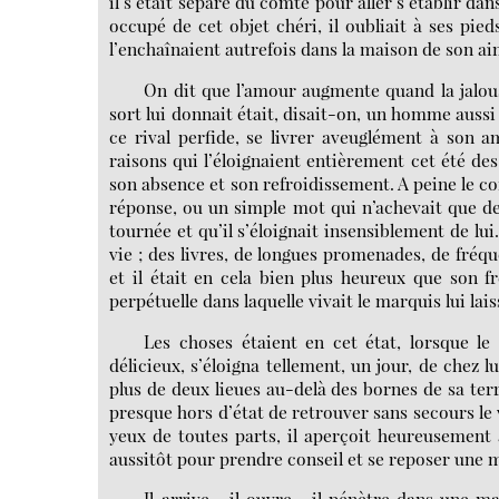
il s’était séparé du comte pour aller s’établir dan
occupé de cet objet chéri, il oubliait à ses pieds
l’enchaînaient autrefois dans la maison de son ai
On dit que l’amour augmente quand la jalousie
sort lui donnait était, disait-on, un homme aussi
ce rival perfide, se livrer aveuglément à son am
raisons qui l’éloignaient entièrement cet été des
son absence et son refroidissement. A peine le com
réponse, ou un simple mot qui n’achevait que de
tournée et qu’il s’éloignait insensiblement de lu
vie ; des livres, de longues promenades, de fréqu
et il était en cela bien plus heureux que son fr
perpétuelle dans laquelle vivait le marquis lui lai
Les choses étaient en cet état, lorsque l
délicieux, s’éloigna tellement, un jour, de chez lu
plus de deux lieues au-delà des bornes de sa terr
presque hors d’état de retrouver sans secours le 
yeux de toutes parts, il aperçoit heureusement 
aussitôt pour prendre conseil et se reposer une 
Il arrive... il ouvre... il pénètre dans une 