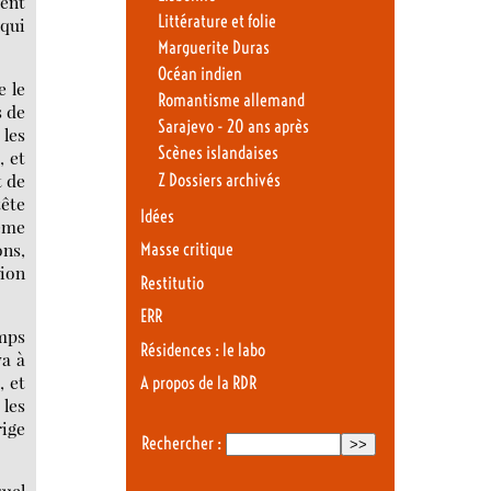
ment
Littérature et folie
 qui
Marguerite Duras
Océan indien
e le
Romantisme allemand
s de
Sarajevo - 20 ans après
 les
Scènes islandaises
, et
t de
Z Dossiers archivés
tête
Idées
même
ons,
Masse critique
tion
Restitutio
ERR
emps
Résidences : le labo
va à
, et
A propos de la RDR
 les
rige
Rechercher :
quel