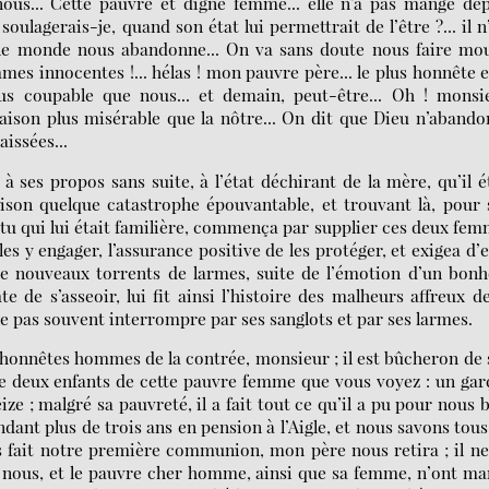
nous... Cette pauvre et digne femme... elle n’a pas mangé de
 soulagerais-je, quand son état lui permettrait de l’être ?... il n
 le monde nous abandonne... On va sans doute nous faire mou
s innocentes !... hélas ! mon pauvre père... le plus honnête e
us coupable que nous... et demain, peut-être... Oh ! monsie
aison plus misérable que la nôtre... On dit que Dieu n’aband
aissées...
 à ses propos sans suite, à l’état déchirant de la mère, qu’il é
son quelque catastrophe épouvantable, et trouvant là, pour
rtu qui lui était familière, commença par supplier ces deux fe
es y engager, l’assurance positive de les protéger, et exigea d’e
 de nouveaux torrents de larmes, suite de l’émotion d’un bon
 de s’asseoir, lui fit ainsi l’histoire des malheurs affreux d
e ne pas souvent interrompre par ses sanglots et par ses larmes.
 honnêtes hommes de la contrée, monsieur ; il est bûcheron de
 que deux enfants de cette pauvre femme que vous voyez : un ga
ze ; malgré sa pauvreté, il a fait tout ce qu’il a pu pour nous 
dant plus de trois ans en pension à l’Aigle, et nous savons tous
s fait notre première communion, mon père nous retira ; il ne
ur nous, et le pauvre cher homme, ainsi que sa femme, n’ont m