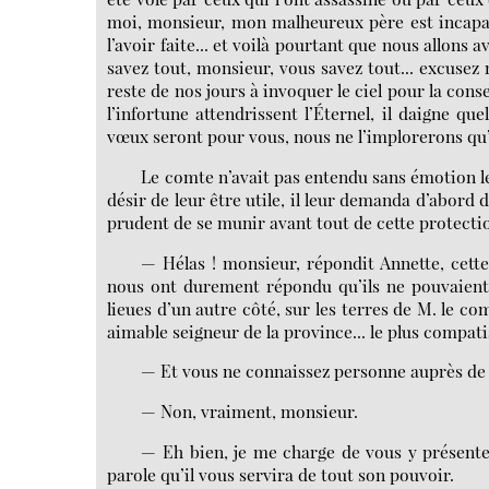
moi, monsieur, mon malheureux père est incapab
l’avoir faite... et voilà pourtant que nous allons a
savez tout, monsieur, vous savez tout... excusez
reste de nos jours à invoquer le ciel pour la cons
l’infortune attendrissent l’Éternel, il daigne qu
vœux seront pour vous, nous ne l’implorerons qu’
Le comte n’avait pas entendu sans émotion le
désir de leur être utile, il leur demanda d’abord d
prudent de se munir avant tout de cette protecti
— Hélas ! monsieur, répondit Annette, cett
nous ont durement répondu qu’ils ne pouvaient 
lieues d’un autre côté, sur les terres de M. le co
aimable seigneur de la province... le plus compatis
— Et vous ne connaissez personne auprès de l
— Non, vraiment, monsieur.
— Eh bien, je me charge de vous y présenter 
parole qu’il vous servira de tout son pouvoir.