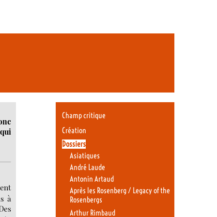
Champ critique
donc
Création
qui
Dossiers
Asiatiques
André Laude
Antonin Artaud
ment
Après les Rosenberg / Legacy of the
as à
Rosenbergs
 Des
Arthur Rimbaud