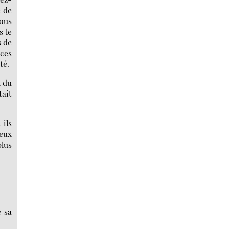
e de
Vous
s le
s de
 ces
té.
n du
tait
 ils
deux
plus
e sa