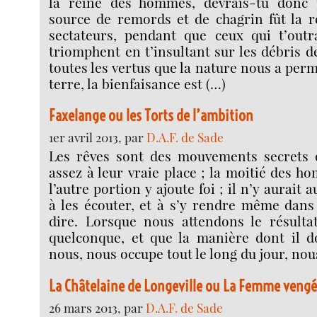
la reine des hommes, devrais-tu donc 
source de remords et de chagrin fût la 
sectateurs, pendant que ceux qui t’outr
triomphent en t’insultant sur les débris d
toutes les vertus que la nature nous a perm
terre, la bienfaisance est (…)
Faxelange ou les Torts de l’ambition
1er avril 2013, par
D.A.F. de Sade
Les rêves sont des mouvements secrets 
assez à leur vraie place ; la moitié des 
l’autre portion y ajoute foi ; il n’y aurait
à les écouter, et à s’y rendre même dans 
dire. Lorsque nous attendons le résult
quelconque, et que la manière dont il d
nous, nous occupe tout le long du jour, nou
La Châtelaine de Longeville ou La Femme veng
26 mars 2013, par
D.A.F. de Sade