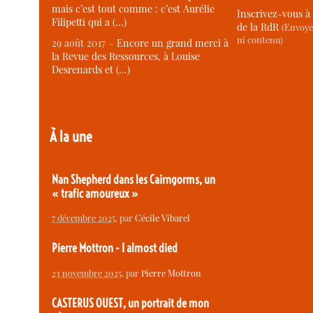
mais c’est tout comme : c’est Aurélie
Inscrivez-vous à 
Filipetti qui a (…)
de la RdR
(Envoye
ni contenu)
29 août 2017 –
Encore un grand merci à
la Revue des Ressources, à Louise
Desrenards et (…)
À la une
Nan Shepherd dans les Cairngorms, un
« trafic amoureux »
7 décembre 2025
, par
Cécile Vibarel
Pierre Mottron - I almost died
23 novembre 2025
, par
Pierre Mottron
CASTERUS OUEST, un portrait de mon