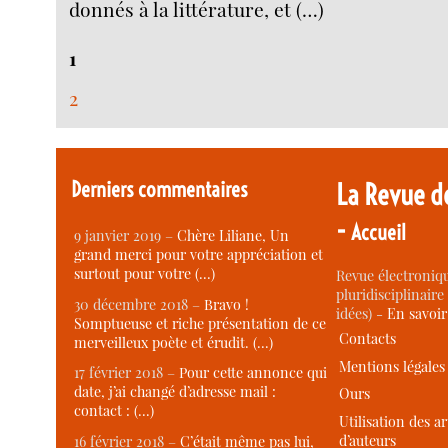
donnés à la littérature, et (…)
1
2
Derniers commentaires
La Revue d
-
Accueil
9 janvier 2019 –
Chère Liliane, Un
grand merci pour votre appréciation et
surtout pour votre (…)
Revue électroniqu
pluridisciplinaire 
30 décembre 2018 –
Bravo !
idées) -
En savoi
Somptueuse et riche présentation de ce
Contacts
merveilleux poète et érudit. (…)
Mentions légales
17 février 2018 –
Pour cette annonce qui
date, j’ai changé d’adresse mail :
Ours
contact : (…)
Utilisation des ar
d’auteurs
16 février 2018 –
C’était même pas lui,