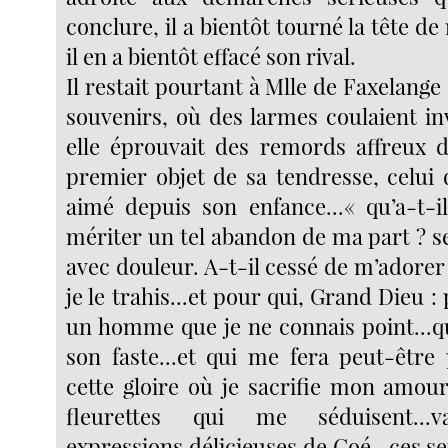
conclure, il a bientôt tourné la tête de 
il en a bientôt effacé son rival.
Il restait pourtant à Mlle de Faxelan
souvenirs, où des larmes coulaient in
elle éprouvait des remords affreux de
premier objet de sa tendresse, celui q
aimé depuis son enfance...« qu’a-t-i
mériter un tel abandon de ma part ? s
avec douleur. A-t-il cessé de m’adorer ?
je le trahis...et pour qui, Grand Dieu :
un homme que je ne connais point...q
son faste...et qui me fera peut-être
cette gloire où je sacrifie mon amour.
fleurettes qui me séduisent...va
expressions délicieuses de Goé...ces s