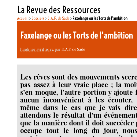
La Revue des Ressources
Accueil
>
Dossiers
>
D.A.F. de Sade
>
Faxelange ou les Torts de l’ambition
Faxelange ou les Torts de l’ambition
lundi 1er avril 2013
, par
D.A.F. de Sade
L
es rêves sont des mouvements secr
pas assez à leur vraie place ; la m
s’en moque, l’autre portion y ajoute fo
aucun inconvénient à les écouter, 
même dans le cas que je vais dir
attendons le résultat d’un événemen
que la manière dont il doit succéder
occupe tout le long du jour, nou