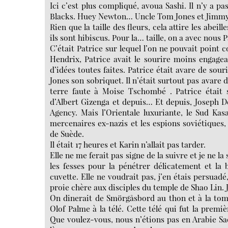
Ici c’est plus compliqué, avoua Sashi. Il n’y a pa
Blacks. Huey Newton… Uncle Tom Jones et Jimmy
Rien que la taille des fleurs, cela attire les ab
ils sont hibiscus. Pour la… taille, on a avec nous P
C’était Patrice sur lequel l’on ne pouvait point 
Hendrix, Patrice avait le sourire moins engagea
d’idées toutes faites. Patrice était avare de sou
Jones son sobriquet. Il n’était surtout pas avare 
terre faute à Moise Tschombé . Patrice était s
d’Albert Gizenga et depuis… Et depuis, Joseph Dési
Agency. Mais l’Orientale luxuriante, le Sud Ka
mercenaires ex-nazis et les espions soviétiques,
de Suède.
Il était 17 heures et Karin n’allait pas tarder.
Elle ne me ferait pas signe de la suivre et je ne la
les fesses pour la pénétrer délicatement et la
cuvette. Elle ne voudrait pas, j’en étais persuad
proie chère aux disciples du temple de Shao Lin. J
On dinerait de Smörgåsbord au thon et à la tom
Olof Palme à la télé. Cette télé qui fut la pr
Que voulez-vous, nous n’étions pas en Arabie Sa