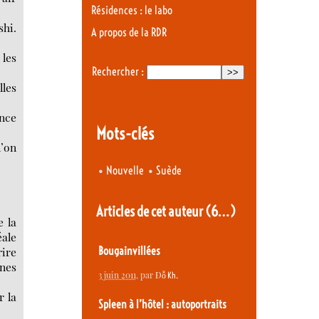
Résidences : le labo
shi.
A propos de la RDR
 les
Rechercher :
lles
ance
Mots-clés
l’on
•
•
Nouvelle
Suède
Articles de cet auteur
(6…)
e la
éale
rire
Bougainvillées
ènes
3 juin 2011
, par
Đỗ Kh.
r la
Spleen à l’hôtel : autoportraits