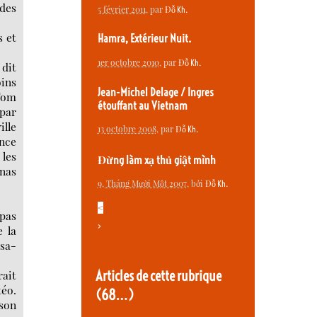
 des
5 février 2011
, par
Đỗ Kh.
s et
Hamra, Extérieur Nuit.
1er octobre 2010
, par
Đỗ Kh.
 dit
oins
Jean-Michel Delage / Ingres
 Tom
étouffant au Vietnam
 par
ille
13 octobre 2008
, par
Đỗ Kh.
ence
 les
Đừng làm xạ thủ giật mình
anas
9, Tháng Mười Một 2007
, bởi
Đỗ Kh.
<
 pas
>
e la
-sa-
Articles de cette rubrique
rait
téo.
(68…)
ison