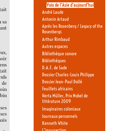
Voix de l’Asie d’aujourd’hui
tait
André Laude
Antonin Artaud
u sa
Après les Rosenberg / Legacy of the
vant
Rosenbergs
Arthur Rimbaud
Autres espaces
eux,
Bibliothèque sonore
noir
Bibliothèques
cens
D.A.F. de Sade
tait
Dossier Charles-Louis Philippe
culs
Dossier Jean-Paul Dollé
e de
loin
Feuillets africains
bin
Herta Müller, Prix Nobel de
littérature 2009
 ses
Imaginaires coloniaux
ises
Journaux personnels
mais
Kenneth White
L’insurrection