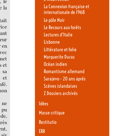
, le
La Connexion française et
e la
internationale de 1968
tait
Le pôle Noir
rice
Le Recours aux forêts
vant
Lectures d’Italie
leur
Lisbonne
r en
Littérature et folie
avec
Marguerite Duras
mmet
Océan indien
s et
t sa
Romantisme allemand
t et
Sarajevo - 20 ans après
afé.
Scènes islandaises
 mon
Z Dossiers archivés
l ne
Idées
t pu
Masse critique
ède,
près
Restitutio
nt,
ERR
 air