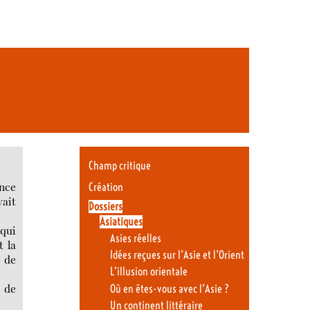
Champ critique
ance
Création
vait
Dossiers
Asiatiques
 qui
Asies réelles
t la
Idées reçues sur l’Asie et l’Orient
e de
L’illusion orientale
s de
Où en êtes-vous avec l’Asie ?
Un continent littéraire