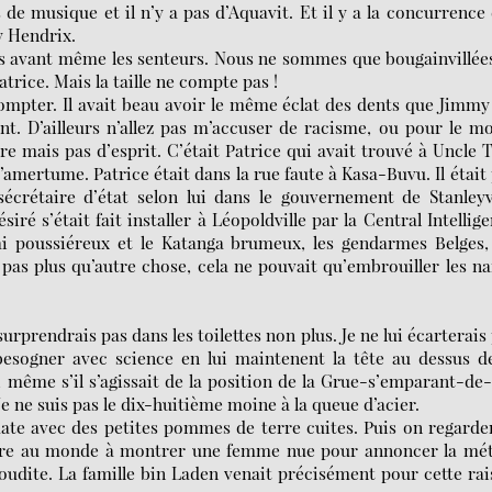
s de musique et il n’y a pas d’Aquavit. Et il y a la concurrence
 Hendrix.
eilles avant même les senteurs. Nous ne sommes que bougainvillée
atrice. Mais la taille ne compte pas !
compter. Il avait beau avoir le même éclat des dents que Jimmy
nt. D’ailleurs n’allez pas m’accuser de racisme, ou pour le m
rire mais pas d’esprit. C’était Patrice qui avait trouvé à Uncle
d’amertume. Patrice était dans la rue faute à Kasa-Buvu. Il était
écrétaire d’état selon lui dans le gouvernement de Stanleyv
ré s’était fait installer à Léopoldville par la Central Intellig
sai poussiéreux et le Katanga brumeux, les gendarmes Belges,
 pas plus qu’autre chose, cela ne pouvait qu’embrouiller les n
 surprendrais pas dans les toilettes non plus. Je ne lui écarterais
 besogner avec science en lui maintenent la tête au dessus d
é, même s’il s’agissait de la position de la Grue-s’emparant-de
e ne suis pas le dix-huitième moine à la queue d’acier.
ate avec des petites pommes de terre cuites. Puis on regarde
emière au monde à montrer une femme nue pour annoncer la mé
oudite. La famille bin Laden venait précisément pour cette ra