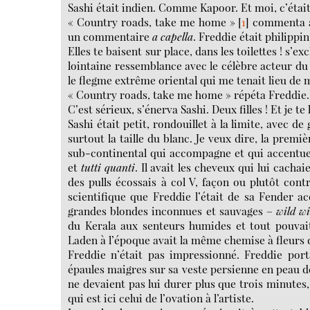
Sashi était indien. Comme Kapoor. Et moi, c’éta
« Country roads, take me home »
[
1
]
commenta alo
un commentaire
a capella
. Freddie était philipp
Elles te baisent sur place, dans les toilettes ! s’
lointaine ressemblance avec le célèbre acteur du
le flegme extrême oriental qui me tenait lieu de 
« Country roads, take me home » répéta Freddie.
C’est sérieux, s’énerva Sashi. Deux filles ! Et je te l
Sashi était petit, rondouillet à la limite, avec de
surtout la taille du blanc. Je veux dire, la premiè
sub-continental qui accompagne et qui accentue 
et
tutti quanti
. Il avait les cheveux qui lui cachai
des pulls écossais à col V, façon ou plutôt contr
scientifique que Freddie l’était de sa Fender a
grandes blondes inconnues et sauvages –
wild wi
du Kerala aux senteurs humides et tout pouvai
Laden à l’époque avait la même chemise à fleurs 
Freddie n’était pas impressionné. Freddie port
épaules maigres sur sa veste persienne en peau de
ne devaient pas lui durer plus que trois minute
qui est ici celui de l’ovation à l’artiste.