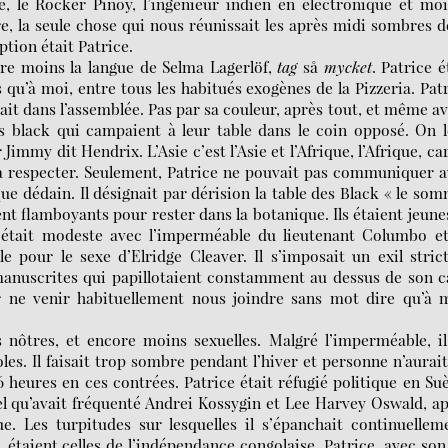
e, le Rocker Pinoy, l’ingénieur indien en électronique et moi
e, la seule chose qui nous réunissait les après midi sombres d
ption était Patrice.
core moins la langue de Selma Lagerlöf,
tag
så
mycket
. Patrice é
qu’à moi, entre tous les habitués exogènes de la Pizzeria. Pat
nait dans l’assemblée. Pas par sa couleur, après tout, et même a
tes black qui campaient à leur table dans le coin opposé. On 
immy dit Hendrix. L’Asie c’est l’Asie et l’Afrique, l’Afrique, ca
e à respecter. Seulement, Patrice ne pouvait pas communiquer 
e dédain. Il désignait par dérision la table des Black « le so
ient flamboyants pour rester dans la botanique. Ils étaient jeune
e était modeste avec l’imperméable du lieutenant Columbo e
le pour le sexe d’Elridge Cleaver. Il s’imposait un exil stric
 manuscrites qui papillotaient constamment au dessus de son c
ur ne venir habituellement nous joindre sans mot dire qu’à
s nôtres, et encore moins sexuelles. Malgré l’imperméable, i
coles. Il faisait trop sombre pendant l’hiver et personne n’aurai
 heures en ces contrées. Patrice était réfugié politique en Su
el qu’avait fréquenté Andrei Kossygin et Lee Harvey Oswald, a
 Les turpitudes sur lesquelles il s’épanchait continuelleme
, étaient celles de l’indépendance congolaise. Patrice, avec son