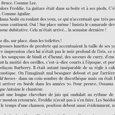
it Bruce. Comme Lee.
rs Freddie. La guitare était dans sa boite et à ses pieds. C’é
in. Comme Aguilar.
exclama Sashi en roulant des yeux, ce qui n’accentuait que très pe
 sous continent. Oui ! Sur place même ! Insista le camarade de
moue dubitative. Cela m’était arrivé… la semaine dernière !
e dis, sur place, dans les toilettes !
 grosses lunettes de presbyte qui accentuaient la taille de ses y
re impression chez lui n’était pas le noir profond de l’iris, ce 
les soupçons de bindi et d’henné, des saveurs de curry, d’en
ent la moitié des oreilles, c’est-à-dire courts à l’époque, et por
efaçon Burberry. Il était autant inséparable de sa règle à cal
coustique. On l’imaginait mal besogner debout et par l’arrièr
ld horses
- dans un coin sombre de discothèque mais on était 
t arriver en Suède dans les années 70. Pour preuve, Ossama 
que Antoine le chanteur.
ait une longue chevelure de jais qui ondulait au rythme de
 mouton retournée. Freddie n’avait pas à s’en faire. Les Suédo
s, le temps d’une chanson, position debout aussi évidemment, 