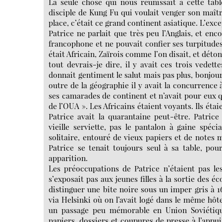
La seule chose qui nous réunissait à cette tabl
disciple de Kung Fu qui voulait venger son maîtr
place, c’était ce grand continent asiatique. L’exce
Patrice ne parlait que très peu l’Anglais, et en
francophone et ne pouvait confier ses turpitudes 
était Africain, Zaïrois comme l’on disait, et déto
tout devrais-je dire, il y avait ces trois vedet
donnait gentiment le salut mais pas plus, bonjour J
outre de la géographie il y avait la concurrenc
ses camarades de continent et n’avait pour eux qu
de l’OUA ». Les Africains étaient voyants. Ils éta
Patrice avait la quarantaine peut-être. Patric
vieille serviette, pas le pantalon à gaine spécia
solitaire, entouré de vieux papiers et de notes
Patrice se tenait toujours seul à sa table, po
apparition.
Les préoccupations de Patrice n’étaient pas le
s’exposait pas aux jeunes filles à la sortie des é
distinguer une bite noire sous un imper gris à 16
via Helsinki où on l’avait logé dans le même hôt
un passage peu mémorable en Union Soviétique.
papiers, dossiers et coupures de presse à l’appui