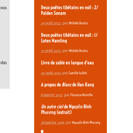
vous
Deux poètes tibétains en exil : 2/
Palden Sonam
29 avril 2022
, par
Michèle Duclos
Deux poètes tibétains en exil : 1/
Loten Namling
22 avril 2022
, par
Michèle Duclos
John
Livre de sable en langue d’eau
20 août 2021
, par
Camille Juillet
A propos de
Blanc
de Han Kang
8 janvier 2021
, par
Florence Noiville
Un autre ciel
de Nguyễn Bình
Phương (extrait)
28 janvier 2019
, par
Nguyễn Bình Phương
<