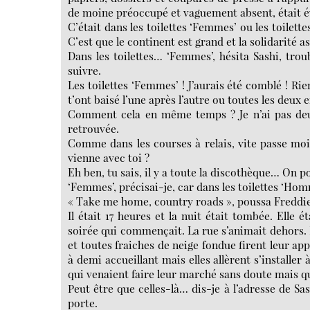
de moine préoccupé et vaguement absent, était
C’était dans les toilettes ‘Femmes’ ou les toilet
C’est que le continent est grand et la solidarité as
Dans les toilettes… ‘Femmes’, hésita Sashi, trou
suivre.
Les toilettes ‘Femmes’ ! J’aurais été comblé ! Rien 
t’ont baisé l’une après l’autre ou toutes les deu
Comment cela en même temps ? Je n’ai pas deux 
retrouvée.
Comme dans les courses à relais, vite passe moi 
vienne avec toi ?
Eh ben, tu sais, il y a toute la discothèque… On po
‘Femmes’, précisai-je, car dans les toilettes ‘Hom
« Take me home, country roads », poussa Freddie 
Il était 17 heures et la nuit était tombée. Elle 
soirée qui commençait. La rue s’animait dehors. 
et toutes fraiches de neige fondue firent leur app
à demi accueillant mais elles allèrent s’installe
qui venaient faire leur marché sans doute mais qu
Peut être que celles-là… dis-je à l’adresse de Sash
porte.