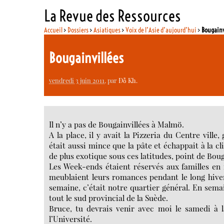
La Revue des Ressources
Accueil
>
Dossiers
>
Asiatiques
>
Voix de l’Asie d’aujourd’hui
>
Bougainv
Bougainvillées
vendredi 3 juin 2011
, par
Đỗ Kh.
Il n’y a pas de Bougainvillées à Malmö.
A la place, il y avait la Pizzeria du Centre vill
était aussi mince que la pâte et échappait à la cli
de plus exotique sous ces latitudes, point de Boug
Les Week-ends étaient réservés aux familles en
meublaient leurs romances pendant le long hiver
semaine, c’était notre quartier général. En semai
tout le sud provincial de la Suède.
Bruce, tu devrais venir avec moi le samedi à la
l’Université.