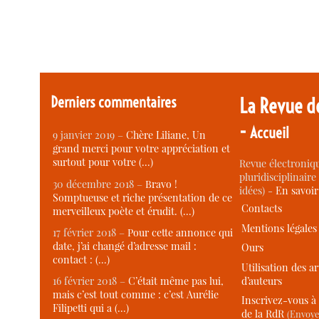
Derniers commentaires
La Revue d
-
Accueil
9 janvier 2019 –
Chère Liliane, Un
grand merci pour votre appréciation et
surtout pour votre (…)
Revue électroniqu
pluridisciplinaire 
30 décembre 2018 –
Bravo !
idées) -
En savoi
Somptueuse et riche présentation de ce
Contacts
merveilleux poète et érudit. (…)
Mentions légales
17 février 2018 –
Pour cette annonce qui
date, j’ai changé d’adresse mail :
Ours
contact : (…)
Utilisation des ar
d’auteurs
16 février 2018 –
C’était même pas lui,
mais c’est tout comme : c’est Aurélie
Inscrivez-vous à 
Filipetti qui a (…)
de la RdR
(Envoye