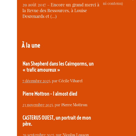
ni contenu)
29 août 2017 –
Encore un grand merci à
la Revue des Ressources, à Louise
Desrenards et (…)
À la une
Nan Shepherd dans les Cairngorms, un
« trafic amoureux »
7 décembre 2025
, par
Cécile Vibarel
Pierre Mottron - I almost died
23 novembre 2025
, par
Pierre Mottron
CASTERUS OUEST, un portrait de mon
père.
29 septembre 2025
, par
Nicolas Losson