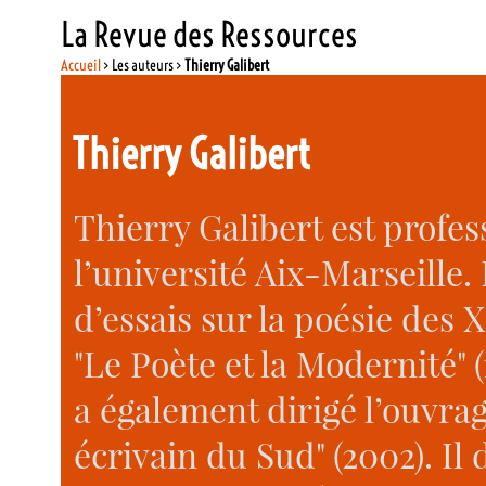
La Revue des Ressources
Accueil
> Les auteurs >
Thierry Galibert
Thierry Galibert
Thierry Galibert est profes
l’université Aix-Marseille. I
d’essais sur la poésie des
"Le Poète et la Modernité" (1
a également dirigé l’ouvrag
écrivain du Sud" (2002). Il d