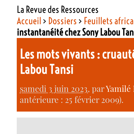
La Revue des Ressources
Accueil
>
Dossiers
>
Feuillets afric
instantanéité chez Sony Labou Tan
Les mots vivants : cruaut
Labou Tansi
samedi 3 juin 2023
, par
Yamilé
antérieure : 25 février 2009).