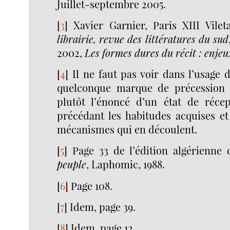
Juillet-septembre 2005.
[
3
]
Xavier Garnier, Paris XIII Vile
librairie, revue des littératures du sud
2002,
Les formes dures du récit : enje
[
4
]
Il ne faut pas voir dans l’usage d
quelconque marque de précession m
plutôt l’énoncé d’un état de réce
précédant les habitudes acquises et
mécanismes qui en découlent.
[
5
]
Page 33 de l’édition algérienn
peuple
, Laphomic, 1988.
[
6
]
Page 108.
[
7
]
Idem, page 39.
[
8
]
Idem, page 12.