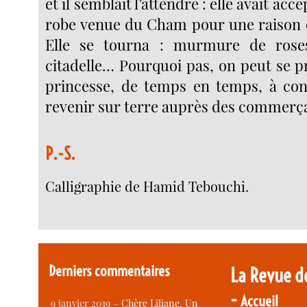
et il semblait l’attendre : elle avait acc
robe venue du Cham pour une raison q
Elle se tourna : murmure de roses 
citadelle… Pourquoi pas, on peut se 
princesse, de temps en temps, à con
revenir sur terre auprès des commer
P.-S.
Calligraphie de Hamid Tebouchi.
Derniers commentaires
La Revue d
-
Accueil
9 janvier 2019 –
Chère Liliane, Un