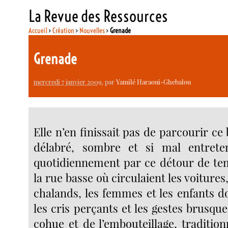
La Revue des Ressources
Accueil
>
Création
>
Nouvelles
>
Grenade
Grenade
mercredi 7 janvier 2009
, par
Yamilé Haraoui-Ghebalou
Elle n’en finissait pas de parcourir ce 
délabré, sombre et si mal entreten
quotidiennement par ce détour de te
la rue basse où circulaient les voitures,
chalands, les femmes et les enfants do
les cris perçants et les gestes brusques
cohue et de l’embouteillage, traditio