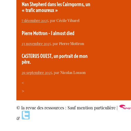
Nan Shepherd dans les Cairngorms, un
« trafic amoureux »
7 décembre 2025
, par
Cécile Vibarel
Pierre Mottron - I almost died
23 novembre 2025
, par
Pierre Mottron
CASTERUS OUEST, un portrait de mon
père.
29 septembre 2025
, par
Nicolas Losson
<
>
© la revue des ressources : Sauf mention particulière |
&