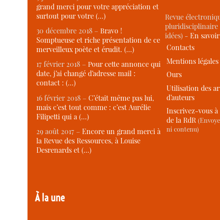
grand merci pour votre appréciation et
surtout pour votre (…)
Revue électroniqu
pluridisciplinaire 
30 décembre 2018 –
Bravo !
idées) -
En savoi
Somptueuse et riche présentation de ce
Contacts
merveilleux poète et érudit. (…)
Mentions légales
17 février 2018 –
Pour cette annonce qui
date, j’ai changé d’adresse mail :
Ours
contact : (…)
Utilisation des ar
d’auteurs
16 février 2018 –
C’était même pas lui,
mais c’est tout comme : c’est Aurélie
Inscrivez-vous à 
Filipetti qui a (…)
de la RdR
(Envoye
ni contenu)
29 août 2017 –
Encore un grand merci à
la Revue des Ressources, à Louise
Desrenards et (…)
À la une