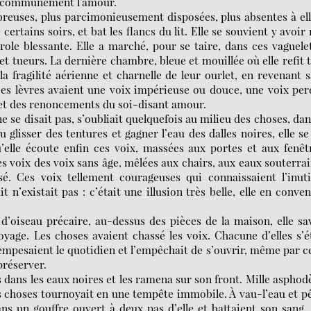
e communément l’amour.
reuses, plus parcimonieusement disposées, plus absentes à el
tains soirs, et bat les flancs du lit. Elle se souvient y avoir
ole blessante. Elle a marché, pour se taire, dans ces vaguele
et tueurs. La dernière chambre, bleue et mouillée où elle refit 
la fragilité aérienne et charnelle de leur ourlet, en revenant 
. Ces lèvres avaient une voix impérieuse ou douce, une voix pe
 et des renoncements du soi-disant amour.
e se disait pas, s’oubliait quelquefois au milieu des choses, dan
 glisser des tentures et gagner l’eau des dalles noires, elle se
qu’elle écoute enfin ces voix, massées aux portes et aux fenêt
s voix des voix sans âge, mêlées aux chairs, aux eaux souterra
ssé. Ces voix tellement courageuses qui connaissaient l’inuti
 n’existait pas : c’était une illusion très belle, elle en conven
 d’oiseau précaire, au-dessus des pièces de la maison, elle sa
 voyage. Les choses avaient chassé les voix. Chacune d’elles s’é
empesaient le quotidien et l’empêchait de s’ouvrir, même par c
préserver.
 dans les eaux noires et les ramena sur son front. Mille asphod
es choses tournoyait en une tempête immobile. À vau-l’eau et p
ns un gouffre ouvert à deux pas d’elle et battaient son sang,