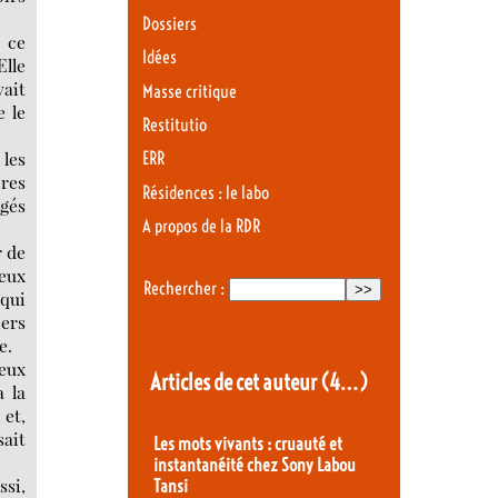
Dossiers
, ce
Idées
Elle
vait
Masse critique
e le
Restitutio
 les
ERR
ores
Résidences : le labo
igés
A propos de la RDR
r de
ieux
Rechercher :
 qui
iers
e.
deux
Articles de cet auteur
(4…)
a la
 et,
sait
Les mots vivants : cruauté et
instantanéité chez Sony Labou
ssi,
Tansi