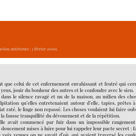
ction antérieure : 3 février 2009).
ant que celui de cet enfermement envahissant et feutré qui cer
s yeux, jouir du bonheur des autres et le confondre avec le sien.
 dans le silence ravagé et nu de la maison, au milieu des cho
lpitation qu’elles entretenaient autour d’elle, tapies, prêtes à
lat raté, le linge non repassé. Les choses voulaient lui faire oub
s la fausse tranquillité du dévouement et de la répétition.
 elle avait commencé par fuir dans un impossible rangement
t doucement mises à luire pour lui rappeler leur pacte secret : f
ces voix venues on ne savait d’où, qui avaient traversé les coul