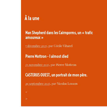
À la une
Nan Shepherd dans les Cairngorms, un « trafic
amoureux »
7 décembre 2025
, par
Cécile Vibarel
Pierre Mottron - I almost died
23 novembre 2025
, par
Pierre Mottron
CASTERUS OUEST, un portrait de mon père.
29 septembre 2025
, par
Nicolas Losson
<
>