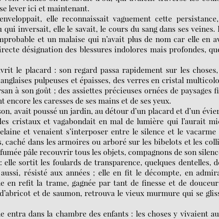
e lever ici et maintenant.
’enveloppait, elle reconnaissait vaguement cette persistance
i inversait, elle le savait, le cours du sang dans ses veines. 
mprobable et un malaise qui n’avait plus de nom car elle en a
directe désignation des blessures indolores mais profondes, qu
uvrit le placard : son regard passa rapidement sur les choses,
 anglaises pulpeuses et épaisses, des verres en cristal multicol
ersan à son goût ; des assiettes précieuses ornées de paysages f
ent encore les caresses de ses mains et de ses yeux.
on, avait poussé un jardin, au détour d’un placard et d’un évie
g des cristaux et vagabondait en mal de lumière qui l’aurait m
elaine et venaient s’interposer entre le silence et le vacarme
s, caché dans les armoires ou arboré sur les bibelots et les coll
e fumée pâle recouvrir tous les objets, compagnons de son silenc
: elle sortit les foulards de transparence, quelques dentelles, 
aussi, résisté aux années ; elle en fit le décompte, en admir
le en refit la trame, gagnée par tant de finesse et de douceur
s d’abricot et de saumon, retrouva le vieux murmure qui se glis
e entra dans la chambre des enfants : les choses y vivaient au