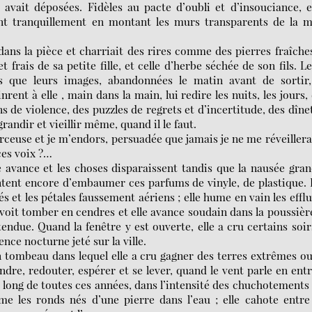
avait déposées. Fidèles au pacte d’oubli et d’insouciance, e
aient tranquillement en montant les murs transparents de la 
dans la pièce et charriait des rires comme des pierres fraîche
t frais de sa petite fille, et celle d’herbe séchée de son fils. L
is que leurs images, abandonnées le matin avant de sortir,
rent à elle , main dans la main, lui redire les nuits, les jours,
 de violence, des puzzles de regrets et d’incertitude, des dîne
randir et vieillir même, quand il le faut.
erceuse et je m’endors, persuadée que jamais je ne me réveillera
ces voix ?…
lle avance et les choses disparaissent tandis que la nausée gran
entent encore d’embaumer ces parfums de vinyle, de plastique. 
sés et les pétales faussement aériens ; elle hume en vain les effl
s voit tomber en cendres et elle avance soudain dans la poussièr
tendue. Quand la fenêtre y est ouverte, elle a cru certains soir
nce nocturne jeté sur la ville.
un tombeau dans lequel elle a cru gagner des terres extrêmes o
endre, redouter, espérer et se lever, quand le vent parle en ent
 long de toutes ces années, dans l’intensité des chuchotements
e les ronds nés d’une pierre dans l’eau ; elle cahote entre