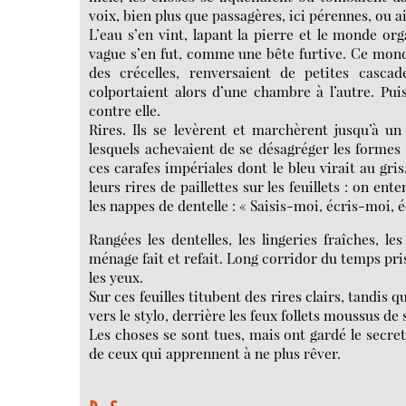
voix, bien plus que passagères, ici pérennes, ou ai
L’eau s’en vint, lapant la pierre et le monde org
vague s’en fut, comme une bête furtive. Ce monde 
des crécelles, renversaient de petites cascade
colportaient alors d’une chambre à l’autre. Pui
contre elle.
Rires. Ils se levèrent et marchèrent jusqu’à un
lesquels achevaient de se désagréger les formes 
ces carafes impériales dont le bleu virait au gris.
leurs rires de paillettes sur les feuillets : on en
les nappes de dentelle : « Saisis-moi, écris-moi, é
Rangées les dentelles, les lingeries fraîches, l
ménage fait et refait. Long corridor du temps pri
les yeux.
Sur ces feuilles titubent des rires clairs, tandis q
vers le stylo, derrière les feux follets moussus de
Les choses se sont tues, mais ont gardé le secret
de ceux qui apprennent à ne plus rêver.