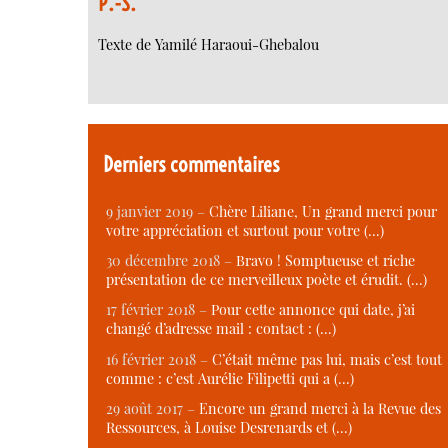
P.-S.
Texte de Yamilé Haraoui-Ghebalou
Derniers commentaires
9 janvier 2019 –
Chère Liliane, Un grand merci pour
votre appréciation et surtout pour votre (…)
30 décembre 2018 –
Bravo ! Somptueuse et riche
présentation de ce merveilleux poète et érudit. (…)
17 février 2018 –
Pour cette annonce qui date, j’ai
changé d’adresse mail : contact : (…)
16 février 2018 –
C’était même pas lui, mais c’est tout
comme : c’est Aurélie Filipetti qui a (…)
29 août 2017 –
Encore un grand merci à la Revue des
Ressources, à Louise Desrenards et (…)