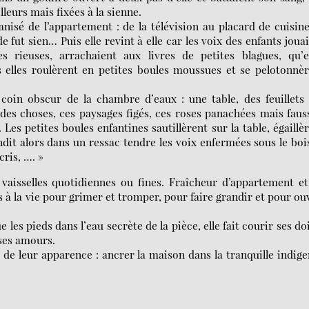
lleurs mais fixées à la sienne.
anisé de l’appartement : de la télévision au placard de cuisine
fut sien… Puis elle revint à elle car les voix des enfants joua
s rieuses, arrachaient aux livres de petites blagues, qu’e
s elles roulèrent en petites boules moussues et se pelotonnè
 coin obscur de la chambre d’eaux : une table, des feuillets
des choses, ces paysages figés, ces roses panachées mais faus
 Les petites boules enfantines sautillèrent sur la table, égaillè
tendit alors dans un ressac tendre les voix enfermées sous le boi
cris, …. »
es vaisselles quotidiennes ou fines. Fraîcheur d’appartement e
s à la vie pour grimer et tromper, pour faire grandir et pour ou
ue les pieds dans l’eau secrète de la pièce, elle fait courir ses do
 ses amours.
 de leur apparence : ancrer la maison dans la tranquille indig