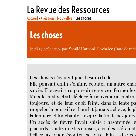
La Revue des Ressources
Accueil
>
Création
>
Nouvelles
>
Les choses
Les choses
jeudi 19 août 2010
, par
Yamilé Haraoui-Ghebalou
(Date de réda
Les choses n’avaient plus besoin d’elle.
Elle pouvait enfin s’enfuir, écouter un autre ch
sa vie. Elle avait cru pouvoir renoncer, fermer le
Mais le mal s’était déclaré à nouveau un matin,
toujours, et de leur oubli feint, dans la lente pa
rappeler la poussière, l’ourlet jamais achevé, le p
la lumière et lui chanter jusqu’à la fin de ses jour
Un accès de fièvre l’avait saisie ; assommée,
placards, tandis que les choses, alertées, s’étaien
briller, astiquer, écouter, se taire, faire taire 