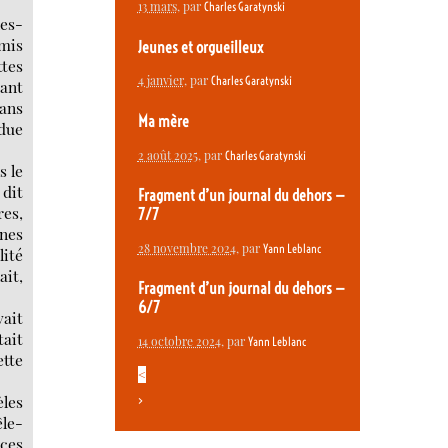
13 mars
, par
Charles Garatynski
les-
 mis
Jeunes et orgueilleux
ttes
4 janvier
, par
Charles Garatynski
tant
sans
Ma mère
rdue
2 août 2025
, par
Charles Garatynski
s le
 dit
Fragment d’un journal du dehors —
res,
7/7
ines
28 novembre 2024
, par
Yann Leblanc
lité
ait,
Fragment d’un journal du dehors —
6/7
vait
tait
14 octobre 2024
, par
Yann Leblanc
ette
<
èles
>
êle-
 ces