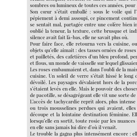
sombres ou lumineux de toutes ces années, pour s
Son cœur s’était emballé : sous le voile qui l
pépiement à demi assoupi, ce pincement continu qu
se sentait mal, partagée entre une colère bien i
oublié la teneur, la texture, cette brusque et in
silence avait fait là-bas, elle ne savait plus où.
Pour faire face, elle retourna vers la cuisine, o
objets qu’elle aimait : des tasses ornées de roses
et pailletés, des cafetières d’un bleu profond, p
et flous, un monde de vaisselle sur lequel glissai
Les roses embaumaient et, dans l’oubli de la mais
cuisine. Un soleil de verre s’était hissé le lon
dévoilé. Les paysages dévalaient hors de la porc
s’étaient levés en elle. Mais le pouvoir des chose
de pacotille, se désagrégeant elle vit une sorte d
L’accès de tachycardie reprit alors, plus intense 
ou trois mousselines perdues qui avaient, elles 
découpe et la lointaine destination féminine. El
lorsqu’elle en sortit, toute rosie par les nuance
en elle sans jamais lui dire d’où il venait.
Le trouble la gagna plus intensément encore : ell