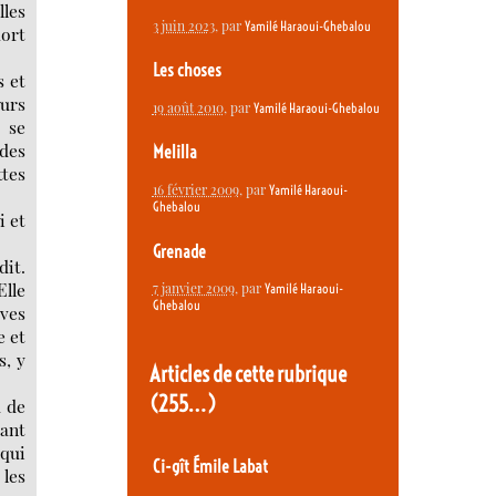
lles
3 juin 2023
, par
Yamilé Haraoui-Ghebalou
mort
Les choses
s et
eurs
19 août 2010
, par
Yamilé Haraoui-Ghebalou
 se
 des
Melilla
ttes
16 février 2009
, par
Yamilé Haraoui-
Ghebalou
i et
Grenade
dit.
Elle
7 janvier 2009
, par
Yamilé Haraoui-
Ghebalou
uves
e et
s, y
Articles de cette rubrique
(255…)
u de
rant
 qui
Ci-gît Émile Labat
 les