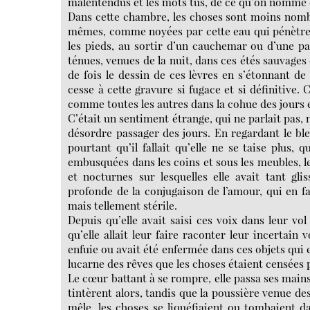
malentendus et les mots tus, de ce qu’on nomm
Dans cette chambre, les choses sont moins nomb
mêmes, comme noyées par cette eau qui pénètre cer
les pieds, au sortir d’un cauchemar ou d’une par
ténues, venues de la nuit, dans ces étés sauvages 
de fois le dessin de ces lèvres en s’étonnant de 
cesse à cette gravure si fugace et si définitive
comme toutes les autres dans la cohue des jours
C’était un sentiment étrange, qui ne parlait pas, n
désordre passager des jours. En regardant le bleu
pourtant qu’il fallait qu’elle ne se taise plus, 
embusquées dans les coins et sous les meubles, le
et nocturnes sur lesquelles elle avait tant gli
profonde de la conjugaison de l’amour, qui en fait
mais tellement stérile.
Depuis qu’elle avait saisi ces voix dans leur vol
qu’elle allait leur faire raconter leur incertain
enfuie ou avait été enfermée dans ces objets qui 
lucarne des rêves que les choses étaient censées 
Le cœur battant à se rompre, elle passa ses mains
tintèrent alors, tandis que la poussière venue d
mêle, les choses se liquéfiaient ou tombaient da