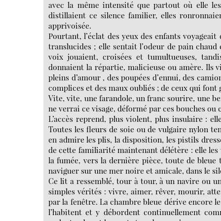
avec la même intensité que partout où elle les 
distillaient ce silence familier, elles ronronn
apprivoisée.
Pourtant, l’éclat des yeux des enfants voyageait 
translucides ; elle sentait l’odeur de pain chaud e
voix jouaient, croisées et tumultueuses, tand
donnaient la répartie, malicieuse ou amère. Ils vin
pleins d’amour , des poupées d’ennui, des camions
complices et des maux oubliés ; de ceux qui font g
Vite, vite, une farandole, un franc sourire, une b
ne verrai ce visage, déformé par ces bouches ou 
L’accès reprend, plus violent, plus insulaire : e
Toutes les fleurs de soie ou de vulgaire nylon t
en admire les plis, la disposition, les pistils dres
de cette familiarité maintenant délétère : elle le
la fumée, vers la dernière pièce, toute de bleue 
naviguer sur une mer noire et amicale, dans le sile
Ce lit a ressemblé, tour à tour, à un navire ou 
simples vérités : vivre, aimer, rêver, mourir, att
par la fenêtre. La chambre bleue dérive encore le
l’habitent et y débordent continuellement comm