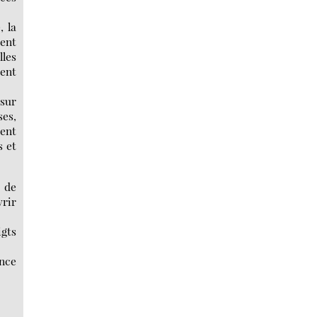
, la
ient
lles
rent
 sur
ses,
rent
s et
t de
vrir
igts
ence