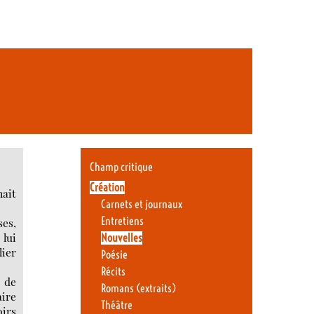
Champ critique
Création
nait
Carnets et journaux
Entretiens
ses,
 lui
Nouvelles
lier
Poésie
Récits
 de
Romans (extraits)
aire
Théâtre
oirs