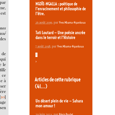
 par
NGOÏE-NGALLA : poétique de
mme,
l’enracinement et philosophie de
 est
l’être.
26 août 2019
, par
Yves Mbama-Ngankoua
inos
Tati Loutard — Une poésie ancrée
assé
dans le terroir et l’Histoire
 des
7 août 2018
, par
Yves Mbama-Ngankoua
) de
<
 qui
>
e le
ille
 ce
Articles de cette rubrique
ie à
user
(41…)
rère
[
10
]
Un désert plein de vie — Sahara
age
mon amour !
rsen
20 juin 2024
, par
Régis Poulet