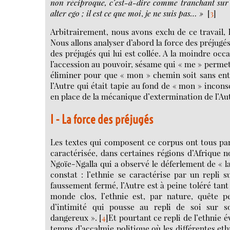
non réciproque, c’est-à-dire comme tranchant sur 
alter ego ; il est ce que moi
,
je ne suis pas… »
[
3
]
Arbitrairement, nous avons exclu de ce travail, 
Nous allons analyser d’abord la force des préjugé
des préjugés qui lui est collée. A la moindre occ
l’accession au pouvoir, sésame qui « me » permet d
éliminer pour que « mon » chemin soit sans en
l’Autre qui était tapie au fond de « mon » incons
en place de la mécanique d’extermination de l’Aut
I - La force des préjugés
Les textes qui composent ce corpus ont tous paru
caractérisée, dans certaines régions d’Afrique n
Ngoïe-Ngalla qui a observé le déferlement de « la
constat : l’ethnie se caractérise par un repli s
faussement fermé, l’Autre est à peine toléré tant
monde clos, l’ethnie est, par nature, quête p
d’intimité qui pousse au repli de soi sur s
dangereux ».
[
4
]
Et pourtant ce repli de l’ethnie é
temps d’accalmie politique où les différentes ethn