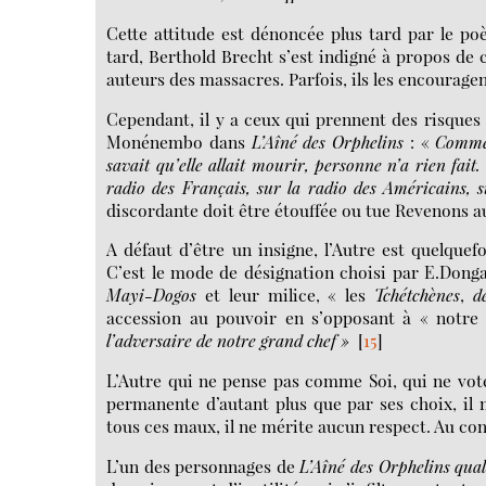
Cette attitude est dénoncée plus tard par le po
tard, Berthold Brecht s’est indigné à propos de c
auteurs des massacres. Parfois, ils les encourag
Cependant, il y a ceux qui prennent des risques 
Monénembo dans
L’Aîné des Orphelins
: «
Comm
savait qu’elle allait mourir, personne n’a rien fait.
radio des Français, sur la radio des Américains, s
discordante doit être étouffée ou tue Revenons 
A défaut d’être un insigne, l’Autre est quelque
C’est le mode de désignation choisi par E.Dongal
Mayi-Dogos
et leur milice, « les
Tchétchènes
,
d
accession au pouvoir en s’opposant à « notre
l’adversaire de notre grand chef »
[
15
]
L’Autre qui ne pense pas comme Soi, qui ne vote
permanente d’autant plus que par ses choix, il 
tous ces maux, il ne mérite aucun respect. Au contr
L’un des personnages de
L’Aîné des Orphelins qual