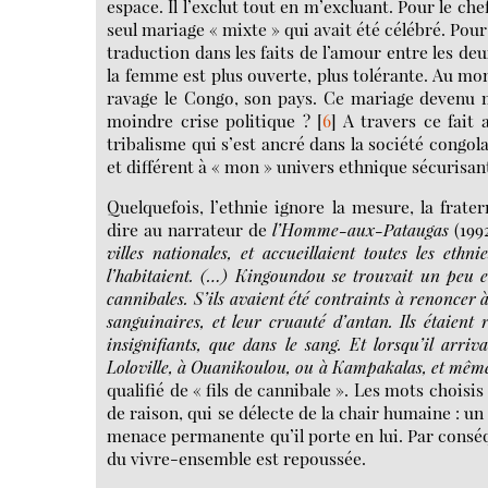
espace. Il l’exclut tout en m’excluant. Pour le che
seul mariage « mixte » qui avait été célébré. Pour
traduction dans les faits de l’amour entre les de
la femme est plus ouverte, plus tolérante. Au mom
ravage le Congo, son pays. Ce mariage devenu ma
moindre crise politique ?
[
6
]
A travers ce fait
tribalisme qui s’est ancré dans la société congol
et différent à « mon » univers ethnique sécurisan
Quelquefois, l’ethnie ignore la mesure, la frate
dire au narrateur de
l’Homme-aux-Pataugas
(199
villes nationales, et accueillaient toutes les ethn
l’habitaient. (…) Kingoundou se trouvait un peu e
cannibales. S’ils avaient été contraints à renoncer 
sanguinaires, et leur cruauté d’antan. Ils étaient 
insignifiants, que dans le sang. Et lorsqu’il arr
Loloville, à Ouanikoulou, ou à Kampakalas, et même
qualifié de « fils de cannibale ». Les mots choisis
de raison, qui se délecte de la chair humaine : un
menace permanente qu’il porte en lui. Par conséq
du vivre-ensemble est repoussée.