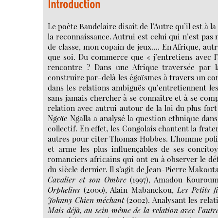
Introduction
Le poète Baudelaire disait de l’Autre qu’il est à la
la reconnaissance. Autrui est celui qui n’est pas
de classe, mon copain de jeux…. En Afrique, autr
que soi. Du commerce que « j’entretiens avec l’a
rencontre ? Dans une Afrique traversée par l
construire par-delà les égoïsmes à travers un contr
dans les relations ambiguës qu’entretiennent l
sans jamais chercher à se connaître et à se com
relation avec autrui autour de la loi du plus for
Ngoïe Ngalla a analysé la question ethnique dans
collectif. En effet, les Congolais chantent la frate
autres pour citer Thomas Hobbes. L’homme politiq
et arme les plus influençables de ses concitoy
romanciers africains qui ont eu à observer le dé
du siècle dernier. Il s’agit de Jean-Pierre Mako
Cavalier et son Ombre
(1997), Amadou Kourou
Orphelins
(2000), Alain Mabanckou,
Les Petits-f
Johnny Chien méchant
(2002). Analysant les rela
Mais déjà, au sein même de la relation avec l’autre