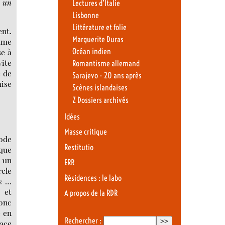
t un
Lectures d’Italie
Lisbonne
Littérature et folie
ent.
Marguerite Duras
omme
Océan indien
se à
vite
Romantisme allemand
 de
Sarajevo - 20 ans après
mise
Scènes islandaises
Z Dossiers archivés
Idées
Masse critique
iode
Restitutio
ique
t un
ERR
rcle
Résidences : le labo
 « …
 et
A propos de la RDR
onc
e en
Rechercher :
pace