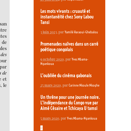
Les mots vivants : cruauté et
instantanéité chez Sony Labou
Tansi
san
utre
3 juin 2023
, par
Yamilé Haraoui-Ghebalou
stes
e de
Promenades naïves dans un carré
 des
poétique congolais
 des
9 octobre 2020
, par
Yves Mbama-
pour
Ngankoua
 par
s de
L’oubliée du cinéma gabonais
e et
, le
25 mars 2020
, par
Carinne Nkoule Nkoghe
Un thrène pour une journée noire.
L’indépendance du Congo vue par
Aimé Césaire et Tchicaya U tamsi
5 mars 2020
, par
Yves Mbama-Ngankoua
<