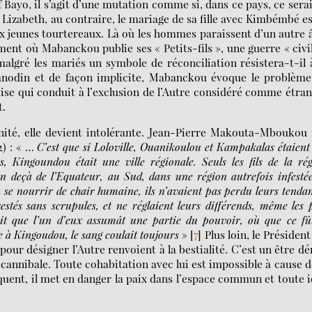
f Bayo, il s’agit d’une mutation comme si, dans ce pays, ce serai
 Lizabeth, au contraire, le mariage de sa fille avec Kimbémbé es
ux jeunes tourtereaux. Là où les hommes paraissent d’un autre 
ent où Mabanckou publie ses « Petits-fils », une guerre « civi
lgré les mariés un symbole de réconciliation résistera-t-il 
 anodin et de façon implicite, Mabanckou évoque le problème
aise qui conduit à l’exclusion de l’Autre considéré comme étra
t.
rnité, elle devient intolérante. Jean-Pierre Makouta-Mboukou 
2) : « …
C’est que si Loloville, Ouanikoulou et Kampakalas étaient
ies, Kingoundou était une ville régionale. Seuls les fils de la ré
n deçà de l’Equateur, au Sud, dans une région autrefois infesté
à se nourrir de chair humaine, ils n’avaient pas perdu leurs tenda
restés sans scrupules, et ne réglaient leurs différends, même les 
ivait que l’un d’eux assumât une partie du pouvoir, où que ce fû
 à Kingoudou, le sang coulait toujours
»
[
7
]
Plus loin, le Président
 pour désigner l’Autre renvoient à la bestialité. C’est un être d
 cannibale. Toute cohabitation avec lui est impossible à cause d
uent, il met en danger la paix dans l’espace commun et toute 