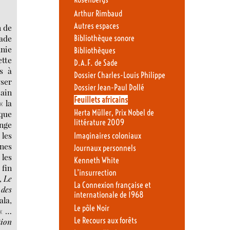
Rosenbergs
Arthur Rimbaud
Autres espaces
n de
rade
Bibliothèque sonore
hnie
Bibliothèques
ette
D.A.F. de Sade
s à
Dossier Charles-Louis Philippe
yser
Dossier Jean-Paul Dollé
bain
Feuillets africains
« la
Herta Müller, Prix Nobel de
que
littérature 2009
onge
 les
Imaginaires coloniaux
ines
Journaux personnels
 les
Kenneth White
 fin
L’insurrection
,
Le
La Connexion française et
 des
internationale de 1968
la,
Le pôle Noir
 « …
Le Recours aux forêts
tion