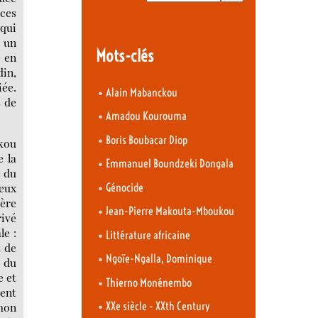
nces
 qui
u un
Mots-clés
e en
in,
iée.
•
Alain Mabanckou
s de
•
Amadou Kourouma
•
Boris Boubacar Diop
kou
 la
•
Emmanuel Boundzeki Dongala
e du
•
reux
Génocide
mère
•
Jean-Pierre Makouta-Mboukou
rivé
le :
•
Littérature africaine
t de
•
Ngoïe-Ngalla, Dominique
 du
e et
•
Thierno Monénembo
sent
•
 mon
XXe siècle - XXth Century