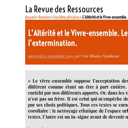
La Revue des Ressources
Accueil
>
Dossiers
>
Feuillets africains
>
L’Altérité et le Vivre-ensemble.
L’Altérité et le Vivre-ensemble. Le
l’extermination.
mercredi 11 septembre 2019
, par
Yves Mbama-Ngankoua
« Le vivre-ensemble suppose l’acceptation des r
différent comme étant un être à part entière
enrichi par nos différents apports. Or, dans les 
n’est pas un frère. Il est celui qui m’empêche
par ses choix politiques. Tous ces textes se car
corollaire : le nettoyage ethnique de l’espace u
textes, l’Autre est un in-signe avant de devenir u