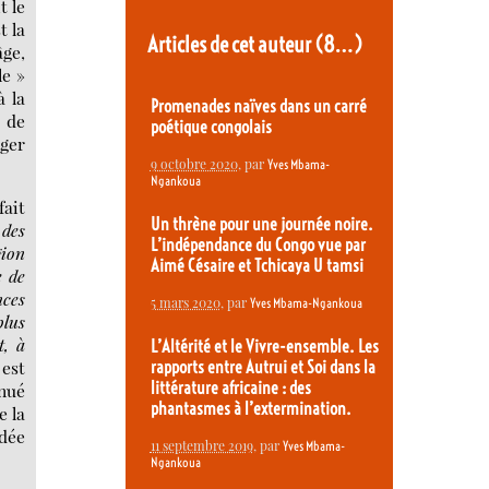
t le
t la
Articles de cet auteur
(8…)
âge,
le »
à la
Promenades naïves dans un carré
 de
poétique congolais
nger
9 octobre 2020
, par
Yves Mbama-
Ngankoua
fait
Un thrène pour une journée noire.
 des
L’indépendance du Congo vue par
gion
Aimé Césaire et Tchicaya U tamsi
e de
nces
5 mars 2020
, par
Yves Mbama-Ngankoua
plus
t, à
L’Altérité et le Vivre-ensemble. Les
 est
rapports entre Autrui et Soi dans la
littérature africaine : des
énué
phantasmes à l’extermination.
e la
idée
11 septembre 2019
, par
Yves Mbama-
Ngankoua