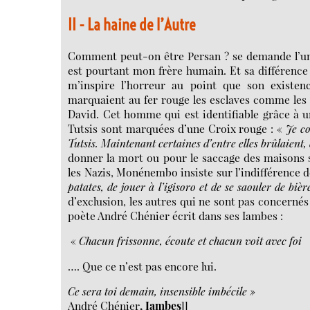
II - La haine de l’Autre
Comment peut-on être Persan ? se demande l’u
est pourtant mon frère humain. Et sa différence 
m’inspire l’horreur au point que son existe
marquaient au fer rouge les esclaves comme les Na
David. Cet homme qui est identifiable grâce à 
Tutsis sont marquées d’une Croix rouge : «
Je co
Tutsis. Maintenant
certaines d’entre elles
brûlaient,
donner la mort ou pour le saccage des maisons s
les Nazis, Monénembo insiste sur l’indifférence d
patates, de jouer à
l’igisoro
et de se saouler de biè
d’exclusion, les autres qui ne sont pas concernés
poète André Chénier écrit dans ses Iambes :
«
Chacun frissonne, écoute et chacun voit avec foi
…. Que ce n’est pas encore lui.
Ce sera toi demain, insensible imbécile »
André Chénier
,
Iambes
]]