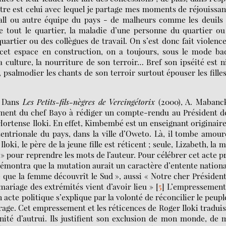
utre est celui avec lequel je partage mes moments de réjouissa
tball ou autre équipe du pays - de malheurs comme les deuils
de tout le quartier, la maladie d’une personne du quartier o
uartier ou des collègues de travail. On s’est donc fait violenc
cet espace en construction, on a toujours, sous le mode bad
a culture, la nourriture de son terroir… Bref son ipséité est n
 psalmodier les chants de son terroir surtout épouser les fille
e. Dans
Les Petits-fils-nègres de Vercingétorix
(2000), A. Mabanc
ment du chef Bayo à rédiger un compte-rendu au Président de
rtense Iloki. En effet, Kimbembé est un enseignant originair
tentrionale du pays, dans la ville d’Oweto. Là, il tombe amou
loki, le père de la jeune fille est réticent ; seule, Lizabeth, la 
» pour reprendre les mots de l’auteur. Pour célébrer cet acte p
Il démontra que la mutation aurait un caractère d’entente nationa
e que la femme découvrît le Sud », aussi « Notre cher Présiden
ariage des extrémités vient d’avoir lieu »
[
5
]
L’empressement
cte politique s’explique par la volonté de réconcilier le peupl
 rage. Cet empressement et les réticences de Roger Iloki tradui
anité d’autrui. Ils justifient son exclusion de mon monde, de