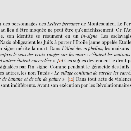
n des personnages des
Lettres persanes
de Montesquieu. Le Per
au lieu d’être moquée ne peut être qu’enrichissement. Or, l’A
nce, son identité se résument en un
in-signe
. Les esclavagi
zis obligeaient les Juifs à porter l’Etoile jaune appelée Etoil
un signe mérite la mort. Dans
L’Aîné des orphelins
, les maisons
mpris le sens des croix rouges sur les murs : c’étaient les maisons
 d’autres étaient encerclées
»
[
11
]
Ces signes deviennent le droit 
ignalées par l’in-signe. Comme pendant le génocide des Juifs
es autres, les non Tutsis «
Le village continua de sarcler les carré
re de banane et de vin de palme »
[
12
]
Dans tout acte de violenc
 sont indifférents. Avant son exécution par les Révolutionnaires