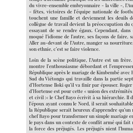
du vivre-ensemble embryonnaire - la ville -, l’A
- fêtes, victoires de l’équipe nationale de foo
touchent une famille et deviennent les deuils 
collègue de travail devient la préoccupation du q
essayant de se rendre égaux. Cependant, dans 
moqué l’idiome de l’autre, ses façons de faire, s
Aller au-devant de l’Autre, manger sa nourriture,
son ethnie, c’est se faire violence.
Loin de la scène politique, l’Autre est un frèr
montre l’enthousiasme débordant et l’empresse
République après le mariage de Kimbembé avec Ho
Sud du Viétongo qui travaille dans la partie sep
d’Hortense Iloki qu’il va finir par épouser. Roger I
d’Hortense est pour cette « union des extrémités 
et civil :« le Chef Bayo écrivit à sa hiérarchie. 
l’époux ayant connu le Nord, il serait souhaitabl
la République serait heureux d’apprendre qu’un m
chef Bayo pour transformer un simple mariage en a
le pays dans un contexte de conflit armé qui fait
la force des préjugés. Les préjugés nient l’hum