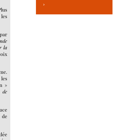
>
Plus
 les
 par
onde
r la
oix
yme.
 les
n »
e de
nace
é de
idée