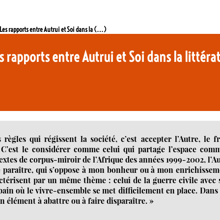
 Les rapports entre Autrui et Soi dans la (…)
s rapports entre Autrui et Soi dans la littér
ègles qui régissent la société, c’est accepter l’Autre, le f
. C’est le considérer comme celui qui partage l’espace com
textes de corpus-miroir de l’Afrique des années 1999-2002, l’A
 de paraître, qui s’oppose à mon bonheur ou à mon enrichisse
actérisent par un même thème : celui de la guerre civile avec
rbain où le vivre-ensemble se met difficilement en place. Dans
n élément à abattre ou à faire disparaître. »