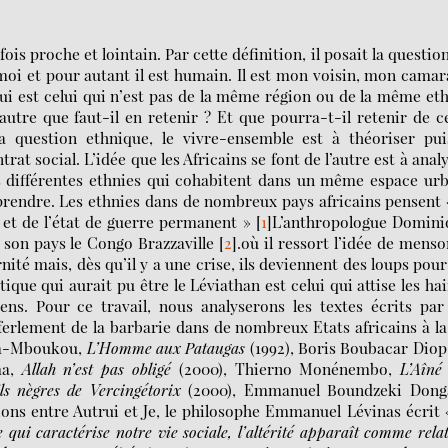
 fois proche et lointain. Par cette définition, il posait la questio
 moi et pour autant il est humain. Il est mon voisin, mon cama
ui est celui qui n’est pas de la même région ou de la même et
utre que faut-il en retenir ? Et que pourra-t-il retenir de c
a question ethnique, le vivre-ensemble est à théoriser pui
at social. L’idée que les Africains se font de l’autre est à anal
es différentes ethnies qui cohabitent dans un même espace ur
prendre. Les ethnies dans de nombreux pays africains pensent 
t et de l’état de guerre permanent »
[
1
]
L’anthropologue Domini
 son pays le Congo Brazzaville
[
2
]
.où il ressort l’idée de mens
rnité mais, dès qu’il y a une crise, ils deviennent des loups pour
ue qui aurait pu être le Léviathan est celui qui attise les ha
ens. Pour ce travail, nous analyserons les textes écrits par
ferlement de la barbarie dans de nombreux Etats africains à la
uta-Mboukou,
L’Homme aux Pataugas
(1992), Boris Boubacar Diop
ma,
Allah n’est pas obligé
(2000), Thierno Monénembo,
L’Aîné
ils nègres de Vercingétorix
(2000), Emmanuel Boundzeki Donga
tions entre Autrui et Je, le philosophe Emmanuel Lévinas écrit
 qui caractérise notre vie sociale, l’altérité apparaît comme rela