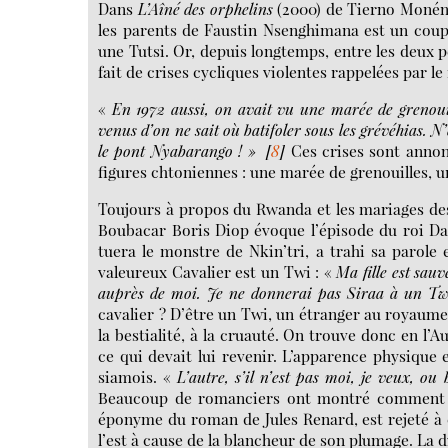
Dans
L’Aîné des orphelins
(2000) de Tierno Monéne
les parents de Faustin Nsenghimana est un coup
une Tutsi. Or, depuis longtemps, entre les deux p
fait de crises cycliques violentes rappelées par le
«
En 1972 aussi, on avait vu une marée de grenoui
venus d’on ne sait où batifoler sous les grévéhias. 
le pont Nyabarango ! »
[
8
]
Ces crises sont annon
figures chtoniennes : une marée de grenouilles, 
Toujours à propos du Rwanda et les mariages des
Boubacar Boris Diop évoque l’épisode du roi Dap
tuera le monstre de Nkin’tri, a trahi sa parole
valeureux Cavalier est un Twi : «
Ma fille est sau
auprès de moi. Je ne donnerai pas Siraa à un Tw
cavalier ? D’être un Twi, un étranger au royaume ;
la bestialité, à la cruauté. On trouve donc en l’A
ce qui devait lui revenir. L’apparence physique e
siamois. «
L’autre, s’il n’est pas moi, je veux, ou 
Beaucoup de romanciers ont montré comment le 
éponyme du roman de Jules Renard, est rejeté à 
l’est à cause de la blancheur de son plumage. La d