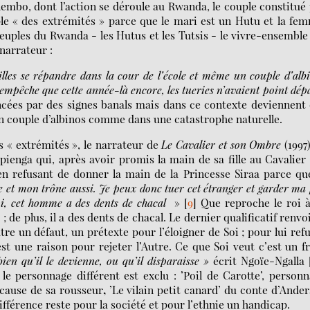
mbo, dont l’action se déroule au Rwanda, le couple constitué
le « des extrémités » parce que le mari est un Hutu et la fe
euples du Rwanda - les Hutus et les Tutsis - le vivre-ensemble
 narrateur :
lles se répandre dans la cour de l’école et même un couple d’alb
N’empêche que cette année-là encore, les tueries n’avaient point dép
cées par des signes banals mais dans ce contexte deviennent
un couple d’albinos comme dans une catastrophe naturelle.
 « extrémités », le narrateur de
Le Cavalier et son Ombre
(1997
ienga qui, après avoir promis la main de sa fille au Cavalier
 en refusant de donner la main de la Princesse Siraa parce qu
ve et mon trône aussi. Je peux donc tuer cet étranger et garder ma f
i, cet homme a des dents de chacal
»
[
9
]
Que reproche le roi à
 de plus, il a des dents de chacal. Le dernier qualificatif renvo
utre un défaut, un prétexte pour l’éloigner de Soi ; pour lui ref
st une raison pour rejeter l’Autre. Ce que Soi veut c’est un f
bien
qu’il le devienne, ou
qu’
il disparaisse
»
écrit Ngoïe-Ngalla
personnage différent est exclu : ’Poil de Carotte’, personn
cause de sa rousseur
,
’Le vilain petit canard’ du conte d’Ande
ifférence reste pour la société et pour l’ethnie un handicap.