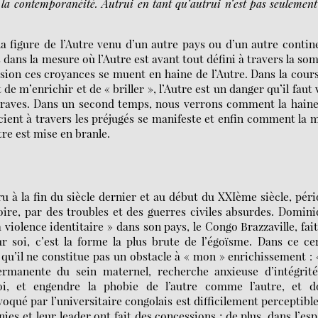
la contemporanéité. Autrui en tant qu’autrui n’est pas seulemen
la figure de l’Autre venu d’un autre pays ou d’un autre contin
s dans la mesure où l’Autre est avant tout défini à travers la s
asion ces croyances se muent en haine de l’Autre. Dans la cour
e m’enrichir et de « briller », l’Autre est un danger qu’il faut 
traves. Dans un second temps, nous verrons comment la haine
cient à travers les préjugés se manifeste et enfin comment la 
re est mise en branle.
 à la fin du siècle dernier et au début du XXIème siècle, pér
oire, par des troubles et des guerres civiles absurdes. Domin
 violence identitaire » dans son pays, le Congo Brazzaville, fai
ur soi, c’est la forme la plus brute de l’égoïsme. Dans ce ce
 qu’il ne constitue pas un obstacle à « mon » enrichissement :
ermanente du sein maternel, recherche anxieuse d’intégrité
oi, et engendre la phobie de l’autre comme l’autre, et d
voqué par l’universitaire congolais est difficilement perceptibl
ies et leur leader ont fait des concessions ; de plus, dans l’es