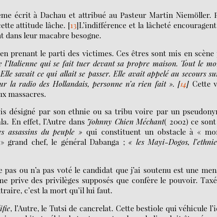
ème écrit à Dachau et attribué au Pasteur Martin Niemöller. 
ette attitude lâche.
[
13
]
L’indifférence et la lâcheté encouragent
ent dans leur macabre besogne.
en prenant le parti des victimes. Ces êtres sont mis en scène
e
l’Italienne qui se fait tuer devant sa propre maison. Tout le m
 Elle savait ce qui allait se passer. Elle avait appelé au secours su
ur la radio des Hollandais, personne n’a rien fait ».
[
14
]
Cette v
aux massacres.
fois désigné par son ethnie ou sa tribu voire par un pseudon
a. En effet, l’Autre dans
Johnny Chien Méchant
( 2002) ce sont
es assassins du peuple »
qui constituent un obstacle à « mo
 » grand chef, le général Dabanga ;
« les Mayi-Dogos, l’ethni
 pas ou n’a pas voté le candidat que j’ai soutenu est une me
me prive des privilèges supposés que confère le pouvoir. Tax
aire, c’est la mort qu’il lui faut.
ifie
, l’Autre, le Tutsi de cancrelat. Cette bestiole qui véhicule l’