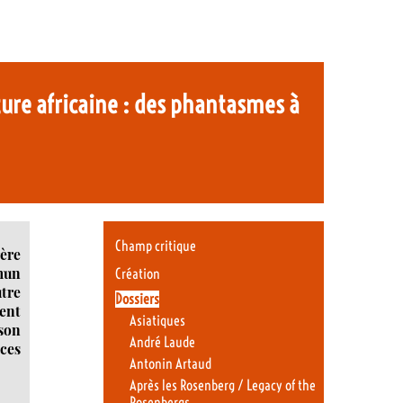
ature africaine : des phantasmes à
Champ critique
rère
mun
Création
utre
Dossiers
ment
Asiatiques
 son
André Laude
 ces
Antonin Artaud
Après les Rosenberg / Legacy of the