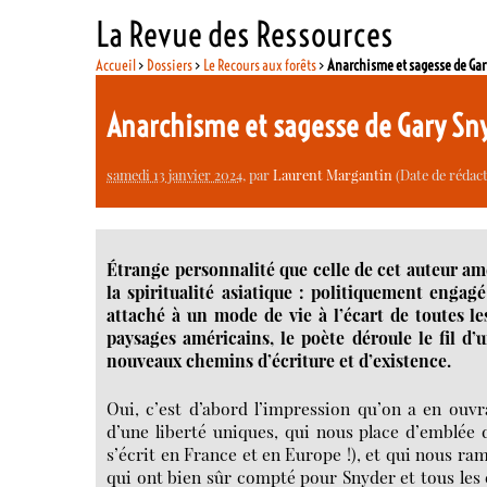
La Revue des Ressources
Accueil
>
Dossiers
>
Le Recours aux forêts
>
Anarchisme et sagesse de Ga
Anarchisme et sagesse de Gary Sn
samedi 13 janvier 2024
, par
Laurent Margantin
(Date de rédacti
Étrange personnalité que celle de cet auteur am
la spiritualité asiatique : politiquement enga
attaché à un mode de vie à l’écart de toutes l
paysages américains, le poète déroule le fil d
nouveaux chemins d’écriture et d’existence.
Oui, c’est d’abord l’impression qu’on a en ouv
d’une liberté uniques, qui nous place d’emblée
s’écrit en France et en Europe !), et qui nous 
qui ont bien sûr compté pour Snyder et tous les é