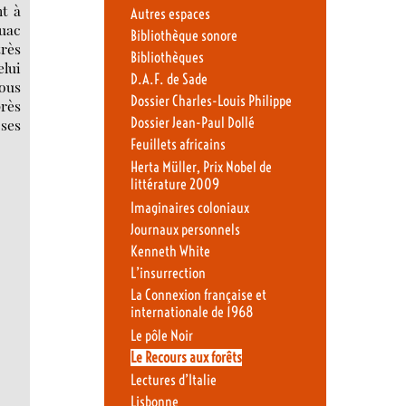
t à
Autres espaces
ouac
Bibliothèque sonore
très
Bibliothèques
elui
D.A.F. de Sade
nous
Dossier Charles-Louis Philippe
près
Dossier Jean-Paul Dollé
 ses
Feuillets africains
Herta Müller, Prix Nobel de
littérature 2009
Imaginaires coloniaux
Journaux personnels
Kenneth White
L’insurrection
La Connexion française et
internationale de 1968
Le pôle Noir
Le Recours aux forêts
Lectures d’Italie
Lisbonne