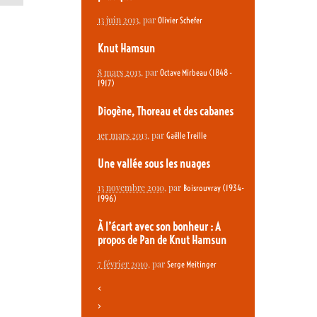
13 juin 2013
, par
Olivier Schefer
Knut Hamsun
8 mars 2013
, par
Octave Mirbeau (1848 -
1917)
Diogène, Thoreau et des cabanes
1er mars 2013
, par
Gaëlle Treille
Une vallée sous les nuages
13 novembre 2010
, par
Boisrouvray (1934-
1996)
À l’écart avec son bonheur : A
propos de Pan de Knut Hamsun
7 février 2010
, par
Serge Meitinger
<
>