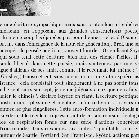
e une écriture sympathique mais sans profondeur ni cohéren
ricain, en l’opposant aux grandes constructions poétiq
t du même coup les épopées postpoundiennes, celles d’Olson e
ortant dans l’émergence de la nouvelle génération). Bref, une s
éoccupée de pensée poétique, souvent lourde… Or en lisant Sny
ui sous-tend cette écriture, bien loin des clichés faciles. Il
ande liberté dans cette poésie, mais soutenues par une vr
ngue d’ailleurs de ses amis, comme il le reconnaît lui-même : "
 Ginsberg transmettent sans aucun doute une atmosphère as
istance : cela consistait tout simplement à ne pas sortir tous
auche sept soirs sur sept, je ne me joignais à eux que deux fois
ier le chinois ", déclare Snyder en riant. L’écriture poétique
nstitution - physique et mentale - d’un individu, à travers u
ntres les plus singulières. Cette auto-formation individuelle n
la Snyder est le meilleur représentant de cet anarchisme écolog
ice de respiration fondé sur une série d’actions concrètes
rois mondes, trois royaumes, six routes ", qui établit la liste
autour de Seattle, Portland, San Francisco, Kyôto), actions par