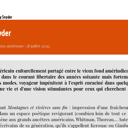
ry Snyder
yder
on antérieure : 28 juillet 2021).
éricain culturellement partagé entre le vieux fond amérindie
gé dans le courant libertaire des années soixante mais forte
es modes, voyageur impénitent à l’esprit enraciné dans quel
’une vie et d’une vision stimulantes pour ceux qui cherchent
rant
Montagnes et rivières sans fin
: impression d’une fraîcheu
 dans un espace poétique revigorant (combien loin de tout ce
ramène aux grands ancêtres américains, Whitman, Thoreau… Aut
crivains de sa génération, qu’ils s’appellent Kerouac ou Ginsb