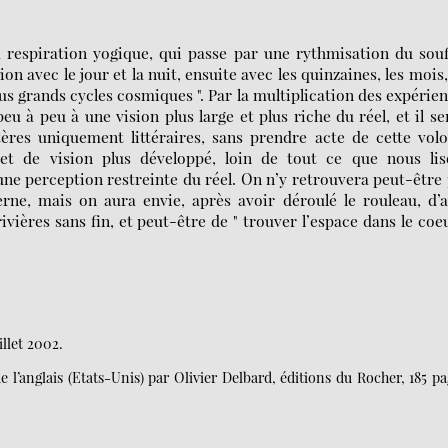
 respiration yogique, qui passe par une rythmisation du souf
tion avec le jour et la nuit, ensuite avec les quinzaines, les mois,
s grands cycles cosmiques ". Par la multiplication des expérie
eu à peu à une vision plus large et plus riche du réel, et il se
ères uniquement littéraires, sans prendre acte de cette vol
et de vision plus développé, loin de tout ce que nous lis
ne perception restreinte du réel. On n’y retrouvera peut-être
rne, mais on aura envie, après avoir déroulé le rouleau, d’a
ères sans fin, et peut-être de " trouver l’espace dans le coeu
illet 2002.
e l’anglais (Etats-Unis) par Olivier Delbard, éditions du Rocher, 185 pa