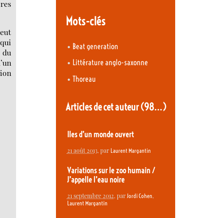
bres
Mots-clés
eut
 qui
•
Beat generation
i du
•
d’un
Littérature anglo-saxonne
sion
•
Thoreau
Articles de cet auteur
(98…)
Iles d’un monde ouvert
21 août 2013
, par
Laurent Margantin
Variations sur le zoo humain /
J’appelle l’eau noire
21 septembre 2012
, par
,
Jordi Cohen
Laurent Margantin