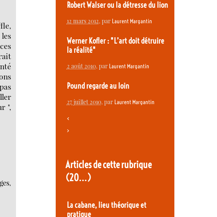
Robert Walser ou la détresse du lion
12 mars 2012
, par
Laurent Margantin
fle,
 les
Werner Kofler : "L’art doit détruire
nces
la réalité"
rait
onté
2 août 2010
, par
Laurent Margantin
ons
Pound regarde au loin
 pas
ller
27 juillet 2010
, par
Laurent Margantin
r ",
<
>
Articles de cette rubrique
(20…)
ges,
La cabane, lieu théorique et
pratique