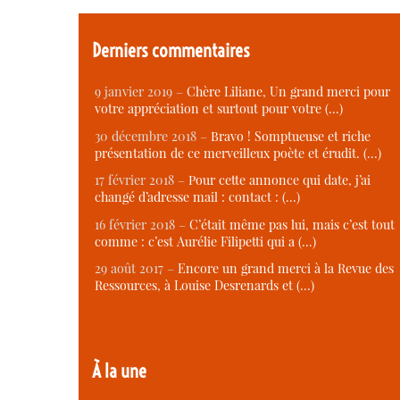
Derniers commentaires
9 janvier 2019 –
Chère Liliane, Un grand merci pour
votre appréciation et surtout pour votre (…)
30 décembre 2018 –
Bravo ! Somptueuse et riche
présentation de ce merveilleux poète et érudit. (…)
17 février 2018 –
Pour cette annonce qui date, j’ai
changé d’adresse mail : contact : (…)
16 février 2018 –
C’était même pas lui, mais c’est tout
comme : c’est Aurélie Filipetti qui a (…)
29 août 2017 –
Encore un grand merci à la Revue des
Ressources, à Louise Desrenards et (…)
À la une