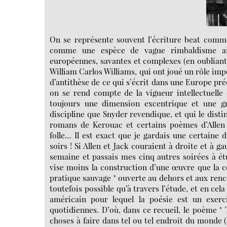
On se représente souvent l’écriture beat comm
comme une espèce de vague rimbaldisme amé
européennes, savantes et complexes (en oublian
William Carlos Williams, qui ont joué un rôle imp
d’antithèse de ce qui s’écrit dans une Europe pr
on se rend compte de la vigueur intellectuelle q
toujours une dimension excentrique et une gr
discipline que Snyder revendique, et qui le disti
romans de Kerouac et certains poèmes d’Allen
folle… Il est exact que je gardais une certaine d
soirs ! Si Allen et Jack couraient à droite et à g
semaine et passais mes cinq autres soirées à étud
vise moins la construction d’une œuvre que la co
pratique sauvage " ouverte au dehors et aux renco
toutefois possible qu’à travers l’étude, et en ce
américain pour lequel la poésie est un exerc
quotidiennes. D’où, dans ce recueil, le poème " T
choses à faire dans tel ou tel endroit du monde (