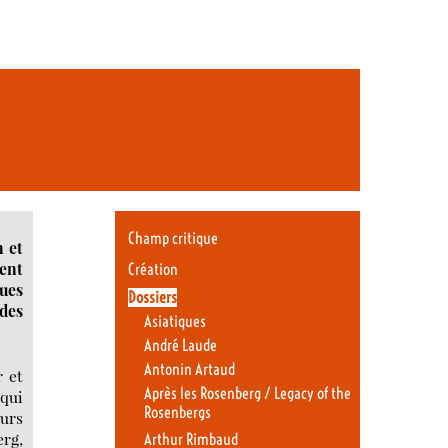
Champ critique
n et
ment
Création
ques
Dossiers
 des
Asiatiques
André Laude
Antonin Artaud
r et
Après les Rosenberg / Legacy of the
 qui
Rosenbergs
eurs
erg,
Arthur Rimbaud