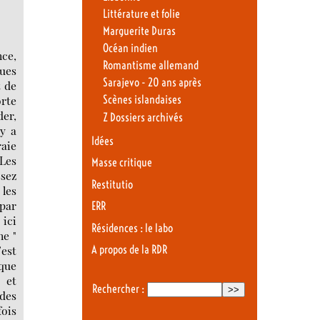
Littérature et folie
Marguerite Duras
Océan indien
ce,
Romantisme allemand
ues
Sarajevo - 20 ans après
t de
orte
Scènes islandaises
der,
Z Dossiers archivés
 y a
Idées
aie
 Les
Masse critique
sez
Restitutio
 les
 par
ERR
 ici
Résidences : le labo
ne "
A propos de la RDR
’est
ique
 et
Rechercher :
 des
fois