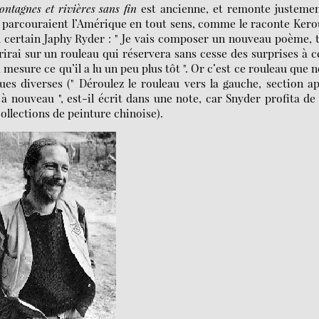
ntagnes et rivières sans fin
est ancienne, et remonte justemen
on parcouraient l’Amérique en tout sens, comme le raconte Ker
un certain Japhy Ryder : " Je vais composer un nouveau poème, 
écrirai sur un rouleau qui réservera sans cesse des surprises à c
à mesure ce qu’il a lu un peu plus tôt ". Or c’est ce rouleau que 
es diverses (" Déroulez le rouleau vers la gauche, section a
r à nouveau ", est-il écrit dans une note, car Snyder profita de
ollections de peinture chinoise).