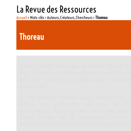
La Revue des Ressources
Accueil
> Mots-clés > Auteurs, Créateurs, Chercheurs >
Thoreau
Thoreau
Henry David Thoreau, né David Henry Thor
1817 à Concord (Massachusetts) où il est m
est un essayiste, philosophe, mémor
américain.
Il est surtout connu pour Walden or L
(1854), ses réflexions sur une vie s
technologie, dans les bois, ainsi que pou
civile (1849), où il argumente l’idée
individuelle à un gouvernement jugé souve