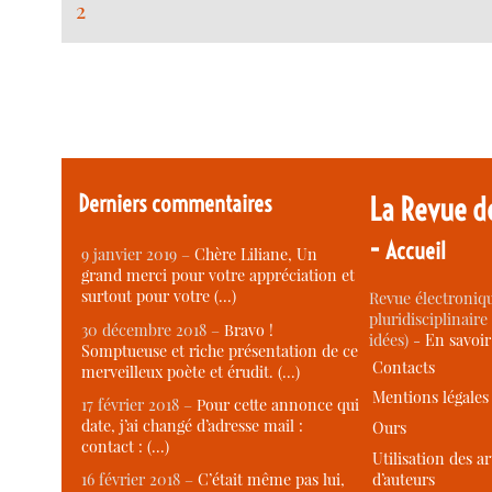
2
Derniers commentaires
La Revue d
-
Accueil
9 janvier 2019 –
Chère Liliane, Un
grand merci pour votre appréciation et
surtout pour votre (…)
Revue électroniqu
pluridisciplinaire 
30 décembre 2018 –
Bravo !
idées) -
En savoi
Somptueuse et riche présentation de ce
Contacts
merveilleux poète et érudit. (…)
Mentions légales
17 février 2018 –
Pour cette annonce qui
date, j’ai changé d’adresse mail :
Ours
contact : (…)
Utilisation des ar
d’auteurs
16 février 2018 –
C’était même pas lui,