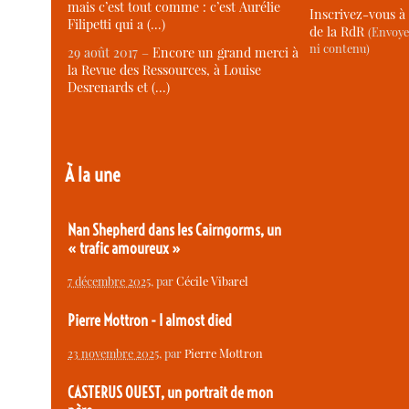
mais c’est tout comme : c’est Aurélie
Inscrivez-vous à 
Filipetti qui a (…)
de la RdR
(Envoye
ni contenu)
29 août 2017 –
Encore un grand merci à
la Revue des Ressources, à Louise
Desrenards et (…)
À la une
Nan Shepherd dans les Cairngorms, un
« trafic amoureux »
7 décembre 2025
, par
Cécile Vibarel
Pierre Mottron - I almost died
23 novembre 2025
, par
Pierre Mottron
CASTERUS OUEST, un portrait de mon