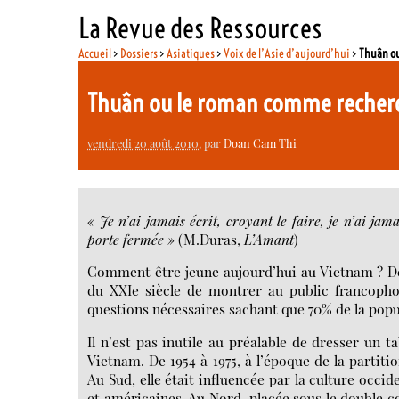
La Revue des Ressources
Accueil
>
Dossiers
>
Asiatiques
>
Voix de l’Asie d’aujourd’hui
>
Thuân o
Thuân ou le roman comme reche
vendredi 20 août 2010
, par
Doan Cam Thi
« Je n’ai jamais écrit, croyant le faire, je n’ai ja
porte fermée »
(M.Duras,
L’Amant
)
Comment être jeune aujourd’hui au Vietnam ? De q
du XXIe siècle de montrer au public francophon
questions nécessaires sachant que 70% de la popu
Il n’est pas inutile au préalable de dresser un t
Vietnam. De 1954 à 1975, à l’époque de la partitio
Au Sud, elle était influencée par la culture occ
et américaines. Au Nord, placée sous le double 