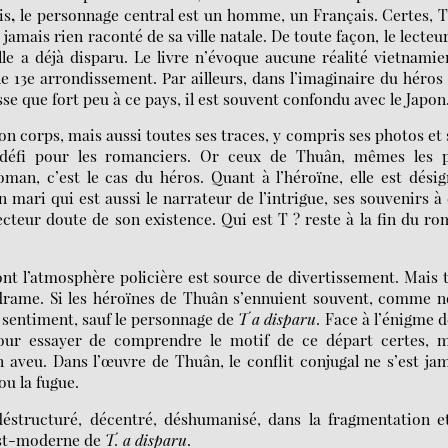
is
,
le personnage central est un homme, un Français. Certes, T
 jamais rien raconté de sa ville natale. De toute façon, le lecteu
lle a déjà disparu. Le livre n’évoque aucune réalité vietnami
e 13e arrondissement. Par ailleurs, dans l’imaginaire du héros
sse que fort peu à ce pays, il est souvent confondu avec le Japon
n corps, mais aussi toutes ses traces, y compris ses photos et
éfi pour les romanciers. Or ceux de Thuân, mêmes les p
an, c’est le cas du héros. Quant à l’héroïne, elle est dési
 mari qui est aussi le narrateur de l’intrigue, ses souvenirs à 
lecteur doute de son existence. Qui est T ? reste à la fin du r
t l’atmosphère policière est source de divertissement. Mais 
ns drame. Si les héroïnes de Thuân s’ennuient souvent, comme 
e sentiment, sauf le personnage de
T a disparu
. Face à l’énigme d
pour essayer de comprendre le motif de ce départ certes, m
 aveu. Dans l’œuvre de Thuân, le conflit conjugal ne s’est ja
ou la fugue.
 déstructuré, décentré, déshumanisé, dans la fragmentation e
st-moderne de
T. a disparu
.