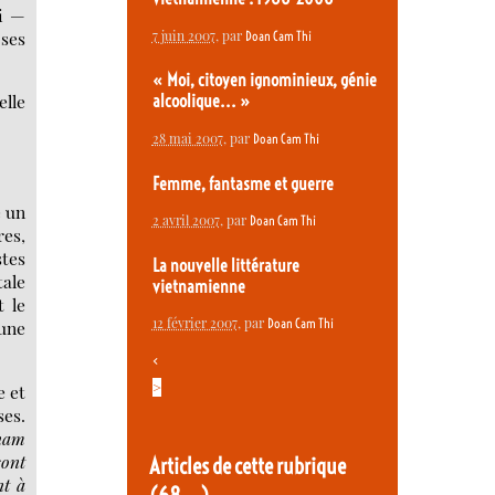
ri —
 ses
7 juin 2007
, par
Doan Cam Thi
« Moi, citoyen ignominieux, génie
elle
alcoolique... »
28 mai 2007
, par
Doan Cam Thi
Femme, fantasme et guerre
 un
2 avril 2007
, par
Doan Cam Thi
res,
stes
La nouvelle littérature
tale
vietnamienne
t le
12 février 2007
, par
Doan Cam Thi
une
<
>
e et
ses.
nam
sont
Articles de cette rubrique
nt à