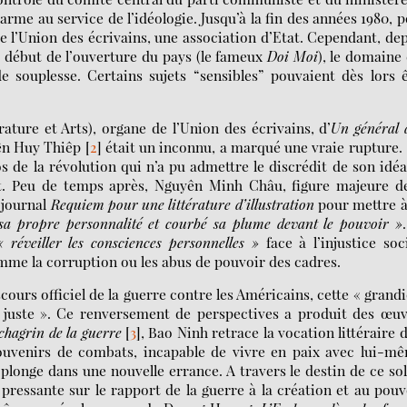
arme au service de l’idéologie. Jusqu’à la fin des années 1980, 
 l’Union des écrivains, une association d’Etat. Cependant, de
 début de l’ouverture du pays (le fameux
Doi Moi
), le domaine
de souplesse. Certains sujets “sensibles” pouvaient dès lors 
érature et Arts), organe de l’Union des écrivains, d’
Un général 
yên Huy Thiêp
[
2
]
était un inconnu, a marqué une vraie rupture.
os de la révolution qui n’a pu admettre le discrédit de son idéa
nt. Peu de temps après, Nguyên Minh Châu, figure majeure d
e journal
Requiem pour une littérature d’illustration
pour mettre à
 sa propre personnalité et courbé sa plume devant le pouvoir »
« réveiller les consciences personnelles »
face à l’injustice soc
me la corruption ou les abus de pouvoir des cadres.
cours officiel de la guerre contre les Américains, cette « grand
 « juste ». Ce renversement de perspectives a produit des œu
chagrin de la guerre
[
3
]
, Bao Ninh retrace la vocation littéraire 
ouvenirs de combats, incapable de vivre en paix avec lui-m
plonge dans une nouvelle errance. A travers le destin de ce so
pressante sur le rapport de la guerre à la création et au pouv