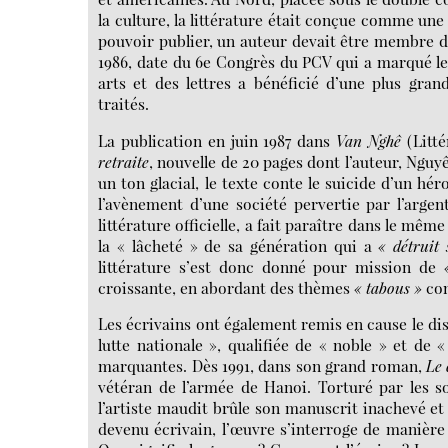
la culture, la littérature était conçue comme une 
pouvoir publier, un auteur devait être membre de
1986, date du 6e Congrès du PCV qui a marqué le
arts et des lettres a bénéficié d’une plus gran
traités.
La publication en juin 1987 dans
Van Nghê
(Litt
retraite
, nouvelle de 20 pages dont l’auteur, Ngu
un ton glacial, le texte conte le suicide d’un hér
l’avènement d’une société pervertie par l’arge
littérature officielle, a fait paraître dans le mêm
la « lâcheté » de sa génération qui a
« détruit
littérature s’est donc donné pour mission de
croissante, en abordant des thèmes
« tabous »
com
Les écrivains ont également remis en cause le dis
lutte nationale », qualifiée de « noble » et de
marquantes. Dès 1991, dans son grand roman,
Le 
vétéran de l’armée de Hanoi. Torturé par les s
l’artiste maudit brûle son manuscrit inachevé et 
devenu écrivain, l’œuvre s’interroge de manière 