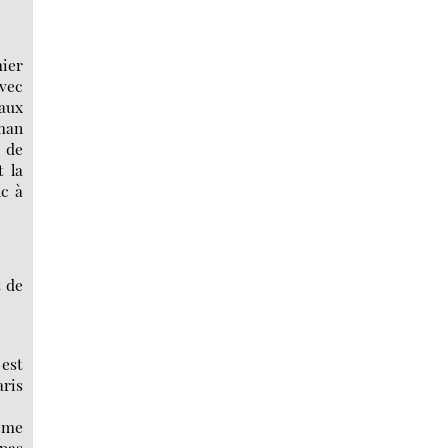
mier
avec
 aux
oman
s de
t la
nc à
t de
 est
aris
ême
 pas