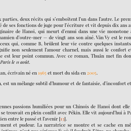
arties, deux récits qui s’emboîtent l’un dans l’autre. Le pre
 de ses fonctions de juge pour l’écriture et vit depuis dix ans 
originaire de Hanoi, qui meurt d’ennui dans une vie monotone
namien d’outre-mer — de vingt ans son aîné. Vân Vy est le r
 ceux qui, comme B, brûlent leur vie contre quelques instant
ignifie non seulement l’amour charnel, mais aussi le confort e
lle est leur point commun. Avec ce roman, Thuân met fin do
e
Paris le
11 août
.
an, écrivain né en
1965
et mort du sida en
2005
.
est un mélange subtil d’humour et de fantaisie, d’inconfort e
iennes passions humiliées pour un Chinois de Hanoi dont elle
trouvait en plein conflit avec Pékin. Elle vit aujourd’hui à P
lien entre le passé et l’avenir
[
13
]
.
lement et pudeur. La narratrice se montre et se cache en m
ntimes, n’est pas sérieuse là où il faudrait l’être, ne cherche