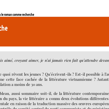
u le roman comme recherche
rche
mais aimé, croyant aimer, je n’ai jamais rien fait qu’attendre devan
uoi rêvent les jeunes ? Qu’écrivent-ils ? Est-il possible à l’
e cette face cachée de la littérature vietnamienne ? Autan
lation a moins de 30 ans.
ableau, aussi sommaire soit-il, de la littérature contemporain
n du pays, la vie littéraire a connu deux évolutions différentes
identale en raison de la traduction massive des œuvres europée
contrôle du comité central du parti communiste et du ministèr