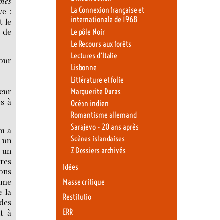
mes
La Connexion française et
ve :
internationale de 1968
t le
r de
Le pôle Noir
Le Recours aux forêts
Lectures d’Italie
pour
Lisbonne
Littérature et folie
leur
Marguerite Duras
es à
Océan indien
Romantisme allemand
Sarajevo - 20 ans après
am a
Scènes islandaises
s un
s un
Z Dossiers archivés
ères
Idées
ions
omme
Masse critique
e la
Restitutio
 des
nt à
ERR