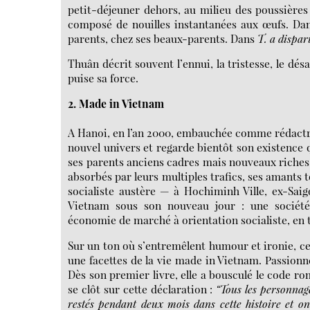
petit-déjeuner dehors, au milieu des poussières
composé de nouilles instantanées aux œufs. D
parents, chez ses beaux-parents. Dans
T. a dispar
Thuân décrit souvent l’ennui, la tristesse, le dés
puise sa force.
2. Made in Vietnam
A Hanoi, en l’an 2000, embauchée comme rédactr
nouvel univers et regarde bientôt son existence 
ses parents anciens cadres mais nouveaux riches, 
absorbés par leurs multiples trafics, ses amants
socialiste austère — à Hochiminh Ville, ex-Saig
Vietnam sous son nouveau jour : une sociét
économie de marché à orientation socialiste, en t
Sur un ton où s’entremêlent humour et ironie, ce 
une facettes de la vie made in Vietnam. Passion
Dès son premier livre, elle a bousculé le code ro
se clôt sur cette déclaration :
“Tous les personnag
restés pendant deux mois dans cette histoire et o