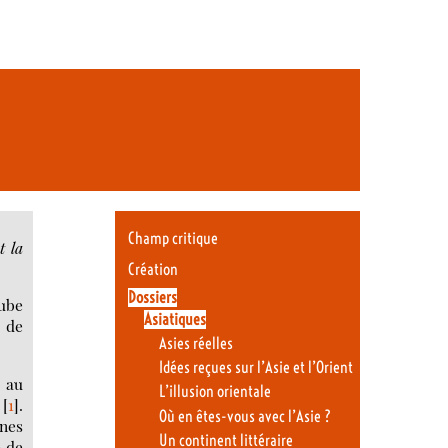
Champ critique
t la
Création
Dossiers
aube
Asiatiques
t de
Asies réelles
Idées reçues sur l’Asie et l’Orient
e au
L’illusion orientale
[
1
]
.
Où en êtes-vous avec l’Asie ?
nnes
Un continent littéraire
e de