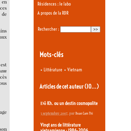
, en
Résidences : le labo
 ces
A propos de la RDR
i de
Rechercher :
ains
naux
Mots-clés
 est
•
•
Littérature
Vietnam
nam
ccès
nous
Articles de cet auteur
(10…)
Đỗ Kh. ou un destin cosmopolite
sage
3 septembre 2007
, par
Doan Cam Thi
Vingt ans de littérature
 son
vietnamienne : 1986-2006