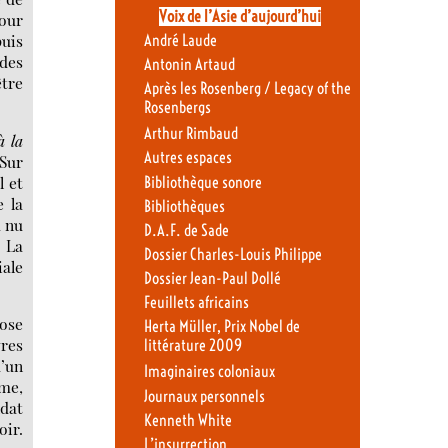
Voix de l’Asie d’aujourd’hui
pour
puis
André Laude
 des
Antonin Artaud
être
Après les Rosenberg / Legacy of the
Rosenbergs
Arthur Rimbaud
à la
Autres espaces
 Sur
l et
Bibliothèque sonore
e la
Bibliothèques
 nu
D.A.F. de Sade
. La
Dossier Charles-Louis Philippe
iale
Dossier Jean-Paul Dollé
Feuillets africains
iose
Herta Müller, Prix Nobel de
vres
littérature 2009
d’un
Imaginaires coloniaux
ême,
Journaux personnels
ldat
Kenneth White
oir.
L’insurrection