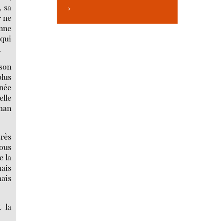
, sa
>
r ne
enne
 qui
.
 son
lus
gnée
elle
oman
très
nous
e la
ais
mais
t la