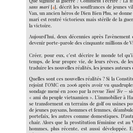
Que signifie la guerre ? Comment l’écrire ? L
sans mari
[
4
]
, décrit les souffrances de jeunes vi
Van, un ancien héros de Dien Bien Phu, se donne l
mari est rentré victorieux mais stérile de la gu
la victoire.
Aujourd’hui, deux décennies après l’avènement
devenir porte-parole des cinquante millions de 
Créer, pour eux, c’est décrire le monde tel qu’il
temps, de leur propre vie, de leurs rêves, de l
traduire les nouvelles réalités, les jeunes auteurs 
Quelles sont ces nouvelles réalités ? Si la Consti
rejoint l’OMC en 2006 après avoir vu quadruple
sondage mené en 2000 par la revue
Tuoi Tre –
s
« ami du peuple vietnamien ». L’immobilier à Han
se transforment en terrains de golf ou usines po
de jeunes paysans, hommes et femmes, déambulent 
portefaix, les autres comme domestiques. D’autr
chair. Alors que la prostitution féminine est a
hommes, plus récente, est aussi développée. En