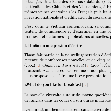
l’étranger. Un article des « Echos » daté du 23 f
particulier des Chinois et des Vietnamiens, à H
mêmes jeunes ont vaincu les Français puis les Am
libération nationale et d’édification du socialisme
C’est donc le Vietnam contemporain, sa complex
tentent de comprendre et d’exprimer en une pro
intimes – et de formes – publications officielles,
I. Thuân ou une passion d’écrire
Thuân fait partie de la nouvelle génération d’écri
auteure de nombreuses nouvelles et de cinq r
(2002)
[
7
]
,
Chinatown
,
Paris 11 Août
[
8
]
(2005),
T. a
croissant. Avant de consacrer une étude plus 
nous proposons de faire une brève présentation 
1.What do you like for breakfast
[
12
]
La nouvelle virevolte autour du morne quotidien
de l’anglais dans les cours du soir qui se multipli
L’ennui est un thème récurrent dans l’œuvre de