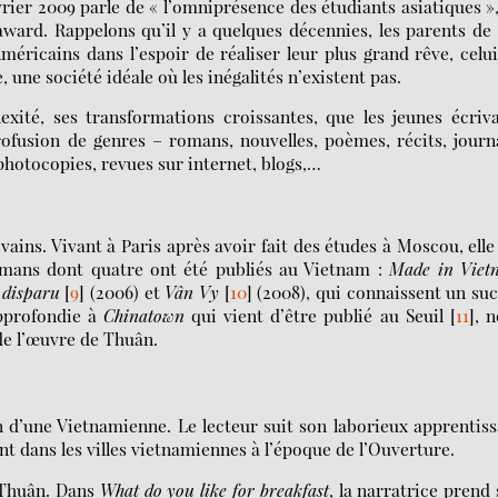
évrier 2009 parle de « l’omniprésence des étudiants asiatiques »
award. Rappelons qu’il y a quelques décennies, les parents de
éricains dans l’espoir de réaliser leur plus grand rêve, celu
, une société idéale où les inégalités n’existent pas.
ité, ses transformations croissantes, que les jeunes écriv
fusion de genres – romans, nouvelles, poèmes, récits, jour
 photocopies, revues sur internet, blogs,…
vains. Vivant à Paris après avoir fait des études à Moscou, elle
omans dont quatre ont été publiés au Vietnam :
Made in Viet
 disparu
[
9
]
(2006) et
Vân Vy
[
10
]
(2008), qui connaissent un su
approfondie à
Chinatown
qui vient d’être publié au Seuil
[
11
]
, 
de l’œuvre de Thuân.
 d’une Vietnamienne. Le lecteur suit son laborieux apprentis
ent dans les villes vietnamiennes à l’époque de l’Ouverture.
 Thuân. Dans
What do you like for breakfast
, la narratrice prend