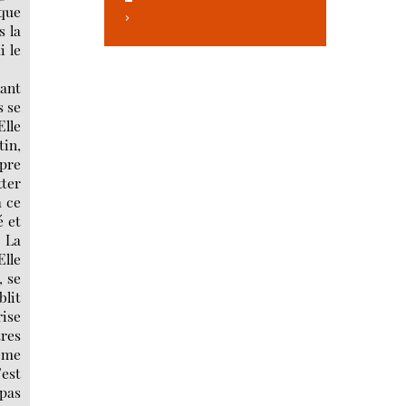
 que
>
s la
i le
iant
s se
lle
tin,
mpre
tter
à ce
é et
. La
Elle
, se
blit
rise
tres
même
’est
 pas