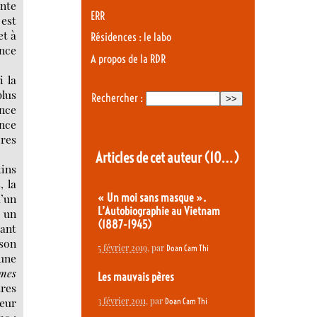
ante
ERR
 est
et à
Résidences : le labo
ence
A propos de la RDR
 la
plus
Rechercher :
ance
ance
ires
Articles de cet auteur
(10…)
tins
, la
« Un moi sans masque ».
d’un
L’Autobiographie au Vietnam
t un
(1887-1945)
dant
 son
5 février 2019
, par
Doan Cam Thi
 une
mes
Les mauvais pères
tres
3 février 2011
, par
leur
Doan Cam Thi