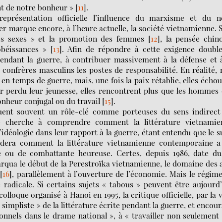
t de notre bonheur »
[
11
]
.
 représentation officielle l’influence du marxisme et du n
 marque encore, à l’heure actuelle, la société vietnamienne. S
es sexes » et la promotion des femmes
[
12
]
, la pensée chin
obéissances »
[
13
]
. Afin de répondre à cette exigence double
, pendant la guerre, à contribuer massivement à la défense et 
s confrères masculins les postes de responsabilité. En réalité,
n temps de guerre, mais, une fois la paix rétablie, elles écho
oir perdu leur jeunesse, elles rencontrent plus que les hommes
onheur conjugal ou du travail
[
15
]
.
uent souvent un rôle-clé comme porteuses du sens indirect
e cherche à comprendre comment la littérature vietnamie
’idéologie dans leur rapport à la guerre, étant entendu que le s
dera comment la littérature vietnamienne contemporaine a
e ou de combattante heureuse. Certes, depuis 1986, date du
qua le début de la Perestroïka vietnamienne, le domaine des 
[
16
]
, parallèlement à l’ouverture de l’économie. Mais le régim
radicale. Si certains sujets « tabous » peuvent être aujourd
colloque organisé à Hanoi en 1995, la critique officielle, par la 
simpliste » de la littérature écrite pendant la guerre, et encou
onnels dans le drame national », à « travailler non seulement