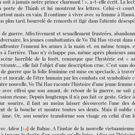
 soit à jamais notre prince charmant ! », a-t-elle écrit. La lec
la porte de Thành et lui montrent les lettres. Celui-ci cour
partout mais en vain. Il continue à vivre avec sa femme à Hanoi
s plus tard, bourrelé de remords et figé dans l’attente désesp
it de guerre. Affectivement et sexuellement frustrées, abandon
’adversaire, les jeunes combattantes de Vo Thi Hao vivent dans
 affronter l’ennemi les armes à la main et, en même temps, e
es à l’arrière. Thao n’y échappe pas, même après plusieurs an
 scène horrible de la forêt, remarque que l’hystérie est « a
vivante...,
elle fait l’objet d’une description crue. C’est sans d
 de guerre que la folie féminine est mise en spectacle, à traver
ue et morale, de l’être humain par les combats est symbolisée 
tre nouvelle, Vo Thi Hao raconte l’histoire d’une jeune femme 
 avec effroi que son amant, de retour de la guerre, ne sait 
sion rieuse. Depuis longtemps il n’a pas fait ce geste. Grâce 
ur sourire, il faut au moins laisser découverte l’une des 
nt de la bouche et montre toutes ses dents. Mais il oublie
son âme. Or, son sourire transforme son visage en celui d’un 
vec
Adieu
[
24
]
de Balzac. A l’instar de la nouvelle vietnamienne
 à travers le destin d’un couple qu’elle brise.
Adieu
est l’histoir