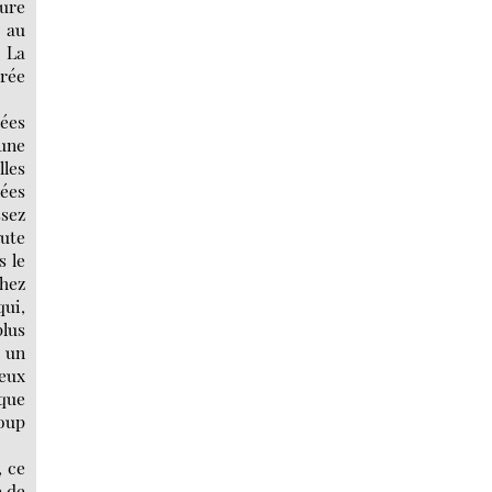
ture
t au
. La
érée
nées
 une
lles
nées
ssez
oute
s le
chez
qui,
plus
à un
deux
 que
loup
, ce
e de