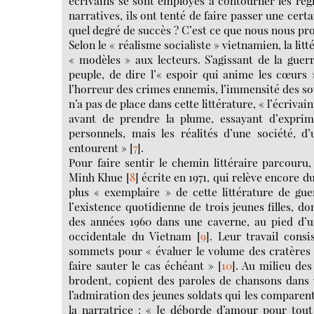
écrivains se sont employés à contourner les règ
narratives, ils ont tenté de faire passer une certa
quel degré de succès ? C’est ce que nous nous pr
Selon le « réalisme socialiste » vietnamien, la li
« modèles » aux lecteurs. S’agissant de la guer
peuple, de dire l’« espoir qui anime les cœurs 
l’horreur des crimes ennemis, l’immensité des so
n’a pas de place dans cette littérature, « l’écriva
avant de prendre la plume, essayant d’expri
personnels, mais les réalités d’une société, 
entourent »
[
7
]
.
Pour faire sentir le chemin littéraire parcour
Minh Khue
[
8
]
écrite en 1971, qui relève encore du
plus « exemplaire » de cette littérature de gu
l’existence quotidienne de trois jeunes filles, do
des années 1960 dans une caverne, au pied d’u
occidentale du Vietnam
[
9
]
. Leur travail cons
sommets pour « évaluer le volume des cratères à
faire sauter le cas échéant »
[
10
]
. Au milieu des
brodent, copient des paroles de chansons dans u
l’admiration des jeunes soldats qui les comparent 
la narratrice : « Je déborde d’amour pour tout