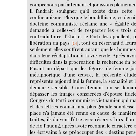
comprenons parfaitement et jouissons pleinemen
Il faudrait souligner qu’il existe dans cette
confucianisme. Plus que le bouddhisme, ce dernier
doctrine communiste réclame une « égalité d
demande à celles-ci de respecter les « trois 
contradictoire, l’État et le Parti les appellent
libération du pays
[
14
]
, tout en réservant à leur
seulement elles souffrent autant que les hommes e
dans leur réadaptation à la vie civile. Après av
difficultés dans la procréation, la recherche du b
Posant au départ que les figures de femme jo
métaphorique d’une œuvre,
la présente étud
représente aujourd’hui la femme, la sexualité et l
demeure sensible. Concrètement, on se deman
dépasser les images consacrées d’épouse fidèl
Congrès du Parti communiste vietnamien qui mar
et des lettres connaît une plus grande souplesse
place n’a jamais été remis en cause de manière 
traités, ils doivent l’être avec réserve. Lors d’un 
de Ho Phuong, après avoir reconnu le caractère « 
les écrivains à se préoccuper des « destins pers