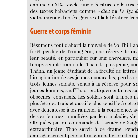
comme au XIXe siècle, une « écriture de la ruse 
des textes balzaciens comme
Adieu
ou
Le Lys d
vietnamienne d’après-guerre et la littérature fra
Guerre et corps féminin
Résumons tout d’abord la nouvelle de Vo Thi Hao.
forêt perdue de Truong Son, une réserve de ravit
leur beauté, en particulier sur leur chevelure, mai
temps semble immobile. Thao, la plus jeune, am
Thành, un jeune étudiant de la faculté de lettres
l’imagination de ses jeunes camarades, perd sa r
trois jeunes soldats, venus à la réserve pour s’
jeunes femmes, sauf Thao, pratiquement nues sous
obscènes, convulsifs. Les soldats sont frappés pa
plus âgé des trois et aussi le plus sensible à cett
avec délicatesse à les ramener à la conscience, av
de ces femmes, humiliées par leur maladie, s’accr
attaquées par un commando de l’armée de Saigon
extraordinaire, Thao survit à ce drame. Pendan
courageusement pendant un combat et qu’il n’a pas