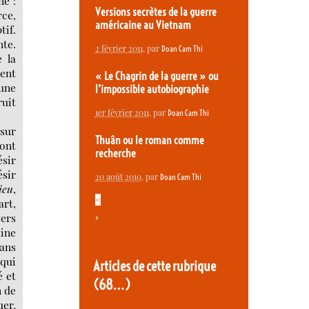
ne :
Versions secrètes de la guerre
rce,
américaine au Vietnam
tif.
nte.
2 février 2011
, par
Doan Cam Thi
 la
uent
« Le Chagrin de la guerre » ou
 une
l’impossible autobiographie
ruit
1er février 2011
, par
Doan Cam Thi
 sur
Thuân ou le roman comme
dont
recherche
ésir
ésir
20 août 2010
, par
Doan Cam Thi
ieu
,
<
art,
vers
>
aine
dans
 qui
Articles de cette rubrique
é et
(68…)
n de
uer,