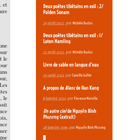
.
et
Deux poètes tibétains en exil : 2/
ture
Palden Sonam
29 avril 2022
, par
Michèle Duclos
Deux poètes tibétains en exil : 1/
Loten Namling
 une
 sur
22 avril 2022
, par
Michèle Duclos
t le
Livre de sable en langue d’eau
pour
dans
20 août 2021
, par
Camille Juillet
our,
 Les
A propos de
Blanc
de Han Kang
stes
, le
8 janvier 2021
, par
Florence Noiville
ssit
ance
Un autre ciel
de Nguyễn Bình
Phương (extrait)
ois,
ance
28 janvier 2019
, par
Nguyễn Bình Phương
tuer
ogue
<