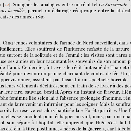
»
[
22
]
. Souligner les analogies entre un récit tel
La Survivante ..
ans la vallée
, permet un éclairage réciproque entre la littéra
nçaise des années 1830.
 Cinq jeunes volontaires de l’armée du Nord surveillent, dans
aillement. Elles souffrent de l’influence néfaste de la nature
s surtout de la solitude et de l’ennui : les visites sont rares e
use ses amies en leur racontant les souvenirs de son amour 
 de Hanoi. Ce dernier, à travers le récit fantasmé de Thao et 
éalité pour devenir un prince charmant de contes de fée. Un j
approvisionner, assistent par hasard à un spectacle horrible.
 leurs vêtements déchirés, sont en train de se livrer à des ge
r leur rire, sauvage, bestial. Après un instant de frayeur, Hiên
e folie féminine liée selon lui à l’absence prolongée d’homme, réu
ant de faire venir un infirmier pour les soigner. Mais la souffr
oît. La réserve est alors baptisée la « Forêt qui rit ». Une f
, elles se suicident pour échapper au viol, mais, par une ch
t son séjour à l’hôpital, elle apprend que Hiên s’est fait 
 été élu, à titre posthume, « héros de la guerre », car l’idéol