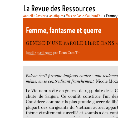
La Revue des Ressources
Accueil
>
Dossiers
>
Asiatiques
>
Voix de l’Asie d’aujourd’hui
>
Femme, f
Femme, fantasme et guerre
GENÈSE D’UNE PAROLE LIBRE DANS «
lundi 2 avril 2007
, par
Doan Cam Thi
Balzac écrit presque toujours contre : non seulement
même, en se contredisant franchement.
Nicole Moz
Le Vietnam a été en guerre de 1954, date de la Co
chute de Saigon. Ce conflit constitue l’un de
Considéré comme « la plus grande guerre de libé
plupart des dirigeants du Vietnam actuel appart
thème étroitement surveillé et soumis à des cont