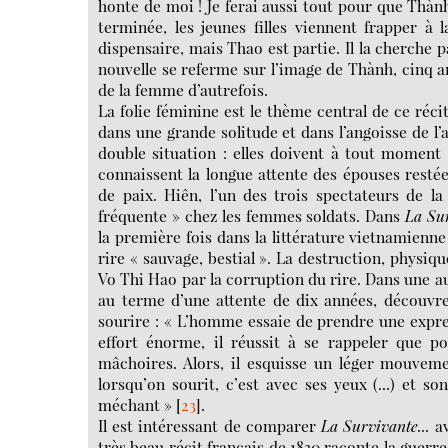
honte de moi ! Je ferai aussi tout pour que Thành
terminée, les jeunes filles viennent frapper à 
dispensaire, mais Thao est partie. Il la cherche 
nouvelle se referme sur l’image de Thành, cinq an
de la femme d’autrefois.
La folie féminine est le thème central de ce réc
dans une grande solitude et dans l’angoisse de l
double situation : elles doivent à tout moment
connaissent la longue attente des épouses resté
de paix. Hiên, l’un des trois spectateurs de la
fréquente » chez les femmes soldats. Dans
La Sur
la première fois dans la littérature vietnamienne
rire « sauvage, bestial ». La destruction, physiq
Vo Thi Hao par la corruption du rire. Dans une au
au terme d’une attente de dix années, découvre
sourire : « L’homme essaie de prendre une expres
effort énorme, il réussit à se rappeler que po
mâchoires. Alors, il esquisse un léger mouveme
lorsqu’on sourit, c’est avec ses yeux (...) et 
méchant »
[
23
]
.
Il est intéressant de comparer
La Survivante...
a
très beau récit français de 1830 raconte la guerre