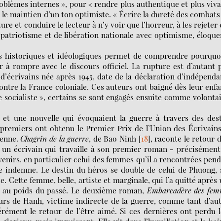
oblèmes internes », pour « rendre plus authentique et plus viv
le maintien d’un ton optimiste. « Écrire la dureté des combats
ure et conduire le lecteur à n’y voir que l’horreur, à les rejeter 
e patriotisme et de libération nationale avec optimisme, éloqu
 historiques et idéologiques permet de comprendre pourquoi
r à rompre avec le discours officiel. La rupture est d’autant 
 d’écrivains née après 1945, date de la déclaration d’indépend
ontre la France coloniale. Ces auteurs ont baigné dès leur enf
e socialiste », certains se sont engagés ensuite comme volonta
 et une nouvelle qui évoquaient la guerre à travers des des
remiers ont obtenu le Premier Prix de l’Union des Écrivains
ienne.
Chagrin de la guerre
, de Bao Ninh
[
18
]
, raconte le retour 
n, un écrivain qui travaille à son premier roman - précisémen
venirs, en particulier celui des femmes qu’il a rencontrées pen
tie indemne. Le destin du héros se double de celui de Phuong,
e. Cette femme, belle, artiste et marginale, qui l’a quitté après
her au poids du passé. Le deuxième roman,
Embarcadère des fem
leurs de Hanh, victime indirecte de la guerre, comme tant d’au
ément le retour de l’être aimé. Si ces dernières ont perdu 