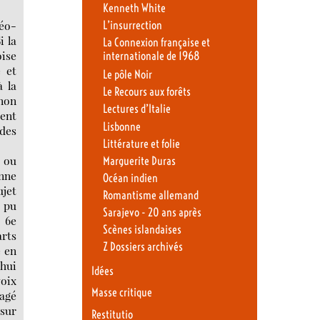
Kenneth White
éo-
L’insurrection
i la
La Connexion française et
oise
internationale de 1968
 et
Le pôle Noir
à la
Le Recours aux forêts
 non
Lectures d’Italie
uent
Lisbonne
 des
Littérature et folie
 ou
Marguerite Duras
nne
Océan indien
ujet
Romantisme allemand
 pu
Sarajevo - 20 ans après
 6e
Scènes islandaises
arts
Z Dossiers archivés
e en
’hui
Idées
voix
Masse critique
ragé
 sur
Restitutio