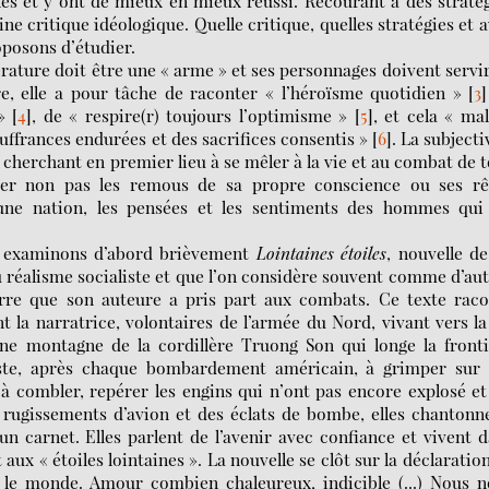
les et y ont de mieux en mieux réussi. Recourant à des straté
ine critique idéologique. Quelle critique, quelles stratégies et 
oposons d’étudier.
ttérature doit être une « arme » et ses personnages doivent servi
re, elle a pour tâche de raconter « l’héroïsme quotidien »
[
3
]
»
[
4
]
, de « respire(r) toujours l’optimisme »
[
5
]
, et cela « ma
uffrances endurées et des sacrifices consentis »
[
6
]
. La subjecti
in cherchant en premier lieu à se mêler à la vie et au combat de 
mer non pas les remous de sa propre conscience ou ses rê
d’une nation, les pensées et les sentiments des hommes qui 
u, examinons d’abord brièvement
Lointaines étoiles
, nouvelle d
 réalisme socialiste et
que l’on considère souvent comme d’au
erre que son auteure a pris part aux combats. Ce texte
raco
nt la narratrice, volontaires de l’armée du Nord, vivant vers la
ne montagne de la cordillère Truong Son qui longe la fronti
iste, après chaque bombardement américain, à grimper sur 
 combler, repérer les engins qui n’ont pas encore explosé et
 rugissements d’avion et des éclats de bombe, elles chantonn
n carnet. Elles parlent de l’avenir avec confiance et vivent 
aux « étoiles lointaines ». La nouvelle se clôt sur la déclaratio
 le monde. Amour combien chaleureux, indicible (...) Nous 