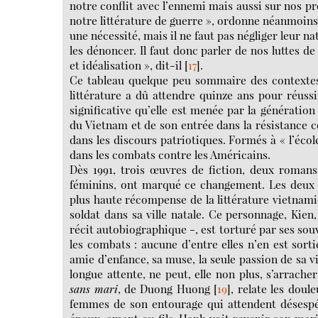
notre conflit avec l’ennemi mais aussi sur nos pr
notre littérature de guerre », ordonne néanmoins 
une nécessité, mais il ne faut pas négliger leur nat
les dénoncer. Il faut donc parler de nos luttes d
et idéalisation », dit-il
[
17
]
.
Ce tableau quelque peu sommaire des contextes
littérature a dû attendre quinze ans pour réussi
significative qu’elle est menée par la génération
du Vietnam et de son entrée dans la résistance c
dans les discours patriotiques. Formés à « l’écol
dans les combats contre les Américains.
Dès 1991, trois œuvres de fiction, deux romans
féminins, ont marqué ce changement. Les deux p
plus haute récompense de la littérature vietnam
soldat dans sa ville natale. Ce personnage, Kie
récit autobiographique -, est torturé par ses sou
les combats : aucune d’entre elles n’en est sor
amie d’enfance, sa muse, la seule passion de sa vi
longue attente, ne peut, elle non plus, s’arrac
sans mari
, de Duong Huong
[
19
]
, relate les dou
femmes de son entourage qui attendent désespér