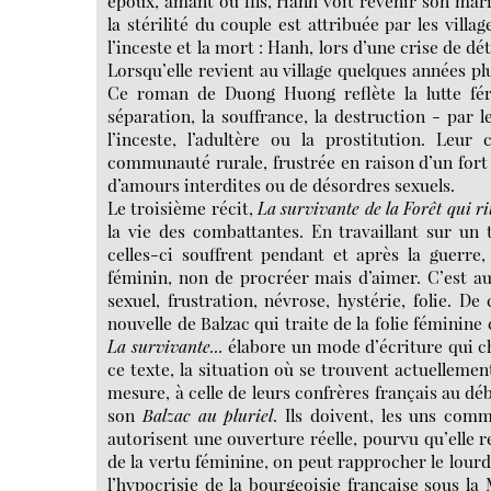
époux, amant ou fils, Hanh voit revenir son mari 
la stérilité du couple est attribuée par les villa
l’inceste et la mort : Hanh, lors d’une crise de d
Lorsqu’elle revient au village quelques années plu
Ce roman de Duong Huong reflète la lutte fé
séparation, la souffrance, la destruction - par l
l’inceste, l’adultère ou la prostitution. Leur
communauté rurale, frustrée en raison d’un fort c
d’amours interdites ou de désordres sexuels.
Le troisième récit,
La survivante de la Forêt qui ri
la vie des combattantes. En travaillant sur un
celles-ci souffrent pendant et après la guerre
féminin, non de procréer mais d’aimer. C’est aus
sexuel, frustration, névrose, hystérie, folie. D
nouvelle de Balzac qui traite de la folie féminin
La survivante...
élabore un mode d’écriture qui c
ce texte, la situation où se trouvent actuelleme
mesure, à celle de leurs confrères français au dé
son
Balzac au pluriel
. Ils doivent, les uns comm
autorisent une ouverture réelle, pourvu qu’elle r
de la vertu féminine, on peut rapprocher le lou
l’hypocrisie de la bourgeoisie française sous la 