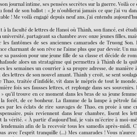
son journal intime, ses pensées secrètes sur la guerre. Voilà ce
ond de son ballot : « Je n’oublierai jamais ce que j’ai vu dan
ble ! Me voilà engagé depuis neuf ans, j’ai entendu aujourd’hu
t à la faculté de lettres de Hanoi où Thành, son fiancé, est étud
n université, partageant sa chambre avec onze jeunes filles, mai
r les fantômes de ses anciennes camarades de Truong Son. E
nce charmant de son rêve ne l’aime plus que par devoir. Un ma
e sa passion pour une jeune fille de sa classe et décide de ro
afaude alors un stratagème qui permettra à Thành de la qui
utes les semaines un courrier à sa propre adresse, de manière 
t des lettres de son nouvel amant. Thành y croit, se sent soulag
que Thao, traitée d’infidèle, vit dans le mépris de tout le monde
ère fois ses fausses lettres, et replonge dans ses souvenirs. 
x » qu’il trouve en ce moment dans les bras de sa jeune femme
la forêt, de ce bonheur. La flamme de la lampe à pétrole fai
lées par les éclats de rire sauvages de Thao, en proie à une c
ispensaire, puis reviennent dans leur chambre, lisent les let
 la vérité. « À partir d’aujourd’hui, je vais m’écrire à moi-
le lendemain afin de la recevoir tous les samedis après-midi. C
as avec l’esprit tranquille (...) Mes camarades ! Vous n’aurez