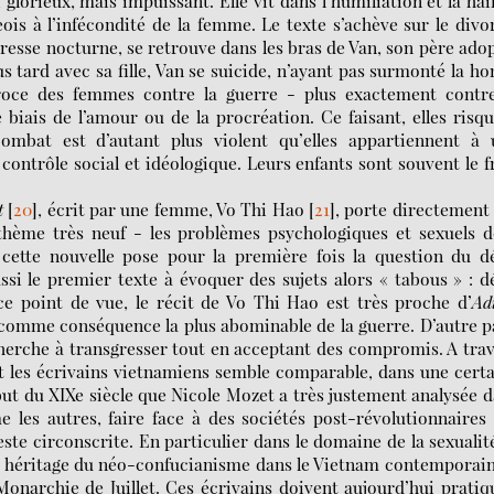
glorieux, mais impuissant. Elle vit dans l’humiliation et la hai
geois à l’infécondité de la femme. Le texte s’achève sur le divo
étresse nocturne, se retrouve dans les bras de Van, son père adop
s tard avec sa fille, Van se suicide, n’ayant pas surmonté la ho
roce des femmes contre la guerre - plus exactement contre
e biais de l’amour ou de la procréation. Ce faisant, elles risq
 combat est d’autant plus violent qu’elles appartiennent à
ontrôle social et idéologique. Leurs enfants sont souvent le f
t
[
20
]
, écrit par une femme, Vo Thi Hao
[
21
]
, porte directement
 thème très neuf - les problèmes psychologiques et sexuels 
, cette nouvelle pose pour la première fois la question du d
si le premier texte à évoquer des sujets alors « tabous » : d
e ce point de vue, le récit de Vo Thi Hao est très proche d’
Ad
e comme conséquence la plus abominable de la guerre. D’autre p
herche à transgresser tout en acceptant des compromis. A tra
nt les écrivains vietnamiens semble comparable, dans une cert
but du XIXe siècle que Nicole Mozet a très justement analysée 
e les autres, faire face à des sociétés post-révolutionnaires
este circonscrite. En particulier dans le domaine de la sexualit
rd héritage du néo-confucianisme dans le Vietnam contemporai
Monarchie de Juillet. Ces écrivains doivent aujourd’hui pratiq