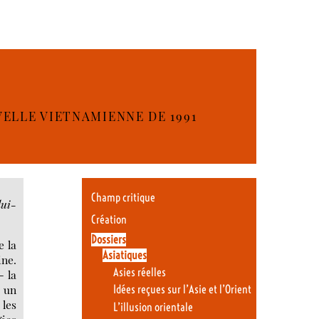
VELLE VIETNAMIENNE DE 1991
Champ critique
lui-
Création
Dossiers
e la
Asiatiques
ne.
Asies réelles
- la
é un
Idées reçues sur l’Asie et l’Orient
 les
L’illusion orientale