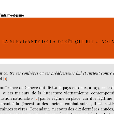
antasme et guerre
 LA SURVIVANTE DE LA FORÊT QUI RIT », NOU
 contre ses confrères ou ses prédécesseurs [...] et surtout contre 
et
[
1
]
nférence de Genève qui divisa le pays en deux, à 1975, celle d
s sujets majeurs de la littérature vietnamienne contemporai
ration nationale »
[
2
]
par le régime en place, car il le légitime 
enant à la génération des anciens combattants -, il est rest
raintes sévères. Cependant, au cours des dix dernières années,