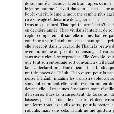
de son unité a découvert, en lisant après sa mort 
le jeune homme écrivait dans un carnet caché au f
Forêt qui rit. Même la mort me semble plus agréa
rire sauvage et dénaturé de la guerre !... ».
Deux ans plus tard, Thao quitte l’armée et s’inscri
en dernière année. Thao vit dans l’internat de so
replie complètement sur elle-même, hantée pa
continue à voir Thành tout en sachant que le pri
elle aperçoit dans le regard de Thành la preuve d
avec lui, même au prix d’un mensonge. Thao éch
sans avoir rien à se reprocher. Elle s’envoie to
que tout son entourage soit convaincu qu’il s’agi
fait sa déclaration à l’autre jeune fille, tandis 
nuit de noces de Thành, Thao ouvre pour la premi
pense à Thành, imagine les « plaisirs voluptueu
souvient comment elle avait rêvé, au milieu de 
devant elle... Les jeunes étudiantes sont réveil
d’hystérie. Elles la transportent de force au d
laissées par Thao dans le désordre et découvrent
une lettre tous les jeudis soirs, pour la poster 
ridicule, mais sans cela, Thành ne me quittera p