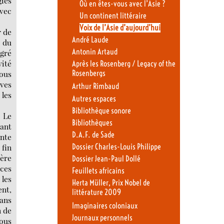
gies
Où en êtes-vous avec l’Asie ?
avec
Un continent littéraire
Voix de l’Asie d’aujourd’hui
r de
André Laude
du
Antonin Artaud
lgré
vité
Après les Rosenberg / Legacy of the
Rosenbergs
tous
ves
Arthur Rimbaud
les
Autres espaces
Bibliothèque sonore
e Le
Bibliothèques
tant
D.A.F. de Sade
nte
Dossier Charles-Louis Philippe
 fin
ère
Dossier Jean-Paul Dollé
ces
Feuillets africains
 les
Herta Müller, Prix Nobel de
ent,
littérature 2009
dans
Imaginaires coloniaux
n de
Journaux personnels
nous