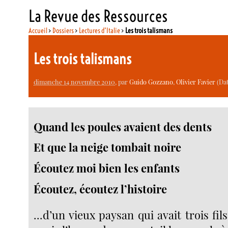
La Revue des Ressources
Accueil
>
Dossiers
>
Lectures d’Italie
>
Les trois talismans
Les trois talismans
dimanche 14 novembre 2010
, par
Guido Gozzano
,
Olivier Favier
(Dat
Quand les poules avaient des dents
Et que la neige tombait noire
Écoutez moi bien les enfants
Écoutez, écoutez l’histoire
...d’un vieux paysan qui avait trois fil