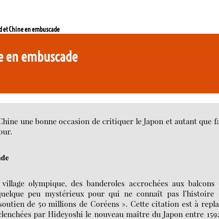
ud et Chine en embuscade
ine en embuscade
Chine une bonne occasion de critiquer le Japon et autant que f
our.
ade
e village olympique, des banderoles accrochées aux balcons
quelque peu mystérieux pour qui ne connaît pas l’histoire 
e soutien de 50 millions de Coréens ». Cette citation est à repl
clenchées par Hideyoshi le nouveau maître du Japon entre 159