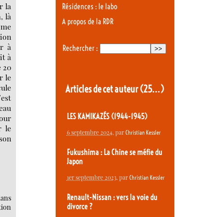
r la
Résidences : le labo
, là
A propos de la RDR
ème
tion
ur à
Rechercher :
it à
e 20
r le
cule
Articles de cet auteur
(25…)
’est
seau
LES KAMIKAZÉS (1944-1945)
our
 le
6 septembre 2024
, par
Christian Kessler
 son
Fukushima : La Chine se méfie du
Japon
1er septembre 2023
, par
Christian Kessler
Renault-Nissan : vers la voie du
dans
divorce ?
tion