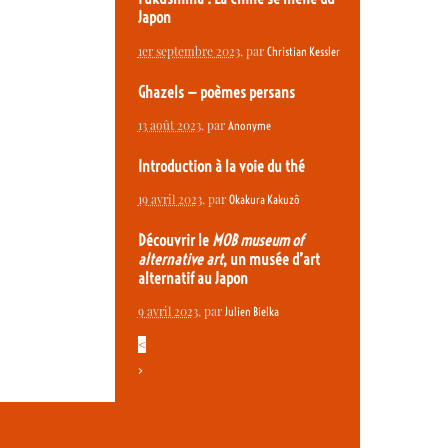
Japon
1er septembre 2023
, par
Christian Kessler
Ghazels — poèmes persans
13 août 2023
, par
Anonyme
Introduction à la voie du thé
19 avril 2023
, par
Okakura Kakuzô
Découvrir le
MOB museum of
alternative art
, un musée d’art
alternatif au Japon
9 avril 2023
, par
Julien Bielka
<
>