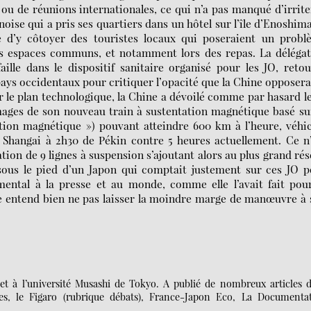
ou de réunions internationales, ce qui n’a pas manqué d’irrite
noise qui a pris ses quartiers dans un hôtel sur l’île d’Enoshima
te d’y côtoyer des touristes locaux qui poseraient un probl
es espaces communs, et notamment lors des repas. La déléga
aille dans le dispositif sanitaire organisé pour les JO, reto
 pays occidentaux pour critiquer l’opacité que la Chine opposera
r le plan technologique, la Chine a dévoilé comme par hasard l
 images de son nouveau train à sustentation magnétique basé su
ion magnétique ») pouvant atteindre 600 km à l’heure, véhi
t Shangai à 2h30 de Pékin contre 5 heures actuellement. Ce n
tion de 9 lignes à suspension s’ajoutant alors au plus grand ré
sous le pied d’un Japon qui comptait justement sur ces JO p
ental à la presse et au monde, comme elle l’avait fait pour
ne entend bien ne pas laisser la moindre marge de manœuvre à
et à l’université Musashi de Tokyo. A publié de nombreux articles 
es, le Figaro (rubrique débats), France-Japon Eco, La Documenta