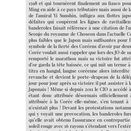
1598 et qui tournèrent finalement au fiasco pou
Ming en aide à ce pays tributaire mais aussi d
de l’amiral Yi Sunshin, infligea aux flottes j
défaites qui coupèrent les lignes de ravitaille
banderoles faisait référence à une citation de l’a
Seonjo du royaume de Choseon dans l’actuelle Coré
plus faibles que le Japon mais suffisantes pour 
symbole de la fierté des Coréens d’avoir par deux 
Corée voulait aussi rappeler que lors des JO de 1
remporté le marathon mais sa victoire fut attri
d’or garda la tête baissée, ce qui mit un terme à
titra en hangul, langue coréenne alors interdite
revanche et devient le porte-drapeau de la délé
jour pour jour après sa victoire il put assister 
Japonais ! Même si depuis 2011 le CIO a accédé 
étant donc attribuée désormais officiellement 
attribuée à la Corée elle-même, s’en tenant à s
n’existait plus ! Devant les protestations nota
qui y voyait une provocation, les banderoles fur
qu’elle avait obtenu l’assurance en contreparti
soleil rouge avec 16 rayons s’étendant vers l’ext