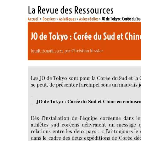
La Revue des Ressources
Accueil
>
Dossiers
>
Asiatiques
>
Asies réelles
>
JO de Tokyo : Corée du S
JO de Tokyo : Corée du Sud et Ch
lundi 16 août 2021
, par
Christian Kessler
Les JO de Tokyo sont pour la Corée du Sud et la 
se peut, de présenter l’archipel sous un mauvais j
JO de Tokyo : Corée du Sud et Chine en embusc
Dès l’installation de l’équipe coréenne dans l
athlètes sud-coréens délivraient un message 
relations entre les deux pays : « J’ai toujours l
dans le cadre des deux expéditions de Corée dé