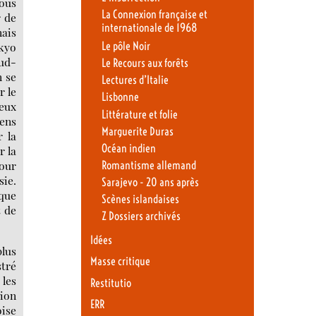
tous
La Connexion française et
r de
internationale de 1968
nais
Le pôle Noir
okyo
sud-
Le Recours aux forêts
n se
Lectures d’Italie
r le
Lisbonne
Jeux
Littérature et folie
éens
Marguerite Duras
r la
Océan indien
r la
pour
Romantisme allemand
sie.
Sarajevo - 20 ans après
ique
Scènes islandaises
t de
Z Dossiers archivés
Idées
plus
Masse critique
stré
 les
Restitutio
sion
ERR
oise