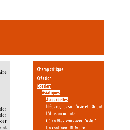
Champ critique
aire
Création
Dossiers
Asiatiques
Asies réelles
Idées reçues sur l’Asie et l’Orient
 des
L’illusion orientale
des
acer
Où en êtes-vous avec l’Asie ?
2 et
Un continent littéraire