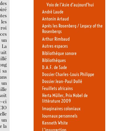
 des
Voix de l’Asie d’aujourd’hui
piré
André Laude
ntes
Antonin Artaud
 les
Après les Rosenberg / Legacy of the
 roi
Rosenbergs
rces
Arthur Rimbaud
, un
! La
Autres espaces
vait
Bibliothèque sonore
illé
Bibliothèques
Dong
D.A.F. de Sade
d sa
Dossier Charles-Louis Philippe
 ans
Dossier Jean-Paul Dollé
t un
Feuillets africains
ille
soit
Herta Müller, Prix Nobel de
e-ci
littérature 2009
 CIO
Imaginaires coloniaux
elle
Journaux personnels
t un
Kenneth White
e la
L’insurrection