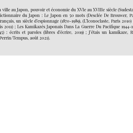
sa ville au Japon, pouvoir et économie du XVIe au XVIIIe siècle (Sudesta
 Dictionnaire du Japon : Le Japon en 50 mots (Desclée De Brouwer, Pa
rançais, un siècle d’espionnage (1870-1989), (L’Iconoclaste, Paris 2010) 
is 2011) ; Les Kamikazés Japonais Dans La Guerre Du Pacifique 1944-1
 : écrits et paroles (libres d’écrire, 2019) ; J’étais un kamikaze, R
(Perrin/Tempus, août 2021).