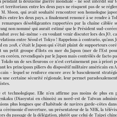
n pendant la deuxième guerre mondiale - ne soit interdit sur 
s et territoriaux entre les deux pays ne risquent pas de se régle
ée M. Moon, qui avait souhaité rencontrer son homologue japo
ultés entre les deux pays, a finalement renoncé à se rendre à T
e remarques désobligeantes rapportées par la chaîne câblée 
rang non nommé qui aurait estimé que le Président sud-corée
ombat avec lui-même » en voulant venir discuter lors des JO, ca
elations entre Séoul et Tokyo ! Rappelons à contrario, qu’aux 
n 2018, c’était le Japon qui s’était plaint de supporteurs cor
t un petit groupe d’îlots en mer du Japon (mer de l’Est pou
 coréen, revendiqués par le Japon mais contrôlés de facto pa
 Tokdo un de ses fleurons ce n’est certainement pas à priori 
nt les principaux piliers du dispositif militaire américain en A
icain - lequel se renforce encore avec le basculement stratég
ys une certaine sécurité régionale, leur permet paradoxalemen
istes.
re et technologique. Elle n’en affirme pas moins de plus en 
Senkaku (Diaoyutai en chinois) au nord-est de Taïwan admini
sions plus longues que d’habitude de navires garde-côtes dans
e la cérémonie d’ouverture, un présentateur de la NHK, la télévi
ors du passage de la délégation, plutôt que celui de Taipei chin