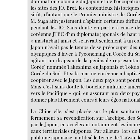
domination coloniale du Japon et de l’occupatio
les sites des JO. Bref, les contentieux historique
sitôt, d’autant que le Premier ministre de Cor
M. Suga afin justement d’aplanir certaines diffic
pendant les JO. Sans doute en partie à cause d
coréenne JTBC d’un diplomate japonais de haut 
« masturbait ainsi et se livrait seulement à un c
Japon n’avait pas le temps de se préoccuper des r
olympiques d’hiver à Pyeonchang en Corée du Sud e
agitant un drapeau de la péninsule représentan
Corée) nommés Takeshima en Japonais et Tokdo en
Corée du Sud. Et si la marine coréenne a baptisé
coopérer avec le Japon. Les deux pays sont pourta
Mais c’est sans doute le bouclier militaire amér
vers le Pacifique - qui, en assurant aux deux pa
donner plus librement cours à leurs égos national
La Chine elle, s’est placée sur le plan sanitai
fermement sa revendication sur l’archipel des 
par le Japon, en accélérant notamment les incur
eaux territoriales nippones. Par ailleurs, lors d
publique japonaise, a utilisé le terme de Taïwan l