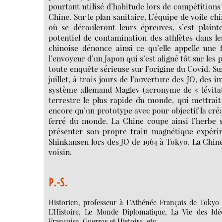
pourtant utilisé d’habitude lors de compétitions 
Chine. Sur le plan sanitaire, L’équipe de voile chi
où se dérouleront leurs épreuves, s’est plain
potentiel de contamination des athlètes dans l
chinoise dénonce ainsi ce qu’elle appelle une f
l’envoyeur d’un Japon qui s’est aligné tôt sur les
toute enquête sérieuse sur l’origine du Covid. Su
juillet, à trois jours de l’ouverture des JO, des
système allemand Maglev (acronyme de « lévitat
terrestre le plus rapide du monde, qui mettrai
encore qu’un prototype avec pour objectif la créa
ferré du monde. La Chine coupe ainsi l’herbe 
présenter son propre train magnétique expérim
Shinkansen lors des JO de 1964 à Tokyo. La Chi
voisin.
P.-S.
Historien, professeur à L’Athénée Français de Tokyo 
L’Histoire, Le Monde Diplomatique, La Vie des Idé
Française, Guerres et Histoire, etc.