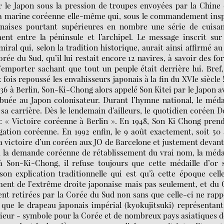
r le Japon sous la pression de troupes envoyées par la Chine
e la marine coréenne elle-même qui, sous le commandement ins
aponaises pourtant supérieures en nombre une série de cuisa
ment entre la péninsule et l’archipel. Le message inscrit sur
miral qui, selon la tradition historique, aurait ainsi affirmé au
e du Sud, qu’il lui restait encore 12 navires, à savoir des fo
l’emporter sachant que tout un peuple était derrière lui. Bref
fois repoussé les envahisseurs japonais à la fin du XVIe siècle 
936 à Berlin, Son-Ki-Chong alors appelé Son Kitei par le Japon a
buée au Japon colonisateur. Durant l’hymne national, le méda
 sa carrière. Dès le lendemain d’ailleurs, le quotidien coréen 
 : « Victoire coréenne à Berlin ». En 1948, Son Ki Chong pren
gation coréenne. En 1992 enfin, le 9 août exactement, soit 50
à la victoire d’un coréen aux JO de Barcelone et justement devan
à la demande coréenne de rétablissement du vrai nom, la méda
à Son-Ki-Chong, il refuse toujours que cette médaille d’or 
on explication traditionnelle qui est qu’à cette époque cell
mment de l’extrême droite japonaise mais pas seulement, et du
ent retirées par la Corée du Sud non sans que celle-ci ne rapp
e que le drapeau japonais impérial (kyokujitsuki) représentan
érieur - symbole pour la Corée et de nombreux pays asiatiques d