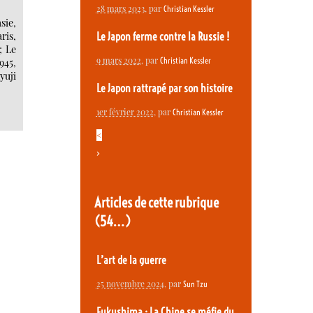
28 mars 2023
, par
Christian Kessler
sie,
ris,
Le Japon ferme contre la Russie !
; Le
9 mars 2022
, par
Christian Kessler
945,
yuji
Le Japon rattrapé par son histoire
1er février 2022
, par
Christian Kessler
<
>
Articles de cette rubrique
(54…)
L’art de la guerre
25 novembre 2024
, par
Sun Tzu
Fukushima : La Chine se méfie du