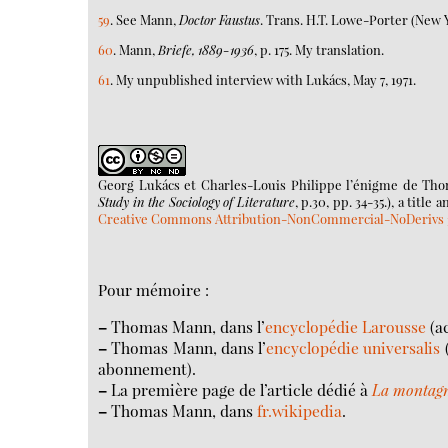
59
. See Mann,
Doctor Faustus
. Trans. H.T. Lowe-Porter (New Yo
60
. Mann,
Briefe, 1889-1936
, p. 175. My translation.
61
. My unpublished interview with Lukács, May 7, 1971.
Georg Lukács et Charles-Louis Philippe l’énigme de Tho
Study in the Sociology of Literature
, p.30, pp. 34-35.)
, a title
Creative Commons Attribution-NonCommercial-NoDerivs 
Pour mémoire :
–
Thomas Mann, dans l’
encyclopédie Larousse
(ac
–
Thomas Mann, dans l’
encyclopédie universalis
(
abonnement).
–
La première page de l’article dédié à
La montag
–
Thomas Mann, dans
fr.wikipedia
.