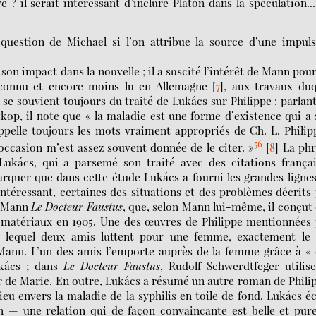
? il serait intéressant d’inclure Platon dans la spéculation..
question de Michael si l’on attribue la source d’une impuls
 son impact dans la nouvelle ; il a suscité l’intérêt de Mann pou
u connu et encore moins lu en Allemagne
[
7
]
, aux travaux duq
se souvient toujours du traité de Lukács sur Philippe : parlan
tkop, il note que « la maladie est une forme d’existence qui a
ppelle toujours les mots vraiment appropriés de Ch. L. Philip
56
’occasion m’est assez souvent donnée de le citer. »
[
8
]
La phr
Lukács, qui a parsemé son traité avec des citations frança
arquer que dans cette étude Lukács a fourni les grandes ligne
intéressant, certaines des situations et des problèmes décrits
de Mann
Le Docteur Faustus
, que, selon Mann lui-même, il conçut
s matériaux en 1905. Une des œuvres de Philippe mentionnées
s lequel deux amis luttent pour une femme, exactement le 
ann. L’un des amis l’emporte auprès de la femme grâce à « 
ukács ; dans
Le Docteur Faustus
, Rudolf Schwerdtfeger utilis
ur de Marie. En outre, Lukács a résumé un autre roman de Phili
 lieu envers la maladie de la syphilis en toile de fond. Lukács éc
ain — une relation qui de façon convaincante est belle et pu