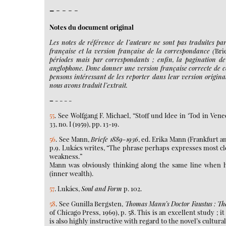
–
- - - -
Notes du document original
Les notes de référence de l’auteure ne sont pas traduites p
française et la version française de la correspondance (
Bri
périodes mais par correspondants ; enfin, la pagination d
anglophone. Donc donner une version française correcte de ce
pensons intéressant de les reporter dans leur version originale
nous avons traduit l’extrait.
–
- - - -
55
. See Wolfgang F. Michael, “Stoff und Idee in ‘Tod in Vene
33, no. I (1959), pp. 13-19.
56
. See Mann,
Briefe 1889-1936
, ed. Erika Mann (Frankfurt am
p.9. Lukács writes, “The phrase perhaps expresses most cle
weakness.”
Mann was obviously thinking along the same line when h
(inner wealth).
57
. Lukács,
Soul and Form
p. 102.
58
. See Gunilla Bergsten,
Thomas Mann’s Doctor Faustus : The
of Chicago Press, 1969), p. 58. This is an excellent study ; 
is also highly instructive with regard to the novel’s cultu