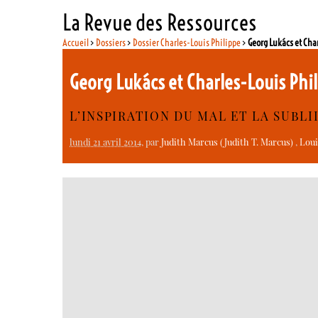
La Revue des Ressources
Accueil
>
Dossiers
>
Dossier Charles-Louis Philippe
>
Georg Lukács et Cha
Georg Lukács et Charles-Louis Ph
L’INSPIRATION DU MAL ET LA SUBLII
lundi 21 avril 2014
, par
Judith Marcus (Judith T. Marcus)
,
Loui