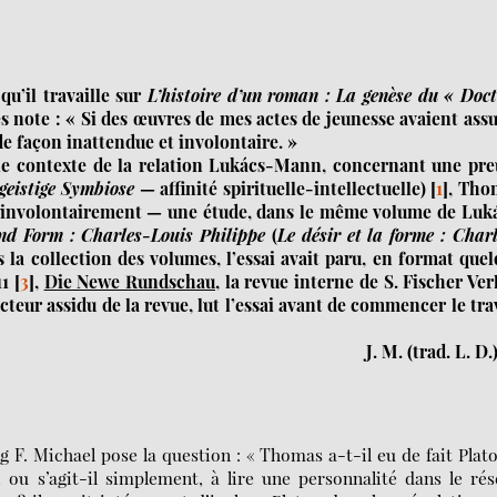
qu’il travaille sur
L’histoire d’un roman : La genèse du « Doc
les note : « Si des œuvres de mes actes de jeunesse avaient as
de façon inattendue et involontaire. »
le contexte de la relation Lukács-Mann, concernant une pre
geistige Symbiose
— affinité spirituelle-intellectuelle)
[
1
]
, Tho
involontairement — une étude, dans le même volume de Luká
nd Form : Charles-Louis Philippe
(
Le désir et la forme : Char
s la collection des volumes, l’essai avait paru, en format que
11
[
3
]
,
Die Newe Rundschau
, la revue interne de S. Fischer Ver
eur assidu de la revue, lut l’essai avant de commencer le tra
J. M. (trad. L. D.
g F. Michael pose la question : « Thomas a-t-il eu de fait Plat
e, ou s’agit-il simplement, à lire une personnalité dans le ré