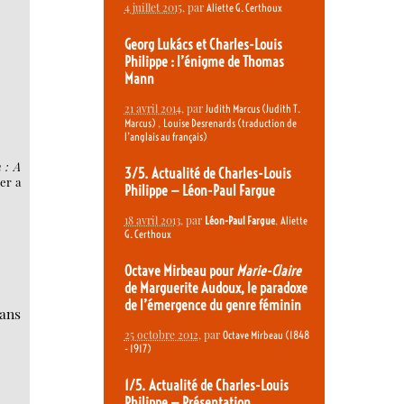
4 juillet 2015
, par
Aliette G. Certhoux
Georg Lukács et Charles-Louis
Philippe : l’énigme de Thomas
Mann
21 avril 2014
, par
Judith Marcus (Judith T.
,
Marcus)
Louise Desrenards (traduction de
l’anglais au français)
 : A
3/5. Actualité de Charles-Louis
er a
Philippe — Léon-Paul Fargue
18 avril 2013
, par
,
Léon-Paul Fargue
Aliette
G. Certhoux
Octave Mirbeau pour
Marie-Claire
de Marguerite Audoux, le paradoxe
de l’émergence du genre féminin
sans
25 octobre 2012
, par
Octave Mirbeau (1848
- 1917)
1/5. Actualité de Charles-Louis
Philippe — Présentation