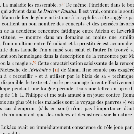
57
. La maladie les rassemble. »
De même, l’incident dans le bo
 qui advient dans
Le Docteur Faustus
. Il est vrai, comme le sout
Mann de lier le génie artistique à la syphilis a été suggéré pa
 « contient un bon nombre des concepts et des pensées favori
n de la deuxième rencontre fatidique entre Adrian et Leverk
 prostituée, — montre dans un domaine au moins une similit
s
, l’union ultime entre l’étudiant et la prostituée est accomplie
inte dans laquelle l’un a misé son salut et l’autre l’a trouvé »
 tient son homologue dans la description de la rencontre par 
59
 ou la « magie ».
Cette caractérisation saisissante de la renco
Nietzsche de l’
Erlebnis
»
[
11
]
de Mann. Il ne semble pas exagér
 « recueillir » et à utiliser par le biais de sa « techniqu
isponible, le texte et / ou le personnage furent effectivemen
ippe pendant une longue période. Dans une lettre en 1920 il 
up de Ch. L. Philippe et me suis amusé à en jouer contre [Rom
rois ans plus tôt (« les maladies sont le voyage des pauvres ») ve
s cas d’emprunt (s’ils en sont) n’ont pas l’importance d’au
ils n’alimentent que des indices et des astuces sur la nature
i Lukács avait eu immédiatement conscience du rôle joué par
i-ci a dit :