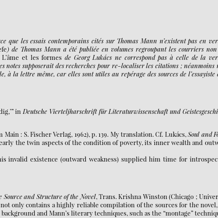
arce que les essais contemporains cités sur Thomas Mann n’existent pas en ver
efe
) de Thomas Mann a été publiée en volumes regroupant les courriers non
e
L’âme et les formes
de Georg Lukács ne correspond pas à celle de la ver
s notes supposerait des recherches pour re-localiser les citations ; néanmoins 
, à la lettre même, car elles sont utiles au repérage des sources de l’essayiste
dig,’” in
Deutsche Vierteljharschrift für Literaturwissenschaft und Geistesgesch
 Main : S. Fischer Verlag, 1962), p. 139. My translation. Cf. Lukács,
Soul and 
arly the twin aspects of the condition of poverty, its inner wealth and out
is invalid existence (outward weakness) supplied him time for introspec
 Source and Structure of the Novel
, Trans. Krishna Winston (Chicago ; Univer
it not only contains a highly reliable compilation of the sources for the novel
ral background and Mann’s literary techniques, such as the “montage” techniq