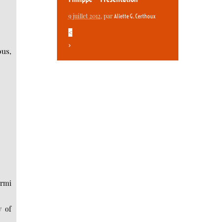
9 juillet 2012
, par
Aliette G. Certhoux
<
>
ous,
armi
y of