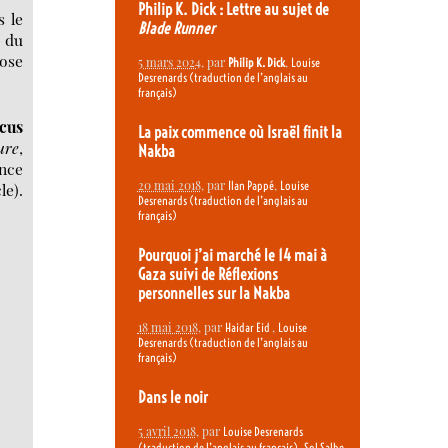
Philip K. Dick : Lettre au sujet de
s le
Blade Runner
l du
ose
5 mars 2024
, par
,
Philip K. Dick
Louise
Desrenards (traduction de l’anglais au
français)
cus
La paix commence où Israël finit la
ure
,
Nakba
ence
20 mai 2018
, par
,
Ilan Pappé
Louise
le).
Desrenards (traduction de l’anglais au
français)
Pourquoi j’ai marché le 14 mai à
Gaza suivi de Réflexions
personnelles sur la Nakba
18 mai 2018
, par
,
Haidar Eid
Louise
Desrenards (traduction de l’anglais au
français)
Dans le noir
5 avril 2018
, par
Louise Desrenards
,
(traduction de l’anglais au français)
Sol Salbe