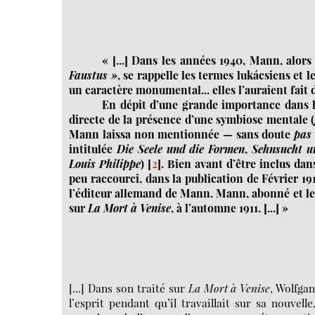
« [...] Dans les années 1940, Mann, alors 
Faustus »
, se rappelle les termes lukácsiens et 
un caractère monumental... elles l’auraient fait 
En dépit d’une grande importance dans 
directe de la présence d’une symbiose mentale (
Mann laissa non mentionnée — sans doute
pas
intitulée
Die Seele und die Formen
,
Sehnsucht u
Louis Philippe
)
[
2
]
. Bien avant d’être inclus dan
peu raccourci, dans la publication de Février 19
l’éditeur allemand de Mann. Mann, abonné et lect
sur
La Mort à Venise
, à l’automne 1911. [...] »
[...] Dans son traité sur
La Mort à Venise
, Wolfgan
l’esprit pendant qu’il travaillait sur sa nouvell