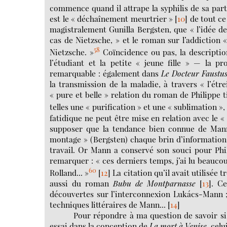
commence quand il attrape la syphilis de sa part
est le « déchaînement meurtrier »
[
10
]
de tout ce
magistralement Gunilla Bergsten, que « l’idée de 
cas de Nietzsche, » et le roman sur l’addiction
58
Nietzsche. »
Coïncidence ou pas, la descriptio
l’étudiant et la petite « jeune fille » — la
remarquable : également dans
Le Docteur Faustu
la transmission de la maladie, à travers « l’étre
« pure et belle » relation du roman de Philippe
telles une « purification » et une « sublimation »,
fatidique ne peut être mise en relation avec le « 
supposer que la tendance bien connue de Mann à
montage » (Bergsten) chaque brin d’information d
travail. Or Mann a conservé son souci pour Phil
remarquer : « ces derniers temps, j’ai lu beauco
60
Rolland... »
[
12
]
La citation qu’il avait utilisée t
aussi du roman
Bubu de Montparnasse
[
13
]
. Ce
découvertes sur l’interconnexion Lukács-Mann ; 
techniques littéraires de Mann...
[
14
]
Pour répondre à ma question de savoir s
essai dans la conception de
La mort à Venise
, celu