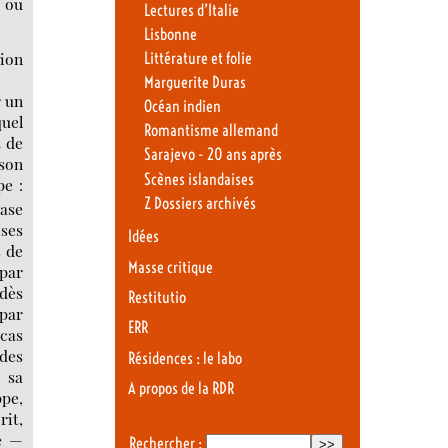
. ou
Lectures d’Italie
Lisbonne
ion
Littérature et folie
Marguerite Duras
r un
Océan indien
uel
Romantisme allemand
t de
Sarajevo - 20 ans après
 son
Scènes islandaises
pe :
Z Dossiers archivés
ase
ises
Idées
s de
Masse critique
 par
 dès
Restitutio
 par
ERR
cas
des
Résidences : le labo
e sa
A propos de la RDR
ppe,
rit,
re —
Rechercher :