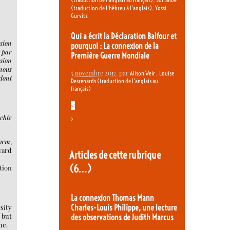
,
(traduction de l’hébreu à l’anglais)
Yossi
Gurvitz
Qui a écrit la Déclaration Balfour et
sion
pourquoi : La connexion de la
 par
Première Guerre Mondiale
sion
nous
5 novembre 2017
, par
,
Alison Weir
Louise
 dont
Desrenards (traduction de l’anglais au
français)
<
ichte
>
Form
,
ward
Articles de cette rubrique
(6…)
tion
La connexion Thomas Mann
Charles-Louis Philippe, une lecture
sity
, but
des observations de Judith Marcus
ue.