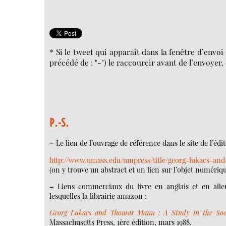
* Si le tweet qui apparaît dans la fenêtre d’envo
précédé de : "-") le raccourcir avant de l’envoyer
P.-S.
–
Le lien de l’ouvrage de référence dans le site de l’édit
http://www.umass.edu/umpress/title/georg-lukacs-a
(on y trouve un abstract et un lien sur l’objet numériq
–
Liens commerciaux du livre en anglais et en allem
lesquelles la librairie amazon :
Georg Lukacs and Thomas Mann : A Study in the Socio
Massachusetts Press, 1ère édition, mars 1988.