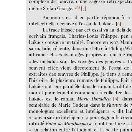
complexe de l’œuvre, d’une sagesse rétrospective 
55
même Stefan George. »
[
5
]
Au moins est-il en partie répondu à la 
intellectuelle décisive à l’essai de Lukács.
[
6
]
La trace laissée par cet essai va au-delà de
écrivain français, Charles-Louis Philippe, pe
Lukács consacre un traité. Encore en 1907, Mann 
sa maladie récente, dans une lettre à Philipp Wi
attirance et ses avantages propres et qui me ra
« les maladies sont les voyages des pauvres ». L
souvent citée vient directement de l’essai de 
extraites des œuvres de Philippe. Je tiens à rem
l’histoire de plusieurs romans de Philippe. Fait 
Lukács ont leur parallèle dans le roman tardif 
1901 et pour lequel il commença à collecter de
Lukács est le roman
Marie Donadieu
[
9
]
, dan
semblable de Marie Godeau dans le
Faustus
de M
monologues excellents et intelligents », dit L
« conversation intelligente » pour gagner le coe
intitulé
Bubu de Montparnasse
, dont l’histoire a
« La relation entre l’étudiant et la petite put