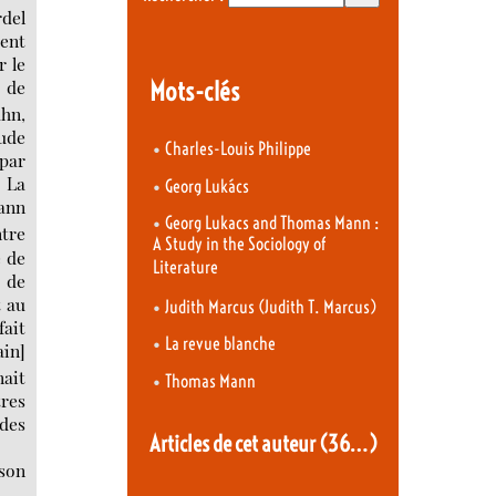
rdel
ient
r le
s de
Mots-clés
ühn,
ude
•
Charles-Louis Philippe
 par
. La
•
Georg Lukács
Mann
•
Georg Lukacs and Thomas Mann :
ntre
A Study in the Sociology of
é de
Literature
e de
t au
•
Judith Marcus (Judith T. Marcus)
fait
•
La revue blanche
ain]
nait
•
Thomas Mann
tres
 des
Articles de cet auteur
(36…)
 son