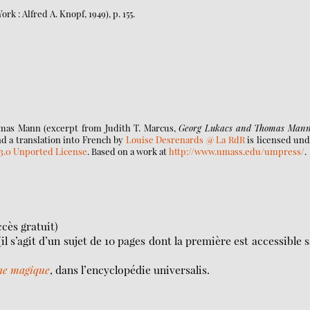
rk : Alfred A. Knopf, 1949), p. 155.
mas Mann (excerpt from Judith T. Marcus,
Georg Lukacs and Thomas Mann
 and a translation into French by
Louise Desrenards @ La RdR
is licensed und
3.0 Unported License
. Based on a work at
http://www.umass.edu/umpress/
.
cès gratuit)
il s’agit d’un sujet de 10 pages dont la première est accessible 
ne magique
, dans l’encyclopédie universalis.