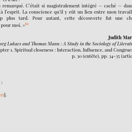
as remarqué. C’était si magistralement intégré — caché — dan
 l’esprit. La conscience qu’il y eût un lien entre mon travai
plus tard. Pour autant, cette découverte fut une ch
61
 pour moi. »
Judith Mar
org Lukacs and Thomas Mann : A Study in the Sociology of Literat
pter 1. Spiritual closeness : Interaction, Influence, and Congru
p. 30 (entête), pp. 34-35 (artic
 :
[
15
]
.