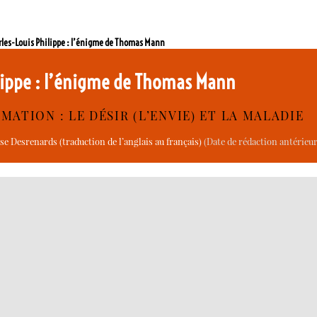
rles-Louis Philippe : l’énigme de Thomas Mann
ilippe : l’énigme de Thomas Mann
MATION : LE DÉSIR (L’ENVIE) ET LA MALADIE
se Desrenards (traduction de l’anglais au français)
(Date de rédaction antérieur