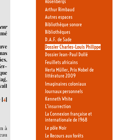
Rosenbergs
Arthur Rimbaud
Autres espaces
Bibliothèque sonore
teur
Bibliothèques
sumé
D.A.F. de Sade
uve
Dossier Charles-Louis Philippe
mas
Dossier Jean-Paul Dollé
cs,
Feuillets africains
les-
Herta Müller, Prix Nobel de
lque
littérature 2009
lag,
Imaginaires coloniaux
vail
Journaux personnels
)
[
4
]
Kenneth White
L’insurrection
La Connexion française et
internationale de 1968
on à
Le pôle Noir
seau
Le Recours aux forêts