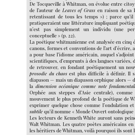
De Tocqueville à Whitman, on évolue entre citoy
de l’auteur de
Leaves of Grass
en raison de sa lu
retentissant de tous les temps ») ; parce qu’i
pratiqueraient une littérature impliquant poétiq
n’est pas simplement un individu (une pers
conceptuelle » (p. 22).
La poétique whitmanienne est analysée en cinq 
canons, formes et conventions de l’art d’écrire,
a pour base l’idiome américain, auquel s’adjoint 
scientifiques, d’emprunts à des langues variées,
de retrouver, en fondant poétiquement un nouv
prosodie du chaos
est plus difficile à définir. Il
diapason — mais un diapason orphique alors — d
la
dimension océanique comme note fondamental
Orphée aux steppes d’Asie centrale), comme l
mouvement le plus profond de la poétique de Whi
exprimer quelque chose comme l’ondulation et l
subtile
qu’il nomme « Monde Ouvert ontologique 
Les lecteurs de Kenneth White auront sans peine
Walt Whitman. Les quatre poètes américains en 
les héritiers de Whitman, voilà pourquoi ils sont l’