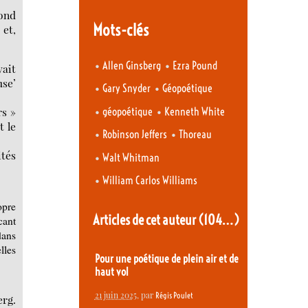
cond
Mots-clés
 et,
•
•
Allen Ginsberg
Ezra Pound
yait
use’
•
•
Gary Snyder
Géopoétique
•
•
rs »
géopoétique
Kenneth White
t le
•
•
Robinson Jeffers
Thoreau
ités
•
Walt Whitman
•
William Carlos Williams
opre
Articles de cet auteur
(104…)
cant
dans
lles
Pour une poétique de plein air et de
haut vol
21 juin 2025
, par
Régis Poulet
erg.