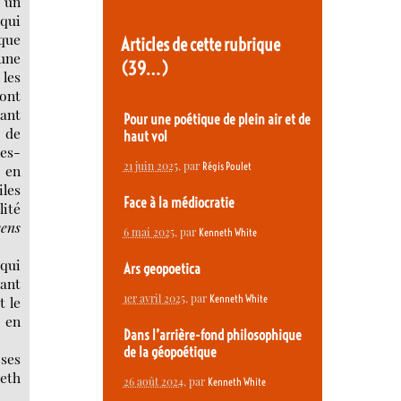
 un
 qui
 que
Articles de cette rubrique
 une
(39…)
les
’ont
ant
Pour une poétique de plein air et de
é de
haut vol
des-
21 juin 2025
, par
Régis Poulet
 en
iles
Face à la médiocratie
ité
sens
6 mai 2025
, par
Kenneth White
 qui
Ars geopoetica
rant
1er avril 2025
, par
Kenneth White
t le
e en
Dans l’arrière-fond philosophique
de la géopoétique
 ses
neth
26 août 2024
, par
Kenneth White