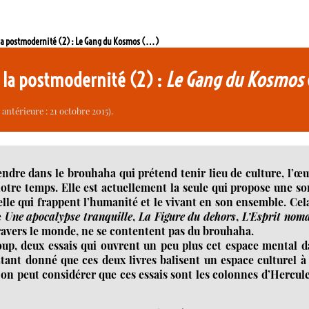
 la postmodernité (2) : Le Gang du Kosmos (…)
 la postmodernité (2) :
Le Gang du Kosmos
antérieure : 21 octobre 2015).
tendre dans le brouhaha qui prétend tenir lieu de culture, l’œ
otre temps. Elle est actuellement la seule qui propose une so
relle qui frappent l’humanité et le vivant en son ensemble. Cel
e
Une apocalypse tranquille
,
La Figure du dehors
,
L’Esprit nom
 travers le monde, ne se contentent pas du brouhaha.
up, deux essais qui ouvrent un peu plus cet espace mental 
Étant donné que ces deux livres balisent un espace culturel à
 on peut considérer que ces essais sont les colonnes d’Hercul