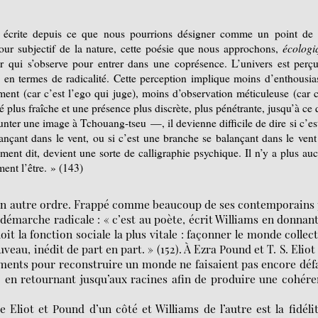
e écrite depuis ce que nous pourrions désigner comme un point de
mour subjectif de la nature, cette poésie que nous approchons,
écologi
r qui s’observe pour entrer dans une coprésence. L’univers est perç
s en termes de radicalité. Cette perception implique moins d’enthousi
ement (car c’est l’ego qui juge), moins d’observation méticuleuse (car c
té plus fraîche et une présence plus discrète, plus pénétrante, jusqu’à ce 
ter une image à Tchouang-tseu —, il devienne difficile de dire si c’es
nçant dans le vent, ou si c’est une branche se balançant dans le vent
ment dit, devient une sorte de calligraphie psychique. Il n’y a plus au
ment l’être. » (143)
un autre ordre. Frappé comme beaucoup de ses contemporains 
démarche radicale : « c’est au poète, écrit Williams en donnan
oit la fonction sociale la plus vitale : façonner le monde collect
u, inédit de part en part. » (152). À Ezra Pound et T. S. Eliot
éments pour reconstruire un monde ne faisaient pas encore déf
’ en retournant jusqu’aux racines afin de produire une cohér
Eliot et Pound d’un côté et Williams de l’autre est la fidéli