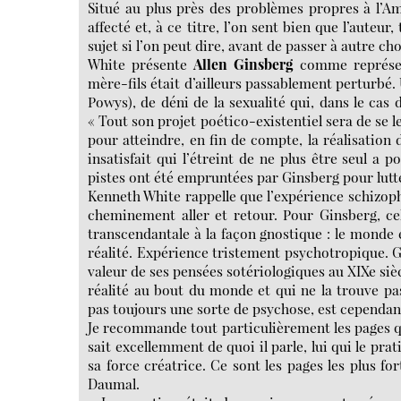
Situé au plus près des problèmes propres à l’A
affecté et, à ce titre, l’on sent bien que l’auteu
sujet si l’on peut dire, avant de passer à autre c
White présente
Allen Ginsberg
comme représent
mère-fils était d’ailleurs passablement perturbé.
Powys), de déni de la sexualité qui, dans le cas
« Tout son projet poético-existentiel sera de se
pour atteindre, en fin de compte, la réalisation 
insatisfait qui l’étreint de ne plus être seul a p
pistes ont été empruntées par Ginsberg pour lutter
Kenneth White rappelle que l’expérience schizo
cheminement aller et retour. Pour Ginsberg, ce
transcendantale à la façon gnostique : le monde é
réalité. Expérience tristement psychotropique. G
valeur de ses pensées sotériologiques au XIXe siècl
réalité au bout du monde et qui ne la trouve pas
pas toujours une sorte de psychose, est cepend
Je recommande tout particulièrement les pages q
sait excellemment de quoi il parle, lui qui le prat
sa force créatrice. Ce sont les pages les plus for
Daumal.