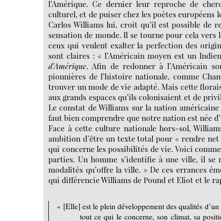
l’Amérique. Ce dernier leur reproche de cher
culturel, et de puiser chez les poètes européens l
Carlos Williams lui, croit qu’il est possible de 
sensation de monde. Il se tourne pour cela vers l
ceux qui veulent exalter la perfection des origi
sont claires : « l’Américain moyen est un Indie
d’Amérique
. Afin de redonner à l’Américain so
pionnières de l’histoire nationale, comme Cham
trouver un mode de vie adapté. Mais cette florai
aux grands espaces qu’ils colonisaient et de privi
Le constat de Williams sur la nation américaine 
faut bien comprendre que notre nation est née d’u
Face à cette culture nationale hors-sol, Willia
ambition d’être un texte total pour « rendre net
qui concerne les possibilités de vie. Voici comme
parties. Un homme s’identifie à une ville, il se 
modalités qu’offre la ville. » De ces errances é
qui différencie Williams de Pound et Eliot et le r
« [Elle] est le plein développement des qualités d’un l
tout ce qui le concerne, son climat, sa positi