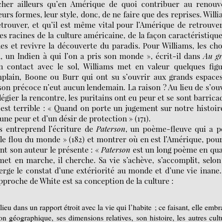
cher ailleurs qu’en Amérique de quoi contribuer au renouv
eurs formes, leur style, donc, de ne faire que des reprises. Will
retrouver, et qu’il est même vital pour l’Amérique de retrouve
es racines de la culture américaine, de la façon caractéristiqu
nes et revivre la découverte du paradis. Pour Williams, les ch
n, un Indien à qui l’on a pris son monde », écrit-il dans
Au gr
n contact avec le sol, Williams met en valeur quelques figu
plain, Boone ou Burr qui ont su s’ouvrir aux grands espace
son précoce n’eut aucun lendemain. La raison ? Au lieu de s’ou
légier la rencontre, les puritains ont eu peur et se sont barrica
est terrible : « Quand on porte un jugement sur notre histoire
ne peur et d’un désir de protection » (171).
ms entreprend l’écriture de
Paterson
, un poème-fleuve qui a p
 le flou du monde » (182) et montrer où en est l’Amérique, pou
nt son auteur le présente : «
Paterson
est un long poème en qu
met en marche, il cherche. Sa vie s’achève, s’accomplit, selon
merge le constat d’une extériorité au monde et d’une vie inane
approche de White est sa conception de la culture :
ieu dans un rapport étroit avec la vie qui l’habite ; ce faisant, elle embr
on géographique, ses dimensions relatives, son histoire, les autres cult