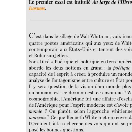
Le premier essai est intitulé
Au large de l’Histo
Kosmos
.
C’
est dans le sillage de Walt Whitman, voix ina
quatre poètes américains qui aux yeux de Whit
contemporain aux États-Unis et tentent des voies
et Robinson Jeffers.
Sous titré « Poétique et politique en terre améri
aborde les deux notions en grand : la
poétique
capacité de l’esprit à créer, à produire un monde
analyse de l’antagonisme entre culture et État po
Il y sera question de la vision d’un monde plus 
qu’humain, est-ce divin ou est-ce cosmique ? Wh
cosmographie, l’Amérique fut une affaire d’esch
de l’Amérique pour l’esprit moderne est d’avoir p
monde ?
Ou plutôt, selon l’approche whitienn
nouveau
? Ce que Kenneth White met en œuvre 
l’Occident, à la recherche des voix qui ont su 
posé les bonnes questions.