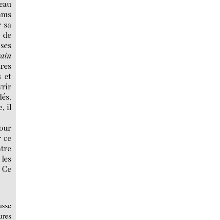
eau
iams
r sa
e de
oses
ain
res
s et
vrir
dés.
, il
our
r ce
atre
 les
. Ce
asse
ures