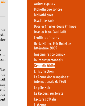
 du
Autres espaces
Bibliothèque sonore
Bibliothèques
D.A.F. de Sade
Dossier Charles-Louis Philippe
e de
Dossier Jean-Paul Dollé
xte
Feuillets africains
yder
Herta Müller, Prix Nobel de
littérature 2009
as —
e la
Imaginaires coloniaux
 son
Journaux personnels
Kenneth White
Plus
L’insurrection
n de
La Connexion française et
érêt
internationale de 1968
eau
Le pôle Noir
e
à
Le Recours aux forêts
n de
 ont
Lectures d’Italie
Lisbonne