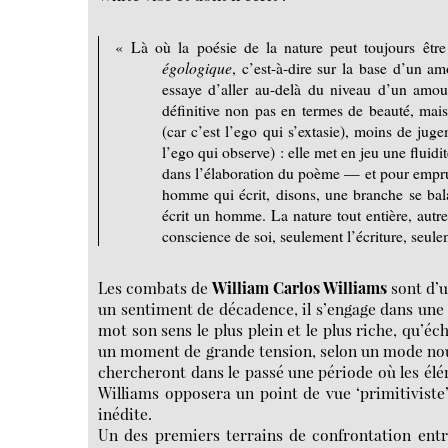
« Là où la poésie de la nature peut toujours êtr
égologique
, c’est-à-dire sur la base d’un a
essaye d’aller au-delà du niveau d’un amou
définitive non pas en termes de beauté, mai
(car c’est l’ego qui s’extasie), moins de jug
l’ego qui observe) : elle met en jeu une fluidi
dans l’élaboration du poème — et pour emprun
homme qui écrit, disons, une branche se bala
écrit un homme. La nature tout entière, autre
conscience de soi, seulement l’écriture, seule
Les combats de
William Carlos Williams
sont d’
un sentiment de décadence, il s’engage dans une 
mot son sens le plus plein et le plus riche, qu’éch
un moment de grande tension, selon un mode nouvea
chercheront dans le passé une période où les él
Williams opposera un point de vue ‘primitiviste
inédite.
Un des premiers terrains de confrontation entre 