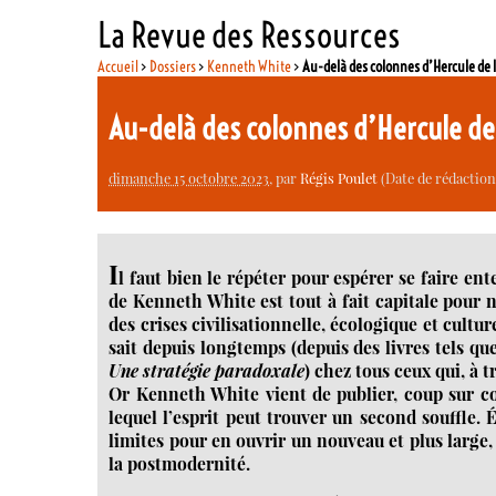
La Revue des Ressources
Accueil
>
Dossiers
>
Kenneth White
>
Au-delà des colonnes d’Hercule de
Au-delà des colonnes d’Hercule de
dimanche 15 octobre 2023
, par
Régis Poulet
(Date de rédaction 
I
l faut bien le répéter pour espérer se faire en
de Kenneth White est tout à fait capitale pour n
des crises civilisationnelle, écologique et cultu
sait depuis longtemps (depuis des livres tels qu
Une stratégie paradoxale
) chez tous ceux qui, à
Or Kenneth White vient de publier, coup sur co
lequel l’esprit peut trouver un second souffle. 
limites pour en ouvrir un nouveau et plus large,
la postmodernité.