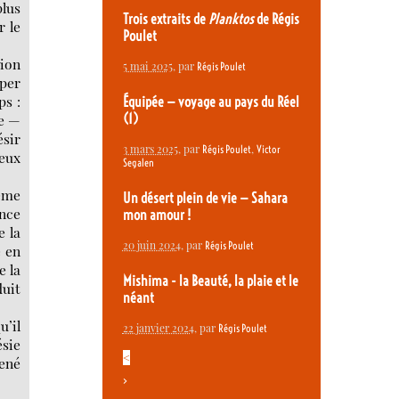
plus
Trois extraits de
Planktos
de Régis
r le
Poulet
ion
5 mai 2025
, par
Régis Poulet
wper
ps :
Équipée — voyage au pays du Réel
me —
(1)
ésir
3 mars 2025
, par
,
Régis Poulet
Victor
Deux
Segalen
même
Un désert plein de vie — Sahara
ance
mon amour !
e la
20 juin 2024
, par
Régis Poulet
e en
e la
Mishima - la Beauté, la plaie et le
duit
néant
u’il
22 janvier 2024
, par
Régis Poulet
ésie
<
René
>