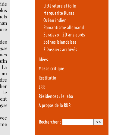
gide
Littérature et folie
plus
Marguerite Duras
uels
Océan indien
tman
Romantisme allemand
ure
Sarajevo - 20 ans après
 des
Scènes islandaises
ique
Z Dossiers archivés
rmes
Idées
afin
 La
Masse critique
e au
Restitutio
ndre
her
ERR
 le
Résidences : le labo
ment
igne
A propos de la RDR
vec
Rechercher :
omme