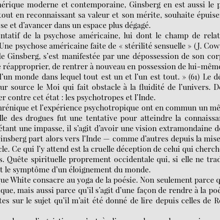
mérique moderne et contemporaine, Ginsberg en est aussi le 
r, tout en reconnaissant sa valeur et son mérite, souhaite épuise
hose et d’avancer dans un espace plus dégagé.
atif de la psychose américaine, lui dont le champ de relat
 Une psychose américaine faite de « stérilité sensuelle » (J. Co
 de Ginsberg, s’est manifestée par une dépossession de son cor
 le réapproprier, de rentrer à nouveau en possession de lui-mê
d’un monde dans lequel tout est un et l’un est tout. » (61) Le d
our source le Moi qui fait obstacle à la fluidité de l’univers. 
 contre cet état : les psychotropes et l’Inde.
phrénique et l’expérience psychotropique ont en commun un 
lle des drogues fut une tentative pour atteindre la connaiss
tant une impasse, il s’agit d’avoir une vision extramondaine d
insberg part alors vers l’Inde — comme d’autres depuis la mis
e. Ce qui l’y attend est la cruelle déception de celui qui cherch
. Quête spirituelle proprement occidentale qui, si elle ne tra
ant le symptôme d’un éloignement du monde.
ue White consacre au yoga de la poésie. Non seulement parce q
ique, mais aussi parce qu’il s’agit d’une façon de rendre à la po
tes sur le sujet qu’il m’ait été donné de lire depuis celles de 