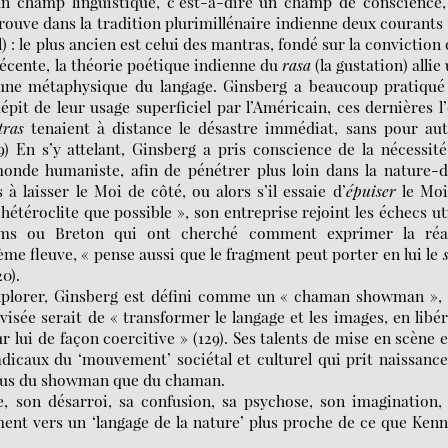
n champ linguistique, c’est-à-dire un champ de conscience,
rouve dans la tradition plurimillénaire indienne deux courants
 : le plus ancien est celui des mantras, fondé sur la conviction
 récente, la théorie poétique indienne du
rasa
(la gustation) allie
ne métaphysique du langage. Ginsberg a beaucoup pratiqué 
it de leur usage superficiel par l’Américain, ces dernières l
ras
tenaient à distance le désastre immédiat, sans pour aut
) En s’y attelant, Ginsberg a pris conscience de la nécessit
 monde humaniste, afin de pénétrer plus loin dans la nature-
 à laisser le Moi de côté, ou alors s’il essaie d’
épuiser
le Moi
hétéroclite que possible », son entreprise rejoint les échecs ut
iams ou Breton qui ont cherché comment exprimer la réal
me fleuve, « pense aussi que le fragment peut porter en lui le
20).
explorer, Ginsberg est défini comme un « chaman showman »,
isée serait de « transformer le langage et les images, en libé
 lui de façon coercitive » (129). Ses talents de mise en scène e
 radicaux du ‘mouvement’ sociétal et culturel qui prit naissanc
plus du showman que du chaman.
e, son désarroi, sa confusion, sa psychose, son imagination,
ment vers un ‘langage de la nature’ plus proche de ce que Ken