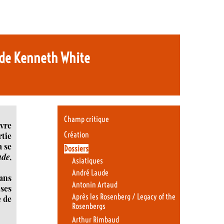
de Kenneth White
Champ critique
uvre
Création
rtie
a se
Dossiers
ade
,
Asiatiques
André Laude
dans
Antonin Artaud
 ses
Après les Rosenberg / Legacy of the
e de
Rosenbergs
Arthur Rimbaud