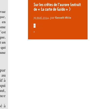
Sur les crêtes de l’aurore (extrait
de « La carte de Guido » )
 vue
que
,
19 mai 2024
, par
Kenneth White
u en
<
asme
’est
>
que,
t un
 qui
cune
par
t au
if à
 qui
aut,
ence
té à