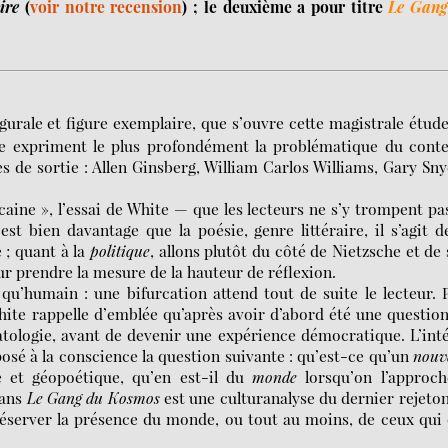
ire
(
voir notre recension
) ; le deuxième a pour titre
Le Gang
ugurale et figure exemplaire, que s’ouvre cette magistrale étud
e expriment le plus profondément la problématique du conte
 de sortie : Allen Ginsberg, William Carlos Williams, Gary Sn
caine », l’essai de White — que les lecteurs ne s’y trompent p
est bien davantage que la poésie, genre littéraire, il s’agit d
 ; quant à la
politique
, allons plutôt du côté de Nietzsche et de
ur prendre la mesure de la hauteur de réflexion.
qu’humain : une bifurcation attend tout de suite le lecteur. 
ite rappelle d’emblée qu’après avoir d’abord été une questio
atologie, avant de devenir une expérience démocratique. L’int
osé à la conscience la question suivante : qu’est-ce qu’un
nouv
e et géopoétique, qu’en est-il du
monde
lorsqu’on l’approch
dans
Le Gang du Kosmos
est une culturanalyse du dernier rejeto
préserver la présence du monde, ou tout au moins, de ceux qui