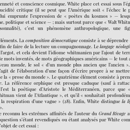
enneté et conscience cosmique. White place cet essai sous l’é
cidité critique (il se peut que l’Amérique soit « l’échec le 
l lui emprunte l’expression de « poètes du kosmos » — lesq
ue, politique et science — ; mais surtout parce que « Walt Whi
onnalité), c’est un phénomène anthropologique, une fig
éléments. La
composition démocratique
consiste à se déprendre
 afin de faire de la lecture un compagnonnage. Le
langage néolog
l’argot, et cela devient l’idiome whitmanien par l’ajout de te
 de mots inventés, de mots géographiques américains — le tout 
eau monde, le sol « d’un monde plus ancien que l’ancien ».
 s’agit de l’élaboration d’une façon d’écrire propre à se mettr
e la « prose du monde ». Le quatrième élément consiste à pre
e
. La référence orphique est presque caduque (sauf à rattac
’est la poétique d’Aristote le Méditerranéen, parce que «
tman vient de l’Atlantique », et qu’il « souhaitait profondé
a respiration d’une vague » (28). Enfin, White distingue
la l
».
 reconnu les extrêmes affinités de l’auteur du
Grand Rivage
a
question s’étant revendiqués ou étant analysés par White c
objet de cet essai :