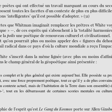
re poètes qui ont effectué un travail marquant au cours du se
osent toutes les facettes d’un contexte de plus en plus difficile
ns ‘intelligentes’ qu’il est possible d’adopter. » (31)
ètes que Whitman imaginait remplacer les prêtres et White vo
 » —, de ces esprits qui s’abouchent à la ‘totalité harmonie
e la
polis
une poétique de renouveau culturel et civilisationnel.
et qu’on pourrait plus ou moins appeler des « figures du deho
l radical dans ce pays d’où la culture mondiale a reçu l’impac
te s’inscrit dans la même lignée (avec plus ou moins d’affin
dans le champ général de la géopoétique ainsi présentée :
s complet et le plus général qui existe aujourd’hui. Elle possède sa pr
, avec une force proprement poétique, tout ce qu’il y a de plus convain
du contexte actuel, mais de l’habitation de la Terre dans son ensemble) 
éo-‘, tout en les débarrassant de certaines scories mentales ou culture
hie de l’esprit qu’est
Le Gang du Kosmos
porte sur Allen Ginsb