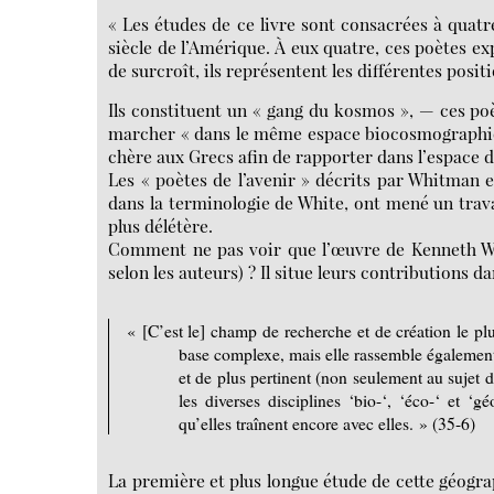
« Les études de ce livre sont consacrées à quat
siècle de l’Amérique. À eux quatre, ces poètes exp
de surcroît, ils représentent les différentes positio
Ils constituent un « gang du kosmos », — ces po
marcher « dans le même espace biocosmographique
chère aux Grecs afin de rapporter dans l’espace d
Les « poètes de l’avenir » décrits par Whitman 
dans la terminologie de White, ont mené un travai
plus délétère.
Comment ne pas voir que l’œuvre de Kenneth Whi
selon les auteurs) ? Il situe leurs contributions 
« [C’est le] champ de recherche et de création le plu
base complexe, mais elle rassemble également
et de plus pertinent (non seulement au sujet 
les diverses disciplines ‘bio-‘, ‘éco-‘ et ‘g
qu’elles traînent encore avec elles. » (35-6)
La première et plus longue étude de cette géograp