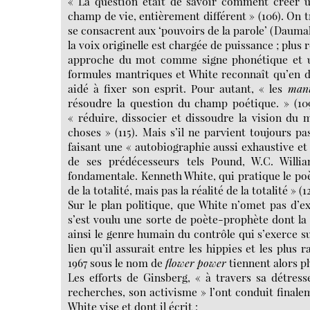
« La question était de savoir comment créer u
champ de vie, entièrement différent » (106). On t
se consacrent aux ‘pouvoirs de la parole’ (Daumal)
la voix originelle est chargée de puissance ; plus
approche du mot comme signe phonétique et u
formules mantriques et White reconnaît qu’en dép
aidé à fixer son esprit. Pour autant, « les
mant
résoudre la question du champ poétique. » (109
« réduire, dissocier et dissoudre la vision du
choses » (115). Mais s’il ne parvient toujours pas
faisant une « autobiographie aussi exhaustive et 
de ses prédécesseurs tels Pound, W.C. Will
fondamentale. Kenneth White, qui pratique le poè
de la totalité, mais pas la réalité de la totalité » (1
Sur le plan politique, que White n’omet pas d’
s’est voulu une sorte de poète-prophète dont la v
ainsi le genre humain du contrôle qui s’exerce sur
lien qu’il assurait entre les hippies et les plus
1967 sous le nom de
flower power
tiennent alors 
Les efforts de Ginsberg, « à travers sa détress
recherches, son activisme » l’ont conduit finale
White vise et dont il écrit :