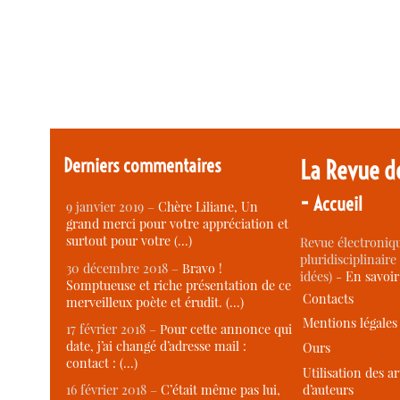
Derniers commentaires
La Revue d
-
Accueil
9 janvier 2019 –
Chère Liliane, Un
grand merci pour votre appréciation et
surtout pour votre (…)
Revue électroniqu
pluridisciplinaire 
30 décembre 2018 –
Bravo !
idées) -
En savoi
Somptueuse et riche présentation de ce
Contacts
merveilleux poète et érudit. (…)
Mentions légales
17 février 2018 –
Pour cette annonce qui
date, j’ai changé d’adresse mail :
Ours
contact : (…)
Utilisation des ar
d’auteurs
16 février 2018 –
C’était même pas lui,