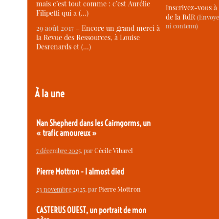
mais c’est tout comme : c’est Aurélie
Inscrivez-vous à 
Filipetti qui a (…)
de la RdR
(Envoye
ni contenu)
29 août 2017 –
Encore un grand merci à
la Revue des Ressources, à Louise
Desrenards et (…)
À la une
Nan Shepherd dans les Cairngorms, un
« trafic amoureux »
7 décembre 2025
, par
Cécile Vibarel
Pierre Mottron - I almost died
23 novembre 2025
, par
Pierre Mottron
CASTERUS OUEST, un portrait de mon